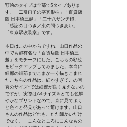
額絵のタイプは全部で5タイプありま
す。「二引両子の字真形柱」「百貨店
圖 日本橋三越」「二十八サンチ砲」
「感謝の目つき／束の間つきあい」
「東京駅改装案」です。
本日はこの中からですね、山口作品の
中でも超有名な「百貨店圖 日本橋三
越」をモチーフにした、こちらの額絵
をピックアップしてみました。本当に
細部の細部までこまかーく描きこまれ
たこちらの作品は、細かすぎてこの写
真のサイズ↑では細部が良く見えないの
ですが、実際はA4サイズ＆とても色鮮
やかなプリントなので、直に見て頂く
と色々と発見があって驚けます。山口
さんの作品はどれも、ただ細かいだけ
でなく、「こんなところにこんなもの