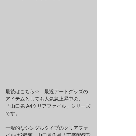
最後はこちら☆　最近アートグッズの
アイテムとしても人気急上昇中の、
「山口晃 A4クリアファイル」シリーズ
です。
一般的なシングルタイプのクリアファ
イルは2種類。山口晃作品「丁字配行形