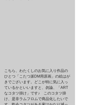
こちら、わたくしのお気に入り作品の
ひとつ「こたつ派DM用原画」の絵はが
きでございます。どこが特に気に入っ
ているかといいますと、勿論、「ART
なコタツ掛け」です♪　このコタツ掛
け、是非ラムフロムで商品化したいで
す。昨今コタツがある家はかなり減っ