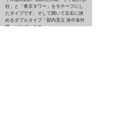
柱」と「東京タワー」をモチーフにし
たタイプです。そして開いて左右に挟
めるダブルタイプ「邸内見立 洛中洛外
圖」がございます。
こちらがダブルクリアファイル「邸内
見立 洛中洛外圖」の内側です。作品が