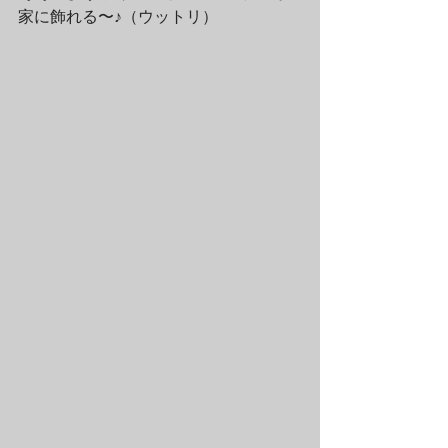
家に飾れる〜♪（ウットリ）