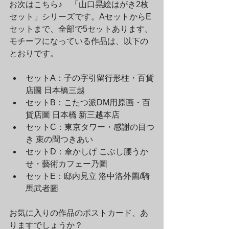
お次はこちら♪　「山口晃絵はがき2枚
セット」シリーズです。AセットからE
セットまで、全部で5セットあります。
モチーフになっている作品は、以下の
とおりです。
セットA：子の字引留行形柱・百貨
店圖 日本橋三越
セットB：こたつ派DM用原画・百
貨店圖 日本橋 新三越本店
セットC：東京タワー・感謝の目つ
き 束の間つきあい
セットD：傘かしげ こぶし腰うか
せ・藝術カフェー乃圖
セットE：邸内見立 洛中洛外圖/騎
馬武者圖
お気に入りの作品のポストカード、あ
りますでしょうか？