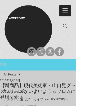
LAMMFROMM​
記事
All Posts
2015年9月18日
All Posts
【新商品】現代美術家・山口晃グッ
ズシリーズがいよいよラムフロムに
ラムフロム通信
登場です！
ラムフロム通信アーカイブ（2010-2020年）