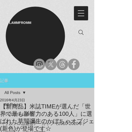
LAMMFROMM​
記事
All Posts
2016年4月23日
All Posts
【新商品】米誌TIMEが選んだ「世
界で最も影響力のある100人」に選
ラムフロム通信
ばれた草間彌生のかぼちゃオブジェ
ラムフロム通信アーカイブ（2010-2020年）
(新色)が登場です☆