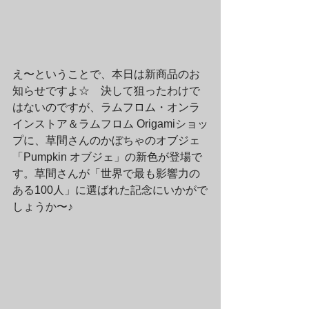
え〜ということで、本日は新商品のお
知らせですよ☆　決して狙ったわけで
はないのですが、ラムフロム・オンラ
インストア＆ラムフロム Origamiショッ
プに、草間さんのかぼちゃのオブジェ
「Pumpkin オブジェ」の新色が登場で
す。草間さんが「世界で最も影響力の
ある100人」に選ばれた記念にいかがで
しょうか〜♪