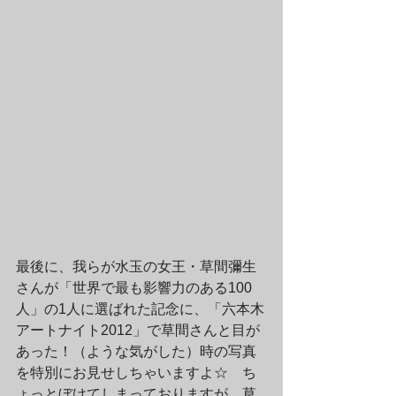
最後に、我らが水玉の女王・草間彌生
さんが「世界で最も影響力のある100
人」の1人に選ばれた記念に、「六本木
アートナイト2012」で草間さんと目が
あった！（ような気がした）時の写真
を特別にお見せしちゃいますよ☆　ち
ょっとぼけてしまっておりますが、草