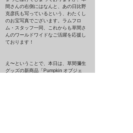
間さんの右側にはなんと、あの日比野
克彦氏も写っているという、わたくし
のお宝写真でございます。ラムフロ
ム・スタッフ一同、これからも草間さ
んのワールドワイドなご活躍を応援し
ております！
え〜ということで、本日は、草間彌生
グッズの新商品「Pumpkin オブジェ
（ホワイト）」のご紹介でした☆　い
かがでしたでしょうか♪　本日ご紹介し
ましたアートグッズは、ラムフロムの
直営店および、ラムフロム・オンライ
ンストア＆スマホショッピングアプリ
「Origami」にてお買い求め頂けます。
皆様のお越しをお待ちしております！