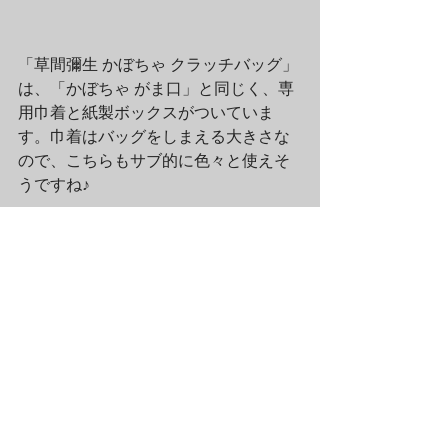
「草間彌生 かぼちゃ クラッチバッグ」
は、「かぼちゃ がま口」と同じく、専
用巾着と紙製ボックスがついていま
す。巾着はバッグをしまえる大きさな
ので、こちらもサブ的に色々と使えそ
うですね♪
え〜ということで、以上、本日は、草
間彌生の新作グッズ「草間彌生 かぼち
ゃクラッチバッグ」のご紹介でした
☆　如何でしたでしょうか♪　こちらの
アイテムは、ラムフロム HINKA 
RINKA 銀座店＆ラムフロム・オンライ
ンストアにてお買い求め頂けます☆　
皆様のお越しをお待ちしております！