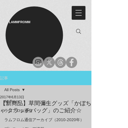
LAMMFROMM​
記事
All Posts
2017年6月13日
All Posts
【新商品】草間彌生グッズ「かぼち
ゃ クラッチバッグ」のご紹介☆
ラムフロム通信
ラムフロム通信アーカイブ（2010-2020年）