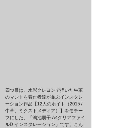
四つ目は、水彩クレヨンで描いた牛革
のマントを着た者達が並ぶインスタレ
ーション作品【12人のホイト（2015 / 
牛革、ミクストメディア）】をモチー
フにした、「鴻池朋子 A4クリアファイ
ルD インスタレーション」です。こん