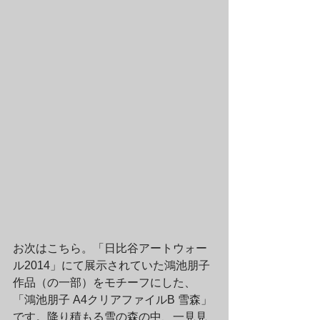
お次はこちら。「日比谷アートウォー
ル2014」にて展示されていた鴻池朋子
作品（の一部）をモチーフにした、
「鴻池朋子 A4クリアファイルB 雪森」
です。降り積もる雪の森の中、一見見