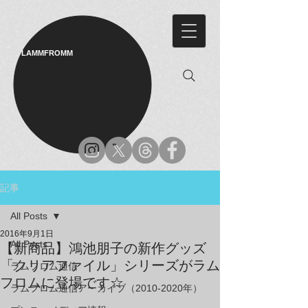
LAMMFROMM​
記事
All Posts
2016年9月1日
All Posts
【新商品】鴻池朋子の新作グッズ
「クリアファイル」シリーズがラム
ラムフロム通信
フロムに登場です☆
ラムフロム通信アーカイブ（2010-2020年）