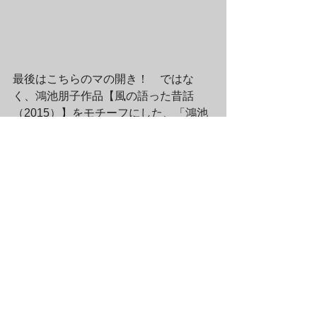
最後はこちらのマの開き！　ではな
く、鴻池朋子作品【風の語った昔話
（2015）】をモチーフにした、「鴻池
朋子 A4クリアファイルE クマ」でござ
います。ほらやっぱり「クマ」じゃな
いか！というつっこみ、皆さん今、ち
ゃんとしてくれましたか？　してくれ
ましたね？
（PC用）ラムフロム・オンライン
ストアでこの商品を見る		
（スマホ用）ラムフロム Origami 
ショップでこの商品を見る		
え〜ということで、以上、本日は鴻池