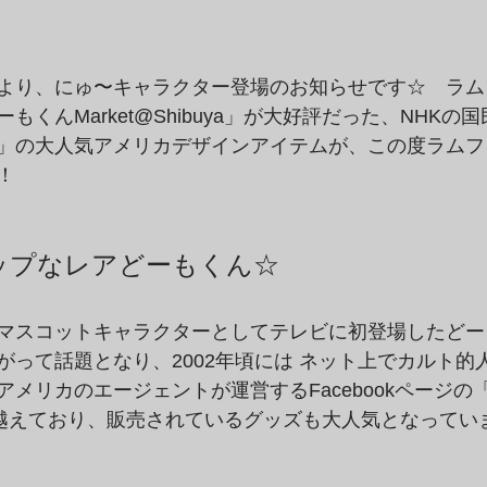
り、にゅ〜キャラクター登場のお知らせです☆　ラムフロム
もくんMarket@Shibuya」が大好評だった、NHKの
」の大人気アメリカデザインアイテムが、この度ラムフ
！
ップなレアどーもくん☆
BSのマスコットキャラクターとしてテレビに初登場したど
がって話題となり、2002年頃には ネット上でカルト的
メリカのエージェントが運営するFacebookページの
を越えており、販売されているグッズも大人気となってい