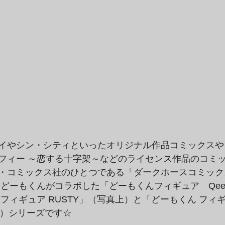
イやシン・シティといったオリジナル作品コミックスや
フィー ～恋する十字架～などのライセンス作品のコミ
・コミックス社のひとつである「ダークホースコミックス（
cs）」とどーもくんがコラボした「どーもくんフィギュア　Q
フィギュア RUSTY」（写真上）と「どーもくん フィギュア
真下）シリーズです☆