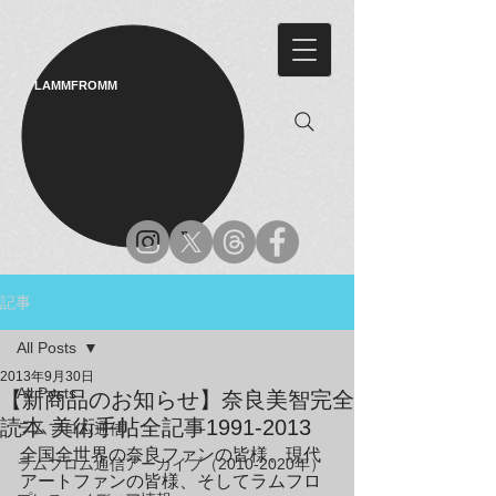
LAMMFROMM​
記事
All Posts
2013年9月30日
All Posts
【新商品のお知らせ】奈良美智完全
読本 美術手帖全記事1991-2013
ラムフロム通信
全国全世界の奈良ファンの皆様、現代
ラムフロム通信アーカイブ（2010-2020年）
アートファンの皆様、そしてラムフロ