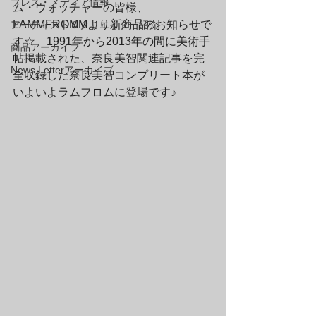
プレス・メディア情報
ム・ウォッチャーの皆様、
LAMMFROMMより新商品のお知らせで
アーティスト＆クリエイター紹介
す☆　1991年から2013年の間に美術手
商品アーカイブ
帖掲載された、奈良美智関連記事を完
News Letterアーカイブ
全収録した奈良美智コンプリート本が
いよいよラムフロムに登場です♪