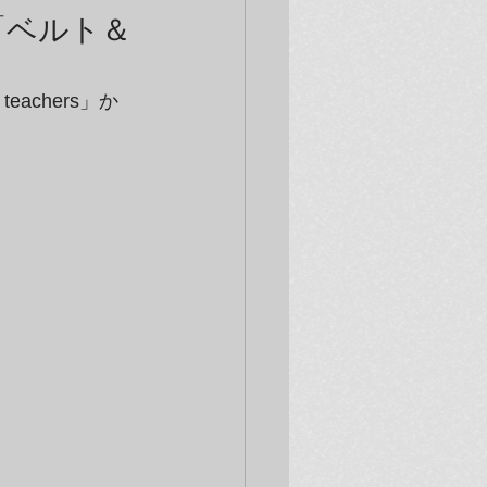
ズ「ベルト＆
achers」か