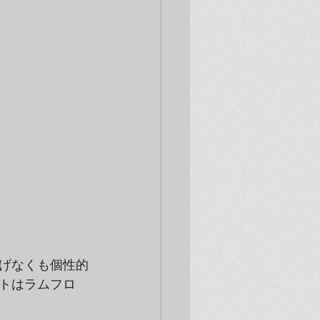
げなくも個性的
トはラムフロ