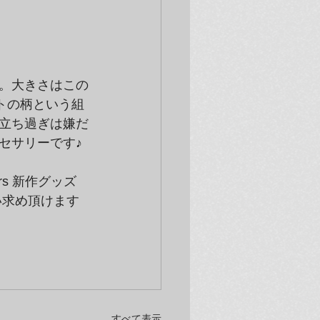
。大きさはこの
トの柄という組
立ち過ぎは嫌だ
セサリーです♪
ers 新作グッズ
い求め頂けます
すべて表示