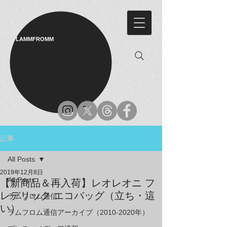
LAMMFROMM​
記事
All Posts
2019年12月8日
All Posts
【新商品＆再入荷】レオレオニ フ
レデリック エコバッグ（立ち・這
ラムフロム通信
い）
ラムフロム通信アーカイブ（2010-2020年）