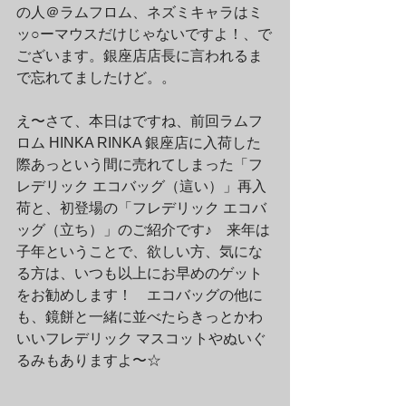
の人＠ラムフロム、ネズミキャラはミ
ッ○ーマウスだけじゃないですよ！、で
ございます。銀座店店長に言われるま
で忘れてましたけど。。
え〜さて、本日はですね、前回ラムフ
ロム HINKA RINKA 銀座店に入荷した
際あっという間に売れてしまった「フ
レデリック エコバッグ（這い）」再入
荷と、初登場の「フレデリック エコバ
ッグ（立ち）」のご紹介です♪　来年は
子年ということで、欲しい方、気にな
る方は、いつも以上にお早めのゲット
をお勧めします！　エコバッグの他に
も、鏡餅と一緒に並べたらきっとかわ
いいフレデリック マスコットやぬいぐ
るみもありますよ〜☆