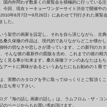
、国内外問わず数多くの展覧会を積極的に行っている注
。今回、現在トーキョーワンダーサイト渋谷で開催中の
2010年8月7日〜9月26日）にあわせて刊行された展覧
ました。
いう架空の画家を設定し、それを自ら演じながら、古典
る桑久保徹の作品は、現代的でありながらどこか懐かし
独特の切なさや悲しさが漂っています。この新刊のカタ
は、そんな彼の最新作の図版を含め、これまでの彼の精力
なく見る事が出来ます。桑久保徹ファンのあなたはもち
なアートに興味があるというあなたにもお勧めの１冊で
は、実際のカタログを手に取ってゆっくりとご覧頂くこ
お立ち寄り下さい。
ログ『海の話し 画家の話し』は、ラムフロム・ザ・コ
記のページからもお買い求め頂けます。