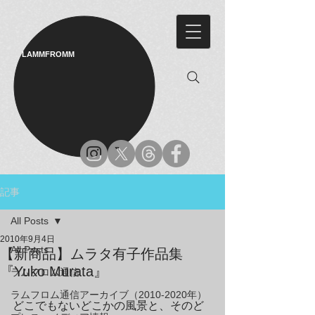
LAMMFROMM​
記事
All Posts
2010年9月4日
All Posts
【新商品】ムラタ有子作品集
『Yuko Murata』
ラムフロム通信
ラムフロム通信アーカイブ（2010-2020年）
どこでもないどこかの風景と、そのど