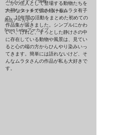
プレス・メディア情報
こかの住人として登場する動物たちを
大胆なタッチで描き続けるムラタ有子
アーティスト＆クリエイター紹介
の、10年間の活動をまとめた初めての
商品アーカイブ
作品集が届きました。シンプルにかわ
News Letterアーカイブ
いい、けれど、すっとした静けさの中
に存在している動物や風景は、見てい
ると心の端の方からひんやり染みいっ
てきます。簡単には語れないけど、そ
んなムラタさんの作品が私も大好きで
す。