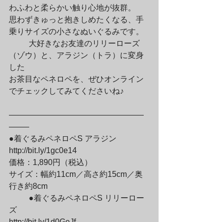
わふわと柔らかい触り心地が抜群。

思わずきゅっと抱きしめたくなる、手
乗りサイズの小さなぬいぐるみです。
	大好きなお友達のリリーローズ
（ゾウ）と、アラジン（トラ）に変身
した

お茶目なペネロペを、ぜひオンライン
でチェックしてみてくださいね♪
—————————————————
——–

●着ぐるみペネロペS アラジン

http://bit.ly/1gc0e14

価格：1,890円（税込）

サイズ：幅約11cm／高さ約15cm／奥
行き約8cm
	●着ぐるみペネロペS リリーロー
ズ

http://bit.ly/1d0GeJf
