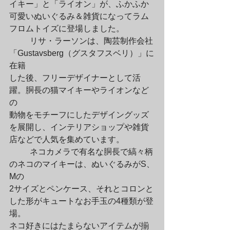
イキー」と「ライオン」が、ふかふか

可愛いぬいぐるみ＆雑貨になってラム
フロムトイズに登場しました。
	リサ・ラーソンは、陶芸制作会社
「Gustavsberg（グスタフスベリ）」に
在籍

した後、フリーデザイナーとして活
躍。胴長の猫マイキーやライオンなど
の

動物をモチーフにしたデザイングッズ
を展開し、インテリアショップや雑貨

店などで人気を集めています。
	ネコカメラで有名な胴長で縞々柄
のネコのマイキーは、ぬいぐるみがS、
Mの

2サイズとペンケース、それとコロンと
した形がキュートなお手玉の4種類が登
場。

ネコ好きにはたまらないアイテムが揃