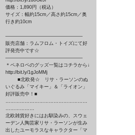
価格：1,890円（税込）

サイズ：幅約15cm／高さ約15cm／奥
行き約10cm
————————————————

販売店舗：ラムフロム・トイズにて好
評発売中です☆

————————————————

＊ペネロペのグッズ一覧はコチラから↓

http://bit.ly/1gJoMMj
	■北欧発☆　リサ・ラーソンのぬ
いぐるみ「マイキー」＆「ライオン」
好評販売中！■

……………………………………………
………………

北欧雑貨好きにはお馴染みの、スウェ
ーデン人陶芸家リサ・ラーソンが生み

出したユーモラスなキャラクター「マ