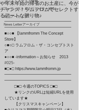
プレス・メディア情報
や年末年始の帰省のお土産に、今が
チャンス！ラムフロムでセレクトす
アーティスト＆クリエイター紹介
るアートな贈り物♪
商品アーカイブ
━━━━━━━━━━━━━━━━━
News Letterアーカイブ
━━━━━━━━━━━━━━━━━

■○○■ 【lammfromm The Concept 
Store】

○■○□ ラムフロム・ザ・コンセプトスト
ア

●○○■ -information～お知らせ　2013　
#025
-

■□●□ https://www.lammfromm.jp

━━━━━━━━━━━━━━━━━
━━━━━━━━━━━━━━━━━
	□■□ 今週のTOPICS □■□
	★リンクのURLは短縮URLを使用
しています★
	【クリスマスキャンペーン】

■クリスマス期間限定☆明日12日（水）