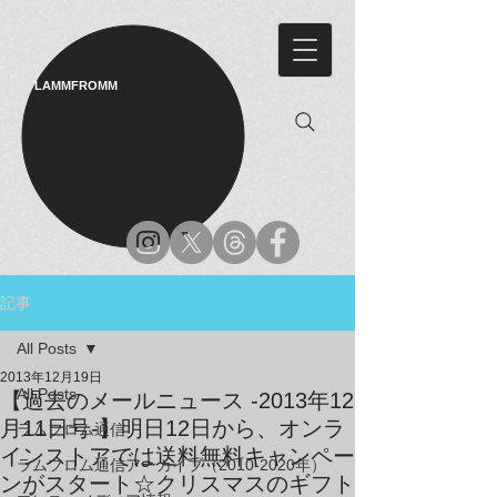
LAMMFROMM​
記事
All Posts
2013年12月19日
All Posts
【過去のメールニュース -2013年12
月11日号-】明日12日から、オンラ
ラムフロム通信
インストアでは送料無料キャンペー
ラムフロム通信アーカイブ（2010-2020年）
ンがスタート☆クリスマスのギフト