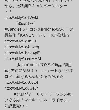
から、送料無料キャンペーンスター
ト！

http://bit.ly/1e4WvlJ
	【商品情報】

■Candiesシリコン製iPhone5/5Sケース
最新作「KAMEN」シリーズが登場☆

http://bit.ly/1gJnjFL

http://bit.ly/1d4aweq

http://bit.ly/1bmd4pE

http://bit.ly/1ceqMHM
	【lammfromm TOYS／商品情報】

■お友達に変身！？　キュートな「ペネ
ロペ」着ぐるみぬいぐるみ登場☆

http://bit.ly/1gc0e14

http://bit.ly/1d0GeJf
	■北欧発☆　リサ・ラーソンのぬ
いぐるみ「マイキー」＆「ライオン」
好評販売中！
