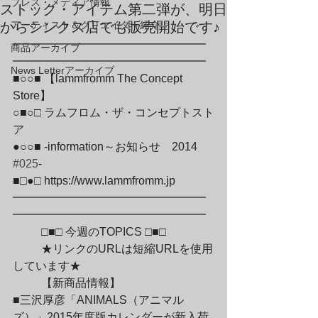
プレス・メディア情報
ストック・アイテム第二弾が、明日
からシンクス店でも販売開始です♪
アーティスト＆クリエイター紹介
━━━━━━━━━━━━━━━━━
商品アーカイブ
━━━━━━━━━━━━━━━━━

News Letterアーカイブ
■○○■ 【lammfromm The Concept 
Store】

○■○□ ラムフロム・ザ・コンセプトスト
ア

●○○■ -information～お知らせ　2014　
#025
-

■□●□ https://www.lammfromm.jp

━━━━━━━━━━━━━━━━━
━━━━━━━━━━━━━━━━━
	□■□ 今週のTOPICS □■□
	★リンクのURLは短縮URLを使用
しています★
	【新商品情報】

■三沢厚彦「ANIMALS（アニマル
ズ）」2015年度版カレンダーが新入荷