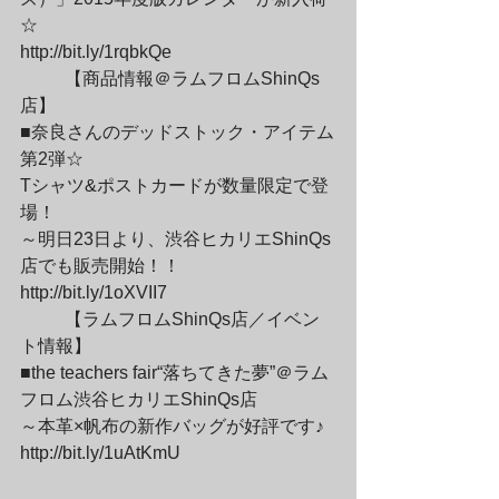
☆

http://bit.ly/1rqbkQe
	【商品情報＠ラムフロムShinQs
店】

■奈良さんのデッドストック・アイテム
第2弾☆

Tシャツ&ポストカードが数量限定で登
場！

～明日23日より、渋谷ヒカリエShinQs
店でも販売開始！！

http://bit.ly/1oXVII7
	【ラムフロムShinQs店／イベン
ト情報】

■the teachers fair“落ちてきた夢”＠ラム
フロム渋谷ヒカリエShinQs店

～本革×帆布の新作バッグが好評です♪

http://bit.ly/1uAtKmU