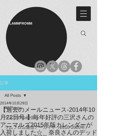
LAMMFROMM​
記事
All Posts
2014年10月29日
All Posts
【過去のメールニュース-2014年10
月22日号-】毎年好評の三沢さんの
ラムフロム通信
アニマルズ2015年版カレンダーが
ラムフロム通信アーカイブ（2010-2020年）
入荷しました☆ 奈良さんのデッド