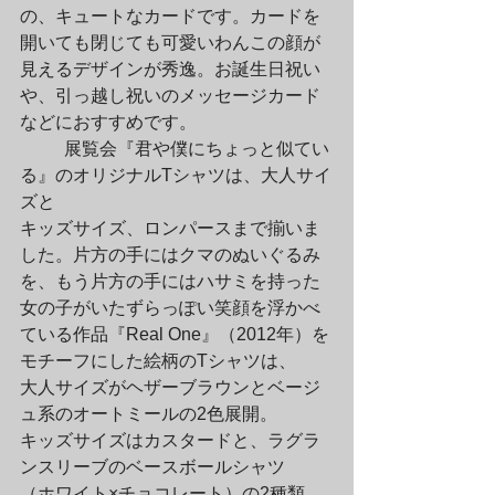
の、キュートなカードです。カードを

開いても閉じても可愛いわんこの顔が
見えるデザインが秀逸。お誕生日祝い

や、引っ越し祝いのメッセージカード
などにおすすめです。
	展覧会『君や僕にちょっと似てい
る』のオリジナルTシャツは、大人サイ
ズと

キッズサイズ、ロンパースまで揃いま
した。片方の手にはクマのぬいぐるみ

を、もう片方の手にはハサミを持った
女の子がいたずらっぽい笑顔を浮かべ

ている作品『Real One』（2012年）を
モチーフにした絵柄のTシャツは、

大人サイズがヘザーブラウンとベージ
ュ系のオートミールの2色展開。

キッズサイズはカスタードと、ラグラ
ンスリーブのベースボールシャツ

（ホワイト×チョコレート）の2種類、