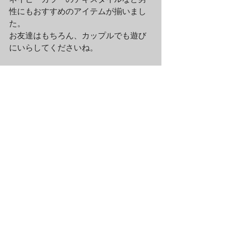
性にもおすすめのアイテムが揃いまし
た。

お友達はもちろん、カップルでも遊び
にいらしてくださいね。
—————————————————
———

the teachers fair“落ちてきた夢”

http://bit.ly/1uAtKmU
	開催期間：2014年10月9日（木）
～11月12日（水）

開催店舗：LAMMFROMM 渋谷ヒカリ
エShinQs店（渋谷ヒカリエ2F）

—————————————————
———

イベント詳細はコチラから↓

http://bit.ly/1uAtKmU
	■リアルショップ/ラムフロム各店 