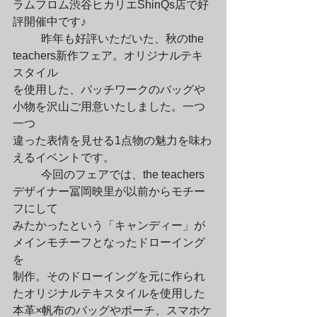
ラムフロム渋谷ヒカリエShinQs店で好
評開催中です♪
	昨年も好評いただいた、秋のthe 
teachers新作フェア。オリジナルテキ
スタイル

を使用した、パッチワークのバッグや
小物を沢山ご用意いたしました。一つ
一つ

違った表情を見せる1点物の魅力を味わ
えるイベントです。
	今回のフェアでは、the teachers
デザイナー冨岡映里が以前からモチー
フにして

みたかったという「キャンディー」が
メインモチーフとなったドローイング
を

制作。そのドローイングを元に作られ
たオリジナルテキスタイルを使用した

本革×帆布のバッグやポーチ、スマホケ