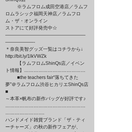
	※ラムフロム成田空港店／ラムフ
ロムラシック福岡天神店／ラムフロ
ム・ザ・オンライン

ストアにて好評発売中☆

—————————————————
——————-

＊奈良美智グッズ一覧はコチラから↓

http://bit.ly/1lkVWZk
	【ラムフロムShinQs店／イベン
ト情報】…………………………………
	■the teachers fair“落ちてきた
夢”＠ラムフロム渋谷ヒカリエShinQs店
■

～本革×帆布の新作バッグが好評です♪

……………………………………………
…………………….

ハンドメイド雑貨ブランド「ザ・ティ
ーチャーズ」の秋の新作フェアが、
