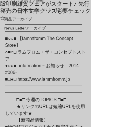
プレス・メディア情報
版印刷雑貨フェアがスタート♪ 先行
発売の日本文学グッズも要チェック
アーティスト＆クリエイター紹介
☆
商品アーカイブ
━━━━━━━━━━━━━━━━━
News Letterアーカイブ
━━━━━━━━━━━━━━━━━

■○○■ 【lammfromm The Concept 
Store】

○■○□ ラムフロム・ザ・コンセプトスト
ア

●○○■ -information～お知らせ　2014　
#006
-

■□●□ https://www.lammfromm.jp

━━━━━━━━━━━━━━━━━
━━━━━━━━━━━━━━━━━
	□■□ 今週のTOPICS □■□
	★リンクのURLは短縮URLを使用
しています★
	【新商品情報】

■WOWプロジェクトから限定生産ウォ