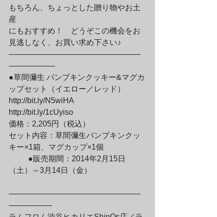
もちろん、ちょっとした贈り物やお土
産

にもおすすめ！　どうぞこの機会をお
見逃しなく、お買い求め下さい♪

—————————————————
——————

●草間彌生 パンプキンクッキー&マグカ
ップセット（イエロー／レッド）

http://bit.ly/N5wiHA

http://bit.ly/1cUyiso

価格：2,205円（税込）

セット内容：草間彌生パンプキンクッ
キー×1箱、マグカップ×1個
	●販売期間：2014年2月15日
（土）～3月14日（金）
—————————————————
—————–

ラムフロム渋谷ヒカリエShinQs店／ラ