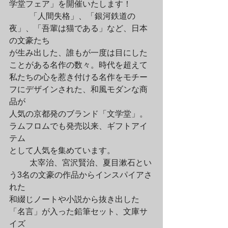
学堂フェア」を開催いたします！
	「人間失格」、「銀河鉄道の
夜」、「吾輩は猫である」など、日本
の文豪たち

が生み出した、誰もが一度は目にした
ことがある名作の数々。時代を超えて

私たちの心を惹き付ける名作をモチー
フにデザインされた、和風モダンな商
品が

人気の京都発のブランド「文学堂」。
ラムフロムでも発売以来、ギフトアイ
テム

として人気を集めています。
	太宰治、宮沢賢治、夏目漱石とい
う3名の文豪の作品からインスパイアさ
れた

和綴じノートや小説から抜き出した
「名言」が入った鉛筆セット、文庫サ
イズ
