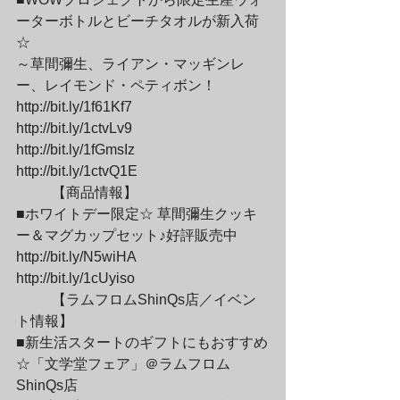
ーターボトルとビーチタオルが新入荷
☆

～草間彌生、ライアン・マッギンレ
ー、レイモンド・ペティボン！

http://bit.ly/1f61Kf7

http://bit.ly/1ctvLv9

http://bit.ly/1fGmsIz

http://bit.ly/1ctvQ1E
	【商品情報】

■ホワイトデー限定☆ 草間彌生クッキ
ー＆マグカップセット♪好評販売中

http://bit.ly/N5wiHA

http://bit.ly/1cUyiso
	【ラムフロムShinQs店／イベン
ト情報】

■新生活スタートのギフトにもおすすめ
☆「文学堂フェア」＠ラムフロム
ShinQs店
