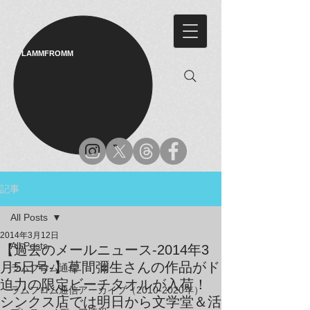
LAMMFROMM​
記事
All Posts
2014年3月12日
All Posts
【過去のメールニュース-2014年3
月5日号-】草間彌生さんの作品がド
ラムフロム通信
迫力の限定ビーチタオルが入荷！
ラムフロム通信アーカイブ（2010-2020年）
シンクス店では明日から文学堂＆活