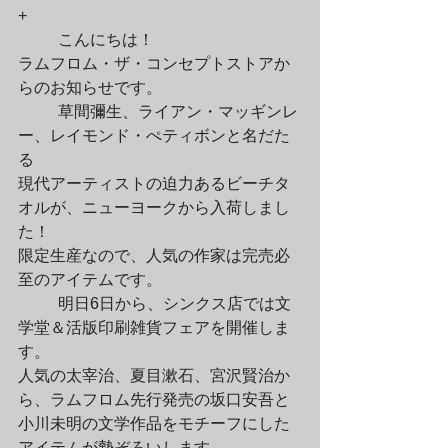
+
	こんにちは！

ラムフロム・ザ・コンセプトストアか
らのお知らせです。
	草間彌生、ライアン・マッギンレ
ー、レイモンド・ぺティボンと名だた
る

現代アーティストの迫力あるビーチタ
オルが、ニューヨークから入荷しまし
た！

限定生産なので、人気の作家は完売必
至のアイテムです。
	明日6日から、シンクス店では文
学堂＆活版印刷雑貨フェアを開催しま
す。

人気の太宰治、夏目漱石、宮沢賢治か
ら、ラムフロム先行発売の坂口安吾と

小川未明の文学作品をモチーフにした
アイテムが勢ぞろいします。
