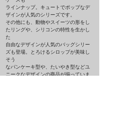
ラインナップ。キュートでポップなデ
ザインが人気のシリーズです。

その他にも、動物やスイーツの形をし
たリングや、シリコンの特性を生かし
た

自由なデザインが人気のバッグシリー
ズも登場。とろけるシロップが美味し
そう

なパンケーキ型や、たいやき型などユ
ニークなデザインの商品が揃っていま
す。
	今回のイベントでは新シリーズ
「ROBOT」を含む7種類の新作
iPhone5／5Sケースを

ラムフロムShinQs店と、Candies原宿
で先行発売いたします！　同じ形のケ
ースに

異なるキャラクターのプリントを施し