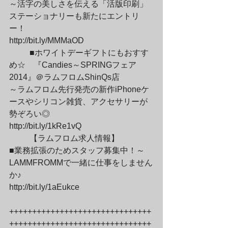
～活字の美しさを伝える「活版印刷」
ステーショナリーも新たにエントリ
ー！

http://bit.ly/MMMaOD
	■ホワイトデーギフトにもおすす
め☆　『Candies～SPRINGフェア
2014』＠ラムフロムShinQs店

～ラムフロム先行発売の新作iPhoneケ
ースやシリコン雑貨、アクセサリーが
勢ぞろい◎

http://bit.ly/1kRe1vQ
	【ラムフロム求人情報】

■業務拡張のためスタッフ募集中！～
LAMMFROMMで一緒に仕事をしません
か♪

http://bit.ly/1aEukce
+++++++++++++++++++++++++++++++
+++++++++++++++++++++++++++++++