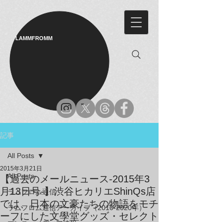
LAMMFROMM​
記事
All Posts
2015年3月21日
All Posts
【過去のメールニュース-2015年3
月13日号-】渋谷ヒカリエShinQs店
ラムフロム通信
では、日本の文豪たちの物語をモチ
ラムフロム通信アーカイブ（2010-2020年）
ーフにした文學堂グッズ・セレクト