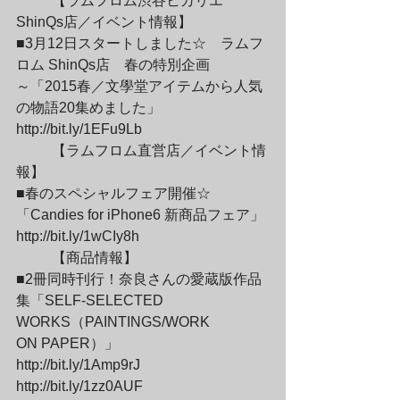
	【ラムフロム渋谷ヒカリエ
ShinQs店／イベント情報】

■3月12日スタートしました☆　ラムフ
ロム ShinQs店　春の特別企画

～「2015春／文學堂アイテムから人気
の物語20集めました」

http://bit.ly/1EFu9Lb
	【ラムフロム直営店／イベント情
報】

■春のスペシャルフェア開催☆　
「Candies for iPhone6 新商品フェア」

http://bit.ly/1wCIy8h
	【商品情報】

■2冊同時刊行！奈良さんの愛蔵版作品
集「SELF-SELECTED 
WORKS（PAINTINGS/WORK

ON PAPER）」

http://bit.ly/1Amp9rJ

http://bit.ly/1zz0AUF