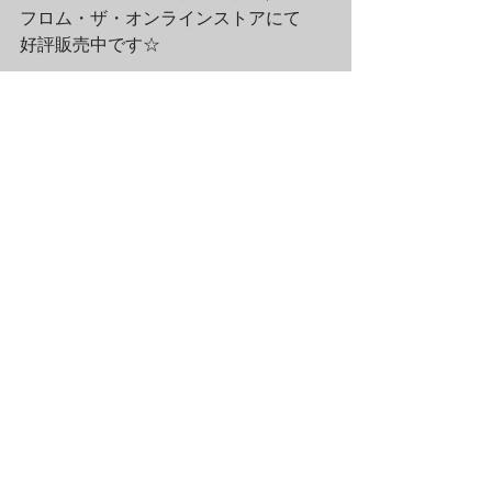
フロム・ザ・オンラインストアにて

好評販売中です☆

—————————————————
———————–

＊奈良美智 グッズ一覧はコチラから↓

http://bit.ly/1lkVWZk
	■リアルショップ/ラムフロム各店 
営業時間のお知らせ■

……………………………………………
…………

＜ラムフロム渋谷ヒカリエShinQs店＞

営業時間　午前10時～午後9時

電話番号　03-6434-1551

定 休 日　1月1日
	＜ラムフロム成田空港店＞

営業時間　午前8時～午後8時

電話番号　0476-32-7981

定 休 日　無し