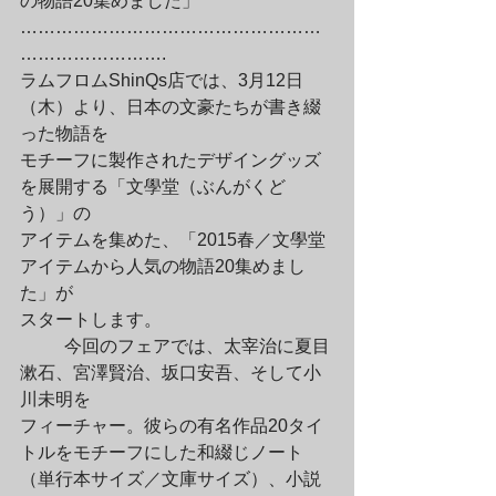
の物語20集めました」

……………………………………………
…………………….

ラムフロムShinQs店では、3月12日
（木）より、日本の文豪たちが書き綴
った物語を

モチーフに製作されたデザイングッズ
を展開する「文學堂（ぶんがくど
う）」の

アイテムを集めた、「2015春／文學堂
アイテムから人気の物語20集めまし
た」が

スタートします。
	今回のフェアでは、太宰治に夏目
漱石、宮澤賢治、坂口安吾、そして小
川未明を

フィーチャー。彼らの有名作品20タイ
トルをモチーフにした和綴じノート

（単行本サイズ／文庫サイズ）、小説