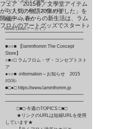
プレス・メディア情報
フェア「2015春／文學堂アイテム
から人気の物語20集めました」を
アーティスト＆クリエイター紹介
開催中☆ 春からの新生活は、ラム
商品アーカイブ
フロムのアートグッズでスタート♪
News Letterアーカイブ
━━━━━━━━━━━━━━━━━
━━━━━━━━━━━━━━━━━

■○○■ 【lammfromm The Concept 
Store】

○■○□ ラムフロム・ザ・コンセプトスト
ア

●○○■ -information～お知らせ　2015　
#006
-

■□●□ https://www.lammfromm.jp

━━━━━━━━━━━━━━━━━
━━━━━━━━━━━━━━━━━
	□■□ 今週のTOPICS □■□
	★リンクのURLは短縮URLを使用
しています★