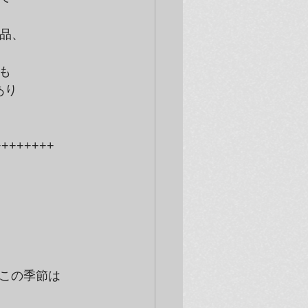
作品、
！
も
あり
++++++++
この季節は