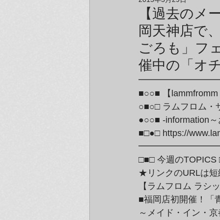
アーティスト＆クリエイター紹介
【過去のメー
岡天神店で
ごろも」フェ
催中の「オ
━━━━━━━━━
■○○■ 【lammfromm 
○■○□ ラムフロム
●○○■ -informat
■□●□ https://www.l
━━━━━━━━━
□■□ 今週のTOPICS 
★リンクのURLは短
【ラムフロム ラシ
■福岡店初開催！「
～メイド・イン・京