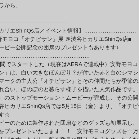
ラから↓
————————————–
リエShinQs店／イベント情報】……………………….
モヨコ「オチビサン」展 ＠渋谷ヒカリエShinQs店■
ービー公開記念の団扇のプレゼントもあります♪
………………………………………….
日新聞でスタートした（現在はAERAで連載中）安野モヨ
ン」は、白い大きなぼんぼり？が付いた赤と白のシマシ
マークの主人公「オチビサン」とその仲間たちが季節の
れ合い、ほのぼのと暮らす様子を描いた人気作品です。
」のストップモーション・ムービーが完成し、その公開
ヒカリエShinQs店では5月15日（金）より、「オチ
す☆　
ビーのために製作された団扇などのグッズも初展示し、
をプレゼントいたします！！　安野モヨコグッズを一万