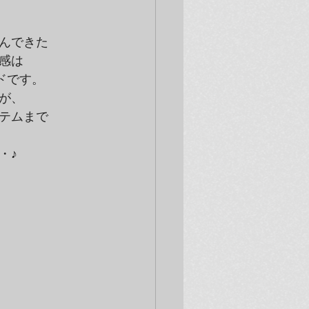
んできた
感は
ドです。
が、
テムまで
・♪