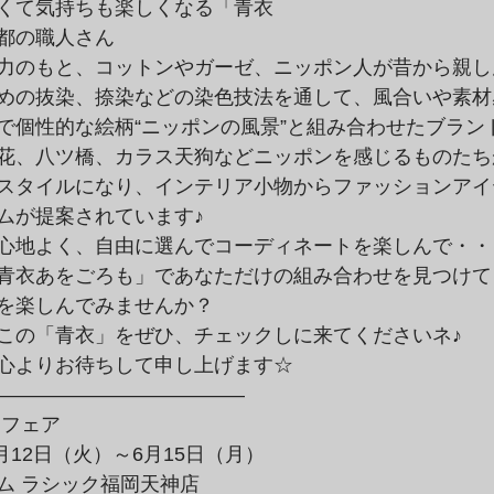
くて気持ちも楽しくなる「青衣
都の職人さん
力のもと、コットンやガーゼ、ニッポン人が昔から親し
めの抜染、捺染などの染色技法を通して、風合いや素材
で個性的な絵柄“ニッポンの風景”と組み合わせたブラン
花、八ツ橋、カラス天狗などニッポンを感じるものたち
スタイルになり、インテリア小物からファッションアイ
ムが提案されています♪
心地よく、自由に選んでコーディネートを楽しんで・・
青衣あをごろも」であなただけの組み合わせを見つけて
を楽しんでみませんか？
この「青衣」をぜひ、チェックしに来てくださいネ♪
心よりお待ちして申し上げます☆
————————————–
」フェア
月12日（火）～6月15日（月）
ム ラシック福岡天神店