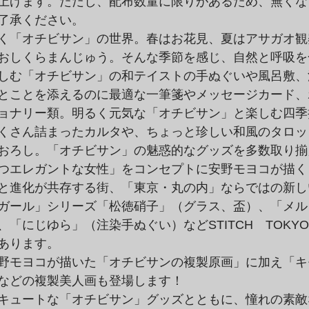
上げます。ただし、配布数量に限りがあるため、無くな
了承ください。
く「オチビサン」の世界。春はお花見、夏はアサガオ観
おしくらまんじゅう。そんな季節を感じ、自然と呼吸を
しむ「オチビサン」の和テイストの手ぬぐいや風呂敷、
とことを添えるのに最適な一筆箋やメッセージカード、
ョナリー類。明るく元気な「オチビサン」と楽しむ四季
くさん詰まったカルタや、ちょっと珍しい和風のタロッ
おろし。「オチビサン」の魅惑的なグッズを多数取り揃
つエレガントな女性」をコンセプトに安野モヨコが描く
と進化が共存する街、「東京・丸の内」ならではの新し
ガール」シリーズ「松徳硝子」（グラス、盃）、「メル
「にじゆら」（注染手ぬぐい）などSTITCH　TOKY
あります。
野モヨコが描いた「オチビサンの複製原画」に加え「キ
などの複製美人画も登場します！　
キュートな「オチビサン」グッズとともに、憧れの素敵