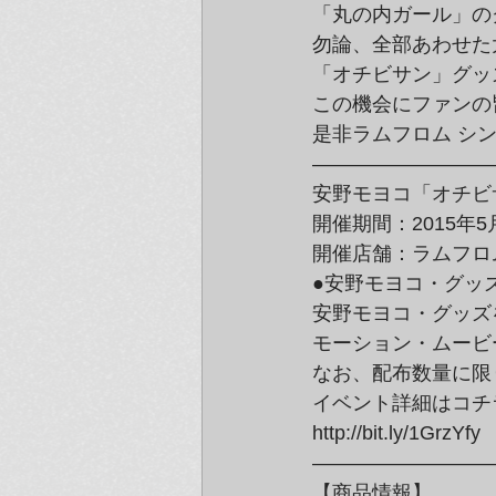
「丸の内ガール」の
勿論、全部あわせた
「オチビサン」グッ
この機会にファンの
是非ラムフロム シ
—————————
安野モヨコ「オチビ
開催期間：2015年
開催店舗：ラムフロム
●安野モヨコ・グッ
安野モヨコ・グッズ
モーション・ムービ
なお、配布数量に限
イベント詳細はコチ
http://bit.ly/1GrzYfy
—————————
【商品情報】………