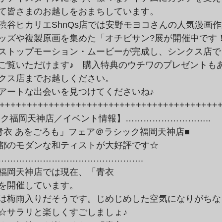
て皆さまのお越しをおまちしています。
渋谷ヒカリエShnQs店では安野モヨコさんの人気漫画
ッズや複製原画を集めた「オチビサン?展が開催中です
ストップモーション・ムービーが完成し、シンクス店で
ご覧いただけます♪　購入特典のウチワのプレゼントも
クス店までお越しください。
アートな出会いを見つけてくださいね♪
++++++++++++++++++++++++++++++++++++++++
ック福岡天神店／イベント情報】………………………..
青衣 あをごろも」フェア＠ラシック福岡天神店■
都のモダンな和ティストが大好評です☆
………………………………………….
福岡天神店では現在、「青衣
を開催しています。
は梅雨入りだそうです。じめじめした空気になりがちな
☆サラリと楽しくすごしましょ♪