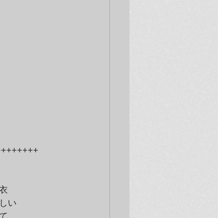
++++++++
衣 
しい
て