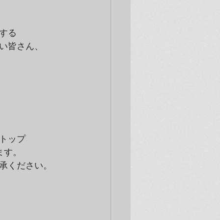
する
い皆さん、
トップ
ます。
承ください。