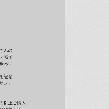
コさんの
マ帽子
移ろい
を記念
ビサン」
円以上ご購入