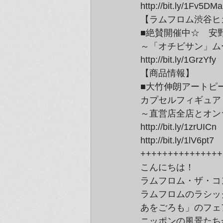
http://bit.ly/1Fv5DMa
【ラムフロム渋谷ヒカ
■絶賛開催中☆　安野
～「オチビサン」ム
http://bit.ly/1GrzYfy
【商品情報】
■大竹伸朗アートピ
カプセルフィギュア
～直営店全店とオン
http://bit.ly/1zrUICn
http://bit.ly/1lV6pt7
+++++++++++++++
こんにちは！
ラムフロム・ザ・コ
ラムフロムのラシッ
あをごろも」のフェ
ニッポンの風景たち