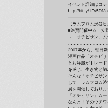
イベント詳細はコチ
http://bit.ly/1Fv5DMa
—————————
【ラムフロム渋谷ヒカ
■絶賛開催中☆　安野
～「オチビサン」ム
………………………
2007年から、朝
漫画作品「オチビサ
とお洋服がトレード
を感じ、生き物と触
そんな「オチビサン
して、ラムフロム渋谷
展を開催しておりま
「オチビサン」ムー
なんと！そのウチワ