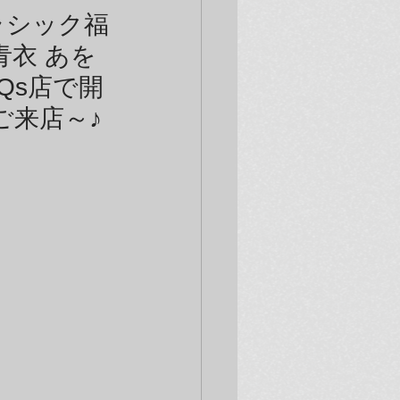
】ラシック福
衣 あを
Qs店で開
ご来店～♪