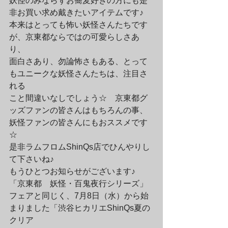
妖怪のみならずお蕎麦好きの方にも是
非お買い求め戴きたいアイテムです♪　
本来はとっても怖い妖怪さんたちです
が、京東都ならではの可愛らしさあ
り、
面白さあり、勿論怖さもある、とって
もユニークな妖怪さんたちは、注目さ
れる
こと間違いなしでしょう☆　京東都グ
ッズファンの皆さんはもちろんの事、
妖怪ファンの皆さんにもおススメです
☆　
是非ラムフロムShinQs店でひんやりし
て下さいね♪　
もうひとつお知らせがございます♪　
「京東都　妖怪・百鬼夜行シリーズ」
フェアと同じく、7月8日（水）から始
まりました「渋谷ヒカリエShinQs夏の
クリア