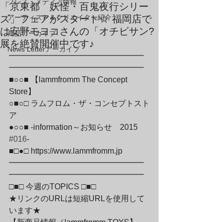
プレス・メディア情報
「京東都 妖怪・百鬼夜行シリー
ズ」フェアがスタート☆ 福岡店で
アーティスト＆クリエイター紹介
は安野モヨコさんの「オチビサン?
商品アーカイブ
展を絶賛開催中です♪
News Letterアーカイブ
━━━━━━━━━━━━━━━━━
━━━━━━━━━━━━━━━━━
■○○■ 【lammfromm The Concept 
Store】
○■○□ ラムフロム・ザ・コンセプトスト
ア
●○○■ -information～お知らせ　2015　
#016
-
■□●□ https://www.lammfromm.jp
━━━━━━━━━━━━━━━━━
━━━━━━━━━━━━━━━━━
□■□ 今週のTOPICS □■□
★リンクのURLは短縮URLを使用して
います★