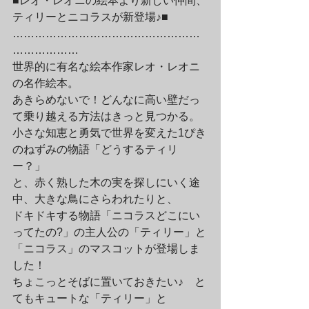
■レオ・レオニの絵本より新しい仲間、
ティリーとニコラスが新登場♪■
……………………………………………
………………
世界的に有名な絵本作家レオ・レオニ
の名作絵本。
あきらめないで！どんなに高い壁だっ
て乗り越える方法はきっと見つかる。
小さな知恵と勇気で世界を変えた1ぴき
のねずみの物語「どうするティリ
ー？」
と、赤く熟した木の実を探しにいく途
中、大きな鳥にさらわれたりと、
ドキドキする物語「ニコラスどこにい
ってたの?」の主人公の「ティリー」と
「ニコラス」のマスコットが登場しま
した！　
ちょこっとそばに置いておきたい♪　と
てもキュートな「ティリー」と