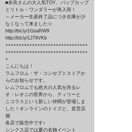
■奈良さんの大人気TOY、パップカップ
とリトル・ワンダラーが再入荷！
～メーカー生産終了品につき在庫が少
なくなって来ました☆
http://bit.ly/1GsaRW9
http://bit.ly/1J79VKb
+++++++++++++++++++++++++++++++
+++++++++++++++++++++++++++++++
+
こんにちは！
ラムフロム・ザ・コンセプトストアか
らのお知らせです。
レムフロムでも絶大の人気を誇るレ
オ・レオニの世界から、ティリーと
ニコラスという新しい仲間が登場しま
した！オンラインのトイズと、直営店
舗
各店で販売中です♪
シンクス店では夏の名物イベント