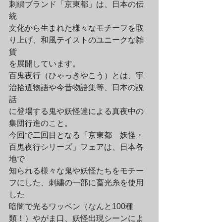
刺繍ブランド「京東都」は、日本の伝
統
文化から生まれた様々なモチーフを取
り上げ、和風テイストのユニークな雑
貨
を展開しています。
百鬼夜行（ひゃっきやこう）とは、宇
治拾遺物語や今昔物語集等、日本の説
話
に登場する鬼や妖怪達による真夜中の
集団行進のこと。
今回で二回目となる「京東都　妖怪・
百鬼夜行シリーズ」フェアは、日本各
地で
知られる様々な鬼や妖怪たちをモチー
フにした、刺繍の一部に畜光糸を使用
した
暗闇で光るワッペン（なんと100種
類！）やがま口、妖怪出現シーンによ