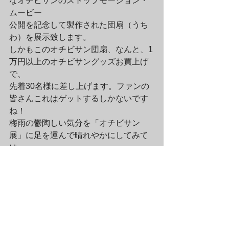
なオチビサンのストップモーション・
ムービー
公開を記念して製作された団扇（うち
わ）を展示致します。
しかもこのオチビサン団扇、なんと、1
万円以上のオチビサングッズお買上げ
で、
先着30名様に差し上げます。ファンの
皆さんこれはゲットするしかないです
ね！　
梅雨の鬱陶しい気分を「オチビサン
展」に足を運んで晴れやかにしてみて
は
いかがでしょうか。皆様のお越しをお
待ちしております。
貴重なこの機会をどうぞお見逃しなく
☆　
—————————————————
————–