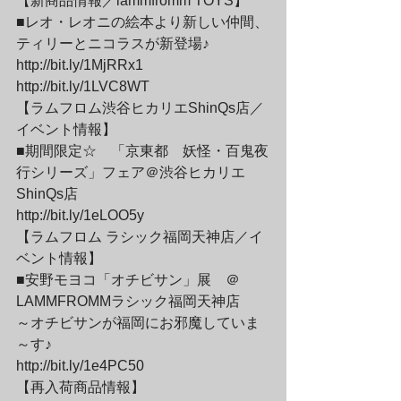
【新商品情報／lammfromm TOYS】
■レオ・レオニの絵本より新しい仲間、
ティリーとニコラスが新登場♪
http://bit.ly/1MjRRx1
http://bit.ly/1LVC8WT
【ラムフロム渋谷ヒカリエShinQs店／
イベント情報】
■期間限定☆　「京東都　妖怪・百鬼夜
行シリーズ」フェア＠渋谷ヒカリエ
ShinQs店
http://bit.ly/1eLOO5y
【ラムフロム ラシック福岡天神店／イ
ベント情報】
■安野モヨコ「オチビサン」展　＠
LAMMFROMMラシック福岡天神店
～オチビサンが福岡にお邪魔していま
～す♪
http://bit.ly/1e4PC50
【再入荷商品情報】