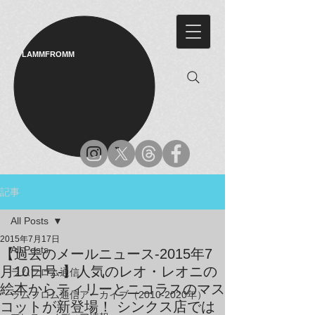
LAMMFROMM​
記事
All Posts
2015年7月17日
All Posts
【過去のメールニュース-2015年7
月10日号-】人気のレオ・レオニの
ラムフロム通信
絵本からティリーとニコラスのマス
ラムフロム通信アーカイブ（2010-2020年）
コットが新登場！ シンクス店では