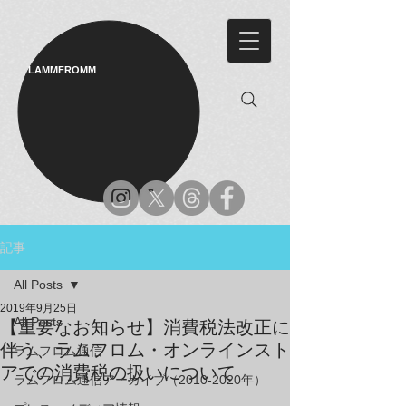
LAMMFROMM​
記事
All Posts
2019年9月25日
All Posts
【重要なお知らせ】消費税法改正に
伴う、ラムフロム・オンラインスト
ラムフロム通信
アでの消費税の扱いについて
ラムフロム通信アーカイブ（2010-2020年）