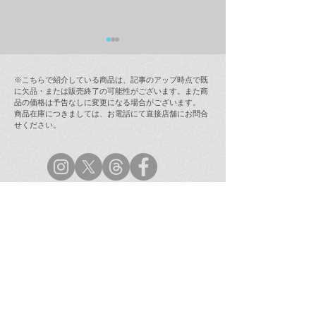
※こちらで紹介している商品は、記事のアップ時点で既
に欠品・または販売終了の可能性がございます。また商
品の価格は予告なしに変更になる場合がございます。
商品在庫につきましては、お電話にて直接店舗にお問合
せください。
ラムフロム年末年始営業
【最新情報(12/
のご案内
インストア「奈
ラミング・ガール
(123 Drumming G
次回販売日時の
ラムフロム渋谷店
TEL：03-5454-0450
（無休/10:00〜21:00）