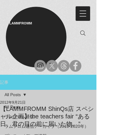
LAMMFROMM​
記事
All Posts
2012年9月21日
All Posts
【LAMMFROMM ShinQs店 スペシ
ャル企画】the teachers fair “ある
ラムフロム通信
日、君の目の前に届いた物。”
ラムフロム通信アーカイブ（2010-2020年）