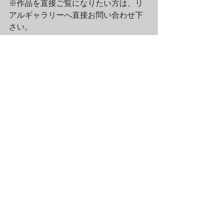
※作品を直接ご覧になりたい方は、リ
アルギャラリーへ直接お問い合わせ下
さい。
GALLERY at lammfromm

東京都渋谷区富ヶ谷2-43-11

TEL:03-3468-8161

FAX:03-5722-6902
ラムフロム通信アーカイブ（2010-2020年）
すべて表示
最新記事