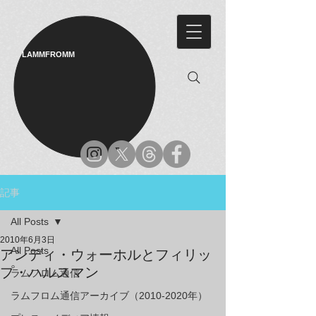
LAMMFROMM​
記事
All Posts
2010年6月3日
All Posts
アンディ・ウォーホルとフィリッ
プ・ハルスマン
ラムフロム通信
ラムフロム通信アーカイブ（2010-2020年）