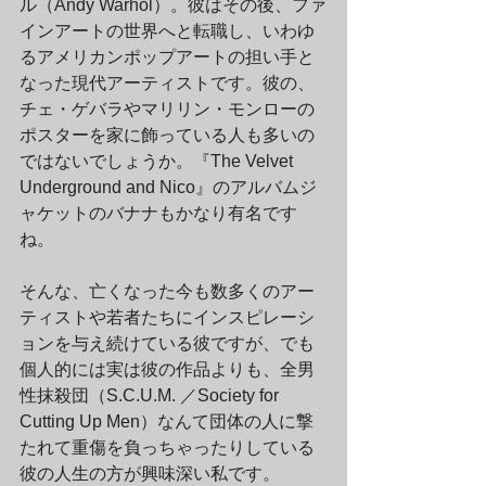
ル（Andy Warhol）。彼はその後、ファ
インアートの世界へと転職し、いわゆ
るアメリカンポップアートの担い手と
なった現代アーティストです。彼の、
チェ・ゲバラやマリリン・モンローの
ポスターを家に飾っている人も多いの
ではないでしょうか。『The Velvet 
Underground and Nico』のアルバムジ
ャケットのバナナもかなり有名です
ね。
そんな、亡くなった今も数多くのアー
ティストや若者たちにインスピレーシ
ョンを与え続けている彼ですが、でも
個人的には実は彼の作品よりも、全男
性抹殺団（S.C.U.M. ／Society for 
Cutting Up Men）なんて団体の人に撃
たれて重傷を負っちゃったりしている
彼の人生の方が興味深い私です。