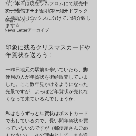
プレス・メディア情報
り、本日は現在ラムフロムにて販売中
アーティスト＆クリエイター紹介
の、現代アートなポストカードブック
を4回のトピックスに分けてご紹介致し
商品アーカイブ
ます☆
News Letterアーカイブ
印象に残るクリスマスカードや
年賀状を送ろう！
一昨日地元の駅前を歩いていたら、郵
便局の人が年賀状を街頭販売していま
した。ここ数年見かけるようになった
光景ですが、よっぽど年賀状が売れな
くなって来ているんでしょうか。
私はもうずっと年賀状はポストカード
で出しているので、長い間年賀状を買
っていないのですが（郵便屋さんごめ
んなさい）、その理由として、まあ送