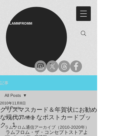
LAMMFROMM​
記事
All Posts
2010年11月8日
All Posts
クリスマスカード＆年賀状にお勧め
な現代アートなポストカードブッ
ラムフロム通信
ク 1
ラムフロム通信アーカイブ（2010-2020年）
ラムフロム・ザ・コンセプトストアよ