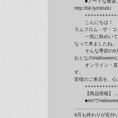
	■アートな食器、紺泉「お皿の休日」シリーズ再入荷＆新バージョン～好評販売中

http://bit.ly/rdIsdU
	++++++++++
	こんにちは！

ラムフロム・ザ・コ
	一気に秋めいてきた今日この頃。つい先日の残暑が嘘のように、空気が冷たく

なって来ましたね。
	そんな季節の9月のイベントといえば、ハロウィ～ン！ラムフロムでも、

おとなのHallow
	オンライン・直営店共に、秋を彩るお勧めアートグッズもたくさんご用意していま
す。

皆様のご来店を、心
	++++++++++
	【商品情報】
	■ArtでHalloween☆今年のハロウィンは草間彌生かぼちゃグッズで決まり！■

………………………
9月も終わりが近付