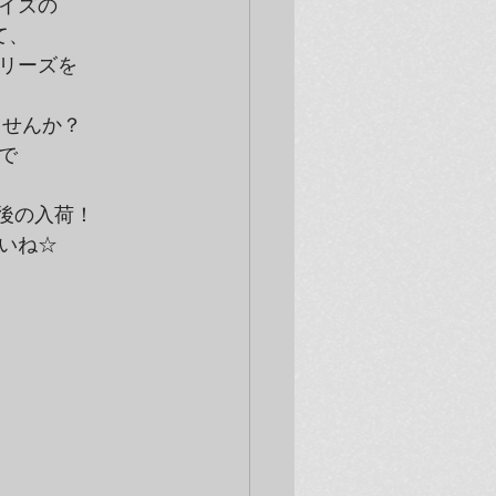
ズの

、

ーズを



いね☆