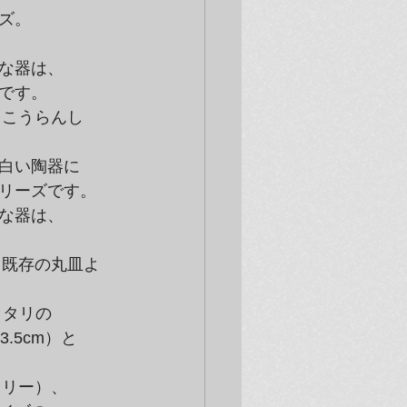
。

器は、

です。
白い陶器に

リーズです。

器は、

タリの

5cm）と
