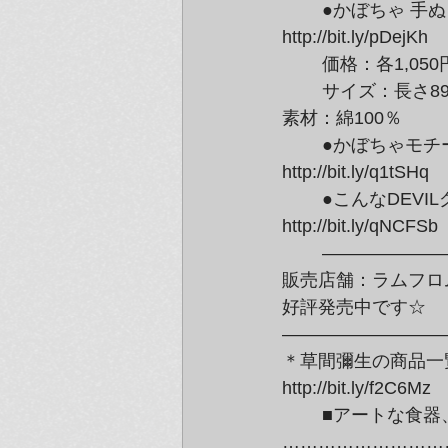
	●かぼちゃ 手ぬぐい（イエロー／レッド）：草間彌生

http://bit.ly/pDejKh
	価格：各1,05
	サイズ：長さ89.5cm／横幅35cm

素材：綿100％
	●かぼちゃモチーフ満載☆草間彌生ファッション雑貨はこちら

http://bit.ly/q1tSHq
	●こんなDEVILグッズもオススメ！

http://bit.ly/qNCFSb
	———————————————————–

販売店舗：ラムフロ
好評発売中です☆

—————————
＊草間彌生の商品一覧
http://bit.ly/f2C6Mz
	■アートな食器、紺泉「お皿の休日」シリーズ再入荷＆新バージョン～好評販売中■

………………………