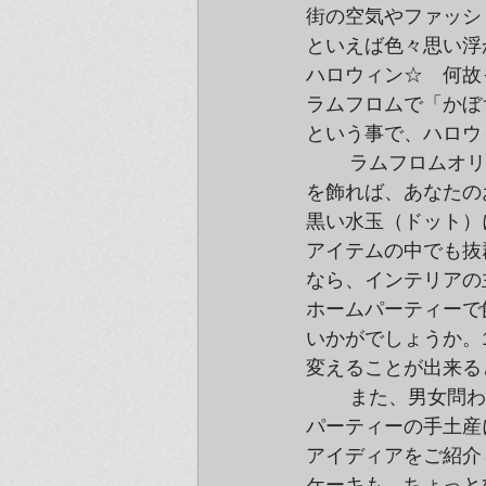
街の空気やファッシ
といえば色々思い浮
ハロウィン☆　何故
ラムフロムで「かぼ
という事で、ハロウ
	ラムフロムオリジナルのソフトスカルプチャー「Pumpkin（パンプキン）」

を飾れば、あなたの
黒い水玉（ドット）
アイテムの中でも抜群
なら、インテリアの
ホームパーティーで
いかがでしょうか。
変えることが出来る
	また、男女問わず人気が高いアイテム「かぼちゃ手ぬぐい」を使った、

パーティーの手土産
アイディアをご紹介
ケーキも、ちょっと