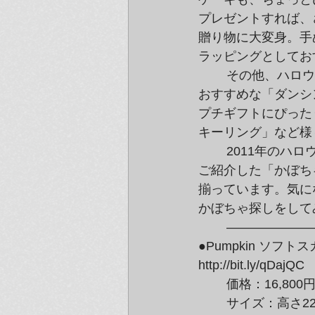
プレゼントすれば、
贈り物に大変身。手
ラッピングとしてお
	その他、ハロウィンパーティーの招待状や、グリーティングカードに

おすすめな「ダンシ
プチギフトにぴった
キーリング」など様
	2011年のハロウィンは草間彌生のかぼちゃで決まり！

ご紹介した「かぼち
揃っています。気に
かぼちゃ探しをして
	———————————————————–

●Pumpkin ソフト
http://bit.ly/qDajQC
	価格：16,80
	サイズ：高さ2