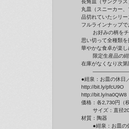
長角皿（サングラス
丸皿（スニーカー、
品切れていたシリー
フルラインナップで
	お好みの柄をチョイスして、あなたの食卓もアートにデザインしてみませんか？

思い切って全種類を
華やかな食卓が楽し
	限定生産品の紺泉×香蘭社「お皿の休日」シリーズは、なんと今回が最後の入荷！

在庫がなくなり次第
	———————————————————–

●紺泉：お皿の休日
http://bit.ly/pfcU9O

http://bit.ly/na0QW8

価格：各2,730円（
	サイズ：直径20.5cm

材質：陶器
	●紺泉：お皿の休日（ハイヒール／スニーカー／ブロッコリー）
