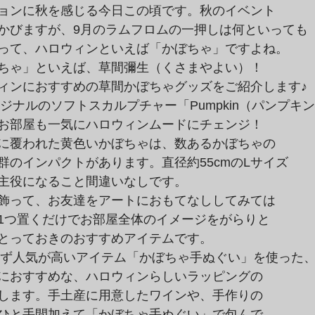
ョンに秋を感じる今日この頃です。秋のイベント

かびますが、9月のラムフロムの一押しは何といっても

って、ハロウィンといえば「かぼちゃ」ですよね。

ちゃ」といえば、草間彌生（くさまやよい）！

ィンにおすすめの草間かぼちゃグッズをご紹介します♪
お部屋も一気にハロウィンムードにチェンジ！

に覆われた黄色いかぼちゃは、数あるかぼちゃの

のインパクトがあります。直径約55cmのLサイズ

主役になること間違いなしです。

飾って、お友達をアートにおもてなししてみては

1つ置くだけでお部屋全体のイメージをがらりと

とっておきのおすすめアイテムです。
におすすめな、ハロウィンらしいラッピングの

します。手土産に用意したワインや、手作りの

ひと手間加えて「かぼちゃ手ぬぐい」で包んで
