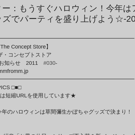
商品アーカイブ
News Letterアーカイブ
ター：もうすぐハロウィン！今年は
ズでパーティを盛り上げよう☆-20
━━━━━━━━━━━━━━━━━━━━━━━━━

he Concept Store】

・ザ・コンセプトストア

ion～お知らせ　2011　
#030
-

mmfromm.jp

━━━━━━━━━━━━━━━━━━━━━━━━━
ICS □■□
Lは短縮URLを使用しています★
een☆今年のハロウィンは草間彌生かぼちゃグッズで決まり！
