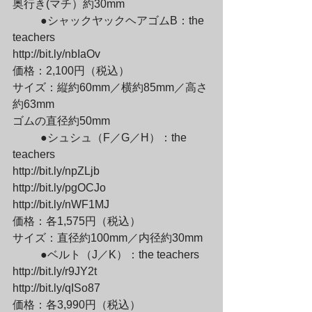
奥行き(マチ）約30mm
	●シャックヤックヘアゴムB：the 
teachers

http://bit.ly/nbIaOv

価格：2,100円（税込）

サイズ：縦約60mm／横約85mm／高さ
約63mm

ゴムの直径約50mm
	●シュシュ（F／G／H）：the 
teachers

http://bit.ly/npZLjb

http://bit.ly/pgOCJo

http://bit.ly/nWF1MJ

価格：各1,575円（税込）

サイズ：直径約100mm／内径約30mm
	●ベルト（J／K）：the teachers

http://bit.ly/r9JY2t

http://bit.ly/qISo87

価格：各3,990円（税込）
