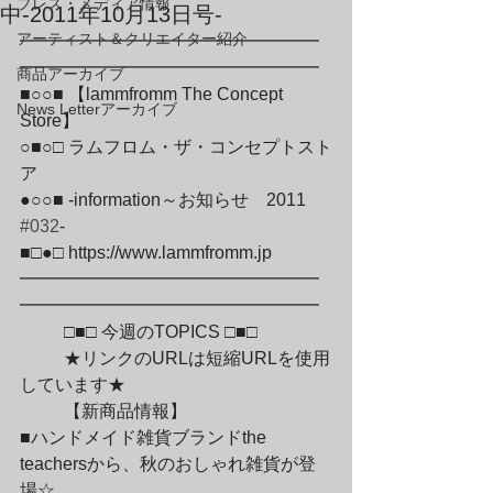
プレス・メディア情報
中-2011年10月13日号-
アーティスト＆クリエイター紹介
━━━━━━━━━━━━━━━━━
━━━━━━━━━━━━━━━━━

商品アーカイブ
■○○■ 【lammfromm The Concept 
News Letterアーカイブ
Store】

○■○□ ラムフロム・ザ・コンセプトスト
ア

●○○■ -information～お知らせ　2011　
#032
-

■□●□ https://www.lammfromm.jp

━━━━━━━━━━━━━━━━━
━━━━━━━━━━━━━━━━━
	□■□ 今週のTOPICS □■□
	★リンクのURLは短縮URLを使用
しています★
	【新商品情報】

■ハンドメイド雑貨ブランドthe 
teachersから、秋のおしゃれ雑貨が登
場☆
