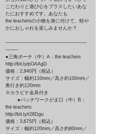
こだわりと遊び心をプラスしたいあな
たにおすすめです。あなたも

the teachersの小物を身に付けて、軽や
かにおしゃれを楽しみませんか？
—————————————————
——–

●三角ポーチ（中）A：the teachers

http://bit.ly/pOAAgD

価格：2,940円（税込）

サイズ：幅約110mm／高さ約100mm／
奥行き約120mm

※カラビナ金具付き
	●パッチワークがま口（中）B：
the teachers

http://bit.ly/r28Dgu

価格：3,675円（税込）

サイズ：幅約120mm／高さ約80mm／