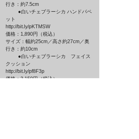
行き：約7.5cm
	●白いチェブラーシカ ハンドパペ
ット

http://bit.ly/pKTMSW

価格：1,890円（税込）

サイズ：幅約25cm／高さ約27cm／奥
行き：約10cm
	●白いチェブラーシカ　フェイス
クッション

http://bit.ly/pf8F3p

価格：3,150円（税込）

サイズ：幅約61cm／高さ約23cm／奥
行き：約12.5cm
—————————————————
——–

販売中

販売店舗：ラムフロム東京／ラムフロ
ム・トイズ
