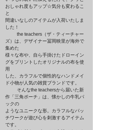
おしゃれ度もアップ☆気分も変わるこ
と

間違いなしのアイテムが入荷いたしま
した！
	the teachers（ザ・ティーチャー
ズ）は、デザイナー冨岡映里が海外で
集めた

様々な布や、自ら手掛けたドローイン
グをプリントしたオリジナルの布を使
用

した、カラフルで個性的なハンドメイ
ド小物が人気の雑貨ブランドです。
	そんなthe teachersから届いた新
作「三角ポーチ」は、懐かしの牛乳パ
ックの

ようなユニークな形。カラフルなパッ
チワークが遊び心を刺激するアイテム
です。
