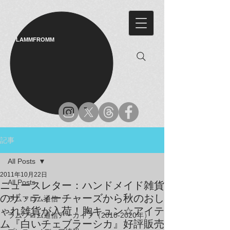
LAMMFROMM​
記事
All Posts
2011年10月22日
All Posts
ニュースレター：ハンドメイド雑貨
のザ・ティーチャーズから秋のおし
ラムフロム通信
ゃれ雑貨が入荷！胸キュン☆アイテ
ラムフロム通信アーカイブ（2010-2020年）
ム『白いチェブラーシカ』好評販売