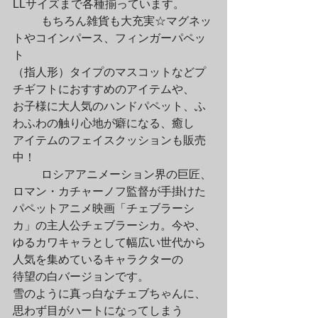
LLサイズまで各種揃っています。
	もちろん雑貨も大充実☆マグネッ
トやコインパース、フィンガーパペッ
ト

（指人形）タイプのマスコットなどプ
チギフトにおすすめのアイテムや、

お子様に大人気のハンドパペット、ふ
わふわの触り心地が癖になる、癒し

アイテムのフェイスクッションも販売
中！
	ロシアアニメーション界の巨匠、
ロマン・カチャーノフ監督が手掛けた

パペットアニメ映画「チェブラーシ
カ」の主人公チェブラーシカ。今や、

ゆるカワキャラとして幅広い世代から
人気を集めているキャラクターの

待望の白バージョンです。

雪のように真っ白なチェブちゃんに、
思わず目がハートになってしまう
