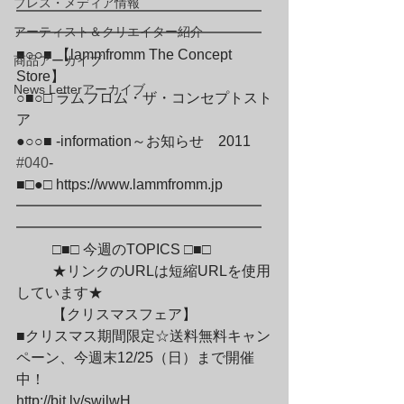
プレス・メディア情報
━━━━━━━━━━━━━━━━━
アーティスト＆クリエイター紹介
━━━━━━━━━━━━━━━━━

■○○■ 【lammfromm The Concept 
商品アーカイブ
Store】

News Letterアーカイブ
○■○□ ラムフロム・ザ・コンセプトスト
ア

●○○■ -information～お知らせ　2011　
#040
-

■□●□ https://www.lammfromm.jp

━━━━━━━━━━━━━━━━━
━━━━━━━━━━━━━━━━━
	□■□ 今週のTOPICS □■□
	★リンクのURLは短縮URLを使用
しています★
	【クリスマスフェア】

■クリスマス期間限定☆送料無料キャン
ペーン、今週末12/25（日）まで開催
中！

http://bit.ly/swjlwH
