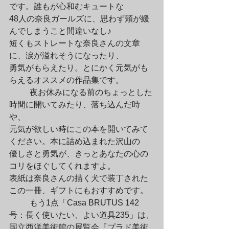
です。誰もが心和むキュートな

48人の奈良ガールズに、思わず頬が緩
んでしまうこと間違いなし♪

短くもストレートな奈良さんの文章
に、涙が溢れそうになったり、

勇気がもらえたり。とにかく元気がも
らえるオススメの作品集です。
	夜お休みになる前のちょっとした
時間に開いてみたり、落ち込んだ時
や、

元気が欲しい時にこの本を開いてみて
ください。本に詰め込まれた沢山の

優しさと勇気が、きっとあなたの心の
コリをほぐしてくれますよ。

表紙は奈良さんの描く犬で装丁された
この一冊、ギフトにもおすすめです。
	もう1点「Casa BRUTUS 142
号：長く使いたい、よい道具235」は、

国立西洋美術館の展覧会『プラド美術