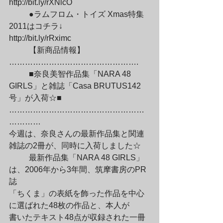
http://bit.ly/rXNlcO
	●ラムフロム・トイズ Xmas特集
2011はコチラ↓

http://bit.ly/rRximc
	【新商品情報】
………………………………………….
	■奈良美智作品集「NARA 48 
GIRLS」と雑誌「Casa BRUTUS142
号」が入荷☆■

……………………………………………
…………

今週は、奈良さんの最新作品集と関連
雑誌の2冊が、同時に入荷しました☆
	最新作品集「NARA 48 GIRLS」
は、2006年から3年間、筑摩書房のPR
誌

「ちくま」の表紙を飾った作品を中心
に選ばれた48枚の作品と、本人が

書いたテキスト48点が収録された一冊