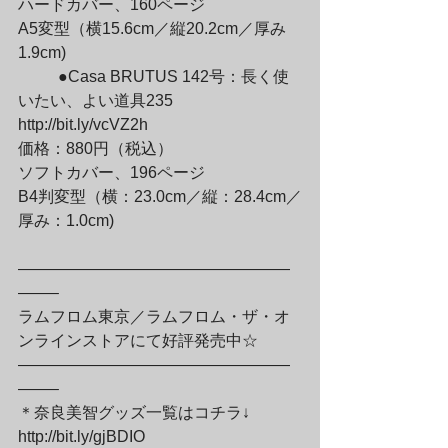
ハードカバー、160ページ

A5変型（横15.6cm／縦20.2cm／厚み
1.9cm) 
	●Casa BRUTUS 142号：長く使
いたい、よい道具235

http://bit.ly/vcVZ2h

価格：880円（税込）

ソフトカバー、196ページ

B4判変型（横：23.0cm／縦：28.4cm／
厚み：1.0cm)
—————————————————
——–

ラムフロム東京／ラムフロム・ザ・オ
ンラインストアにて好評発売中☆

—————————————————
——–

＊奈良美智グッズ一覧はコチラ↓

http://bit.ly/gjBDIO