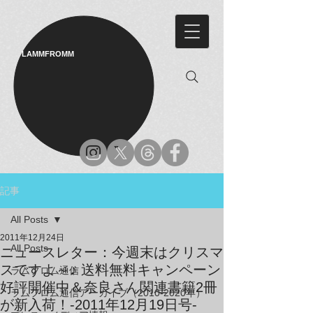
LAMMFROMM​
記事
All Posts
2011年12月24日
All Posts
ニュースレター：今週末はクリスマ
スですよ～♪ 送料無料キャンペーン
ラムフロム通信
好評開催中＆奈良さん関連書籍2冊
ラムフロム通信アーカイブ（2010-2020年）
が新入荷！-2011年12月19日号-