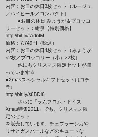
内容：お皿の休日3枚セット（ルージュ
／ハイヒール／コンパクト）
	●お皿の休日 みょうが＆ブロッコ
リーセット：紺泉【特別価格】

http://bit.ly/rAdnIM

価格：7,749円（税込）

内容：お皿の休日4枚セット（みょうが
×2枚／ブロッコリー（小）×2枚）
	他にもクリスマス限定セットが揃
っています☆

●Xmasスペシャルギフトセットはコチ
ラ↓

http://bit.ly/s8BDi8
	さらに「ラムフロム・トイズ 
Xmas特集2011」でも、クリスマス限
定のセット

を販売しています。チェブラーシカや
リサとガスパールなどのキュートな
