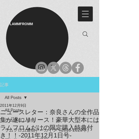
LAMMFROMM​
記事
All Posts
2011年12月9日
All Posts
ニュースレター：奈良さんの全作品
集が遂にリリース！豪華大型本には
ラムフロム通信
ラムフロムだけの限定購入特典付
ラムフロム通信アーカイブ（2010-2020年）
き！！-2011年12月1日号-