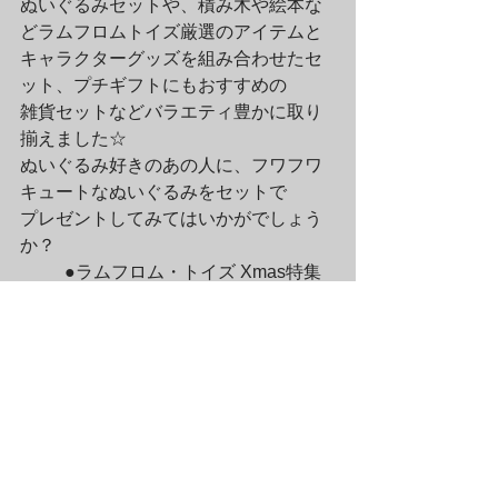
ぬいぐるみセットや、積み木や絵本な
どラムフロムトイズ厳選のアイテムと

キャラクターグッズを組み合わせたセ
ット、プチギフトにもおすすめの

雑貨セットなどバラエティ豊かに取り
揃えました☆

ぬいぐるみ好きのあの人に、フワフワ
キュートなぬいぐるみをセットで

プレゼントしてみてはいかがでしょう
か？
	●ラムフロム・トイズ Xmas特集
2011はコチラ↓

http://bit.ly/rRximc
	ほっこり和み系のアイテムで
Merry Xmas☆

●クリスマスに贈るスペシャルセットは
コチラ↓

http://bit.ly/u6VbAw
	■リアルショップ/ラムフロム東京 