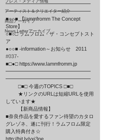
プレス・メディア情報
━━━━━━━━━━━━━━━━━
アーティスト＆クリエイター紹介
━━━━━━━━━━━━━━━━━

■○○■ 【lammfromm The Concept 
商品アーカイブ
Store】

News Letterアーカイブ
○■○□ ラムフロム・ザ・コンセプトスト
ア

●○○■ -information～お知らせ　2011　
#037
-

■□●□ https://www.lammfromm.jp

━━━━━━━━━━━━━━━━━
━━━━━━━━━━━━━━━━━
	□■□ 今週のTOPICS □■□
	★リンクのURLは短縮URLを使用
しています★
	【新商品情報】

■奈良作品を愛するファン待望のカタロ
グレゾネ、遂に刊行！ラムフロム限定
購入特典付き☆

http://bit.ly/vxi3pe