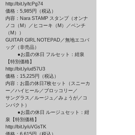
http://bit.ly/tcPg74

価格：5,985円（税込）

内容：Nara STAMP スタンプ（オンナ
ノコ（M）／ヒコーキ（M）／ベンチ
（M））

GUITAR GIRL NOTEPAD／無地エコバ
ッグ（非売品）
	●お皿の休日 フルセット：紺泉
【特別価格】

http://bit.ly/ud57U3

価格：15,225円（税込）

内容：お皿の休日7枚セット（スニーカ
ー／ハイヒール／ブロッコリー／

サングラス／ルージュ／みょうが／コ
ンパクト）
	●お皿の休日 ルージュセット：紺
泉【特別価格】

http://bit.ly/uVGsTK

価格：6,615円（税込）
