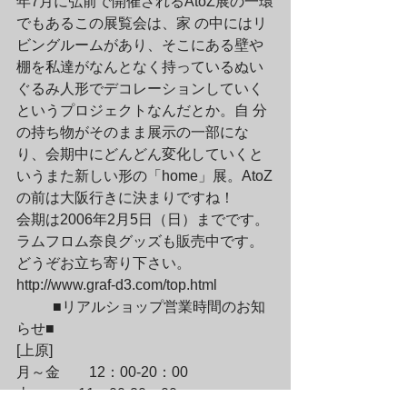
年7月に弘前で開催されるAtoZ展の一環
でもあるこの展覧会は、家 の中にはリ
ビングルームがあり、そこにある壁や
棚を私達がなんとなく持っているぬい
ぐるみ人形でデコレーションしていく
というプロジェクトなんだとか。自 分
の持ち物がそのまま展示の一部にな
り、会期中にどんどん変化していくと
いうまた新しい形の「home」展。AtoZ
の前は大阪行きに決まりですね！

会期は2006年2月5日（日）までです。
ラムフロム奈良グッズも販売中です。
どうぞお立ち寄り下さい。
http://www.graf-d3.com/top.html
	■リアルショップ営業時間のお知
らせ■

[上原]

月～金　　12：00-20：00

土　　　 11：00-20：00
