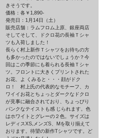
きそうです。
価格：各￥1,890-

発売日：1月14日（土）

販売店舗：ラムフロム上原、銀座両店
そしてそして、ドクロ花の長袖Ｔシャ
ツも入荷しました！

長らく村上新作Ｔシャツをお待ちの方
も多かったのではないでしょうか？今
回はこの季節にも着られる長袖Ｔシャ
ツ。フロントに大きくプリントされた
お花、よ くみると・・・顔がドク
ロ！　村上氏の代表的なモチーフ、カ
ワイイお花とちょっとダークなドクロ
が見事に融合されており、ちょっぴり
パンクなテイストも感 じられます。色
はホワイトとグレーの２色。サイズは
レディスXS,メンズS、Mを取り揃えて
おります。待望の新作Tシャツです。ど