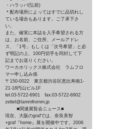
・ハラッパ(弘前)

＊配布場所によってはすでに品切れし
ている場合もあります。ご了承下さ
い。
また、確実に本誌を入手希望される方
は、お名前、ご住所、メールアドレ
ス、「1号」もしくは「次号希望」と必
ず明記の上、100円切手を同封して下 
記までお送りください。
ワーカホリックス株式会社　ラムフロ
マー申し込み係

〒150-0022　東京都渋谷区恵比寿南1-
21-18円山ビル1F

tel.03-5722-6901　fax.03-5722-6902　

zettel@lammfromm.jp
	■関連展覧会ニュース■

現在、大阪のgrafでは、奈良美智
+graf『home』展を開催中です。2006