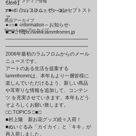
プレス・メディア情報
Store】

○■○□ ラムフロム・ザ・コンセプトスト
アーティスト＆クリエイター紹介
ア

商品アーカイブ
●○○■ -information～お知らせ-

News Letterアーカイブ
■□●□ 
https://www.lammfromm.jp
━━━━━━━━━━━━━━━━━
━━━━━━━━━━━━━━━━━
2006年最初のラムフロムからのメール
ニュースです。
アートのある生活を提案する
lammfrommは、本年もより一層皆様に
楽しんでいただけるよう、新しい商品
や耳寄りな情報を追加して、コンテン
ツ を充実させていきます。本年もどう
ぞよろしくお願い致します。
□□ TOPICS □■□
■村上隆　新お花グッズ続々入荷！

■ぬいぐるみ「カイカイ」と「キキ」が
再入荷しました。
