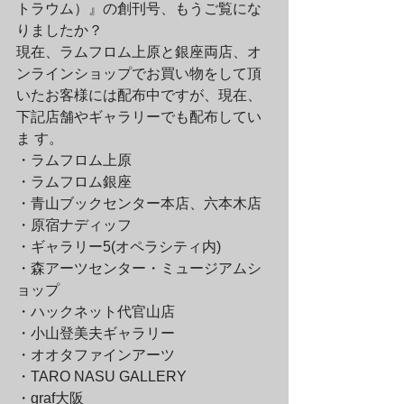
トラウム）』の創刊号、もうご覧にな
りましたか？
現在、ラムフロム上原と銀座両店、オ
ンラインショップでお買い物をして頂
いたお客様には配布中ですが、現在、
下記店舗やギャラリーでも配布してい
ま す。
・ラムフロム上原

・ラムフロム銀座

・青山ブックセンター本店、六本木店

・原宿ナディッフ

・ギャラリー5(オペラシティ内)

・森アーツセンター・ミュージアムシ
ョップ

・ハックネット代官山店

・小山登美夫ギャラリー

・オオタファインアーツ

・TARO NASU GALLERY

・graf大阪
