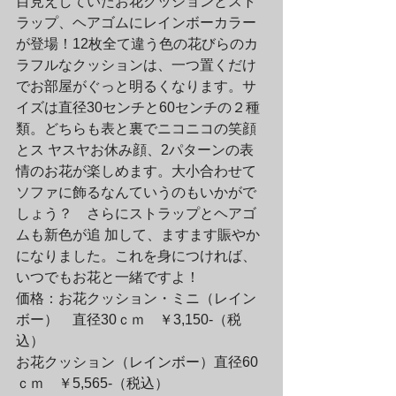
目見えしていたお花クッションとスト
ラップ、ヘアゴムにレインボーカラー
が登場！12枚全て違う色の花びらのカ 
ラフルなクッションは、一つ置くだけ
でお部屋がぐっと明るくなります。サ
イズは直径30センチと60センチの２種
類。どちらも表と裏でニコニコの笑顔
とス ヤスヤお休み顔、2パターンの表
情のお花が楽しめます。大小合わせて
ソファに飾るなんていうのもいかがで
しょう？　さらにストラップとヘアゴ
ムも新色が追 加して、ますます賑やか
になりました。これを身につければ、
いつでもお花と一緒ですよ！
価格：お花クッション・ミニ（レイン
ボー）　直径30ｃｍ　￥3,150-（税
込）

お花クッション（レインボー）直径60
ｃｍ　￥5,565-（税込）
