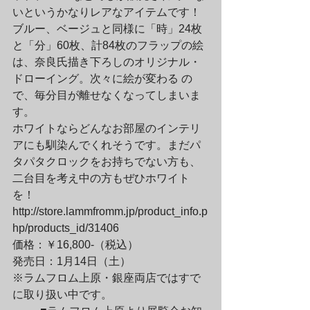
いというかなりレアなアイテムです！
ブルー、ベージュと同様に「時」24枚
と「分」60枚、計84枚のフラップの絵
は、奈良氏描き下ろしのオリジナル・
ドローイング。次々に絵が変わる の
で、毎分目が離せなくなってしまいま
す。
ホワイトならどんなお部屋のインテリ
アにも馴染んでくれそうです。まだパ
タパタクロックをお持ちでない方も、
二台目を考え中の方もぜひホワイト
を！
http://store.lammfromm.jp/product_info.p
hp/products_id/31406
価格：￥16,800-（税込）

発売日：1月14日（土）　

※ラムフロム上原・銀座両店ではすで
に取り扱い中です。