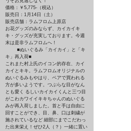
うぞお見逃しなく！
価格：￥5,775-（税込）

販売日：1月14日（土）

販売店舗：ラムフロム上原店
お花グッズのみならず、カイカイキ
キ・グッズが充実しております。今週
末は是非ラムフロムへ！
	■ぬいぐるみ「カイカイ」と「キ
キ」再入荷■

これまた村上氏のイコン的存在、カイ
カイとキキ。ラムフロムオリジナルの
ぬいぐるみもやはり、ペアで買われる
方が多いようです。つぶらな目がなん
とも愛く るしいカイカイくんと三つ目
がこわカワイイキキちゃんのぬいぐる
みが再入荷しました。首と手は自由に
回すことができ、目、鼻、口は刺繍が
施されているなど 細部にまでこだわっ
た出来栄え！ぜひ2人（？）一緒に置い