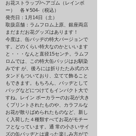
お花ストラップ/ヘアゴム（レインボ
ー）　各￥504-（税込）

発売日：1月14日（土）

取扱店舗：ラムフロム上原、銀座両店
まだまだお花グッズはあります！

今度は、缶バッヂの特大バージョンで
す。どのくらい特大なのかといいます
と・・・なんと直径15センチ。ラムフ
ロムでは、この特大缶バッジはお馴染
みです が、後ろには折りたたみ式のス
タンドもついており、立てて飾ること
もできます。もちろん、バッヂとして
バッグなどにつけてもインパクト大で
すね。レイン ボーカラーのお花が大き
くプリントされたものや、カラフルな
お花が散りばめられたものなど、新し
く入荷した４種類すべてお花がモチー
フとなっています。通 常の小さいサイ
ズの缶バッヂとは違った楽しみ方がで