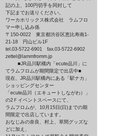
記の上、100円切手を同封して

下記までお送りください。
ワーカホリックス株式会社　ラムフロ
マー申し込み係

〒150-0022　東京都渋谷区恵比寿南1-
21-18　円山ビル1F

zettel@lammfromm.jp
	■JR品川駅構内「ecute品川」に
てラムフロムが期間限定で出店中■

現在、JR品川駅構内にある「駅ナカ」
ショッピングセンター

「ecute品川（エキュートしながわ）」
の2Ｆイベントスペースにて、

ラムフロムが、10月15日(日)までの期
間限定で出店しています。
おなじみの奈良、村上、草間グッズな
どに加え、
