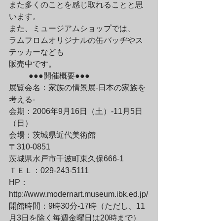
また多くのことを感じ取れることと思
います。
また、ミュージアムショップでは、

ラムフロムオリジナルの缶バッヂやス
テッカーなども

販売中です。
	●●●開催概要●●●
展覧会名：家族の情景展-日本の家族を
考える-
会期：2006年9月16日（土）-11月5日
（日）
会場：茨城県近代美術館

〒310-0851 

茨城県水戸市千波町東久保666-1
ＴＥＬ：029-243-5111
HP：
http://www.modernart.museum.ibk.ed.jp/
開館時間：9時30分-17時（ただし、11
月3日を除く毎週金曜日は20時まで）