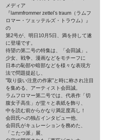
メディア

『lammfrommer zettel's traum（ラムフ
ロマー・ツェッテルズ・トラウム）』
の

第2号が、明日10月5日、満を持して遂
に登場です。
待望の第二号の特集は、「会田誠」。

少女、戦争、漫画などをモチーフに

日本の恥部や暗部などを様々な表現方
法で問題提起し、

”取り扱い注意の作家”と時に称され注目
を集める、アーティスト会田誠。

ラムフロマー第二号では、代表作「切
腹女子高生」が堂々と表紙を飾り、

中を読む前からかなり満足度高し！
会田氏への独占インタビュー他、

会田氏がキュレーションを務めた、
「こたつ派」展、
