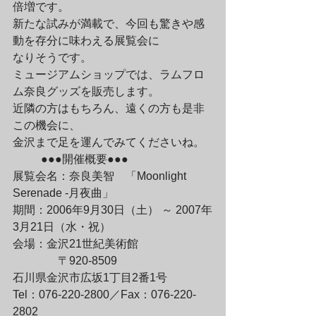
倍増です。
新たな試みが満載で、今回も驚きや感
動を存分に味わえる展覧会に

なりそうです。
ミュージアムショップでは、ラムフロ
ム奈良グッズを販売します。
近隣の方はもちろん、遠くの方も是非
この機会に、

金沢まで足を運んでみてくださいね。
	●●●開催概要●●●
展覧会名：奈良美智　「Moonlight 
Serenade -月夜曲」
期間：2006年9月30日（土） ～ 2007年
3月21日（水・祝）
会場：金沢21世紀美術館
　　　　〒920-8509

石川県金沢市広坂1丁目2番1号

Tel：076-220-2800／Fax：076-220-
2802
