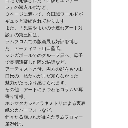
自宅で開催された「西荻ビエンナー
レ」の潜入ルポなど、

３ページに渡って、会田誠ワールドが
ギュッと凝縮されております。
また、「児島やよいの子連れアート対
談」の第三回は、

ラムフロムでの版画展も好評を博し
た、アーティスト山口藍氏。

シンガポールでのグループ展へ、母子
で長期遠征した際の秘話など、

アーティストと母、両方の顔をもつ山
口氏の、私たちがまだ知らなかった

魅力がたっぷり感じられます。
その他、アートにまつわるコラムや耳
寄り情報、

ホンマタカシ×アラキミドリによる裏表
紙のカバーフォトなど、

錚々たる顔ぶれが並んだラムフロマー
第2号は、
