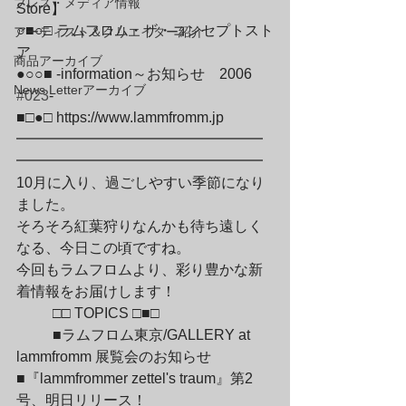
プレス・メディア情報
Store】

○■○□ ラムフロム・ザ・コンセプトスト
アーティスト＆クリエイター紹介
ア

商品アーカイブ
●○○■ -information～お知らせ　2006　
News Letterアーカイブ
#023
-

■□●□ 
https://www.lammfromm.jp
━━━━━━━━━━━━━━━━━
━━━━━━━━━━━━━━━━━
10月に入り、過ごしやすい季節になり
ました。

そろそろ紅葉狩りなんかも待ち遠しく
なる、今日この頃ですね。

今回もラムフロムより、彩り豊かな新
着情報をお届けします！
	□□ TOPICS □■□
	■ラムフロム東京/GALLERY at 
lammfromm 展覧会のお知らせ

■『lammfrommer zettel's traum』第2
号、明日リリース！
