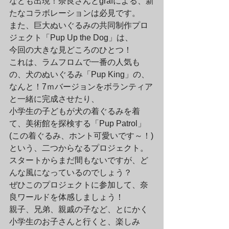
なども出現！奈良さんとgrafによる、新
たなコラボレーションは必見です。
また、巨大ぬいぐるみの共同制作プロ
ジェクト「Pup Up the Dog」は、

今回の大きな見どころのひとつ！
これは、ラムフロムで一番の人気も
の、犬のぬいぐるみ「Pup King」の、

なんと！7ｍバージョンをボランティア
と一緒に完成させたり、

小学生の子どもが犬の着ぐるみを着
て、美術館を探検する「Pup Patrol」

(この着ぐるみ、ホント可愛いです～！)
という、二つからなるプロジェクト。
スタートからまだ間もないですが、ど
んな風になっているのでしょう？

ぜひこのプロジェクトに参加して、奈
良ワールドを体感しましょう！

親子、兄弟、親戚の子など、とにかく
小学生のお子さんと行くと、楽しみ
