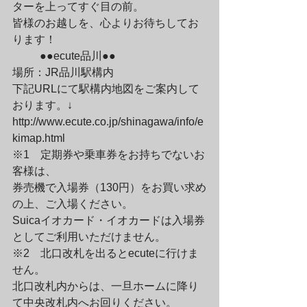
ターを上ってすぐ目の前。

皆様のお越しを、心よりお待ちしてお
ります！
	●●ecute品川●●
場所：JR品川駅構内
下記URLにて駅構内地図をご案内して
おります。↓

http://www.ecute.co.jp/shinagawa/info/e
kimap.html
※1　定期券や乗車券をお持ちでないお
客様は、

券売機で入場券（130円）をお買い求め
の上、ご入場ください。

Suicaイオカード・イオカードは入場券
としてご利用いただけません。
※2　北口改札を出るとecuteに行けま
せん。

北口改札内からは、一旦ホームに降り
て中央改札内へお回りください。