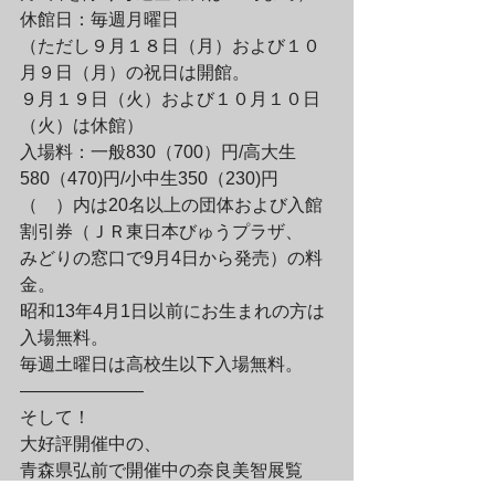
休館日：毎週月曜日　

（ただし９月１８日（月）および１０
月９日（月）の祝日は開館。

９月１９日（火）および１０月１０日
（火）は休館）
入場料：一般830（700）円/高大生
580（470)円/小中生350（230)円

（　）内は20名以上の団体および入館
割引券（ＪＲ東日本びゅうプラザ、

みどりの窓口で9月4日から発売）の料
金。

昭和13年4月1日以前にお生まれの方は
入場無料。

毎週土曜日は高校生以下入場無料。
———————
そして！

大好評開催中の、

青森県弘前で開催中の奈良美智展覧