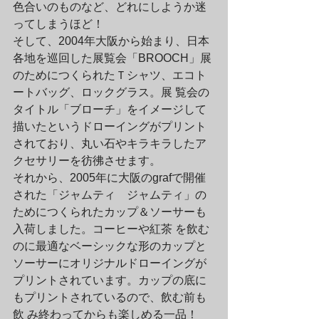
色合いのものなど、どれにしようか迷
ってしまうほど！
そして、2004年大阪から始まり、日本
各地を巡回した展覧会「BROOCH」展
のためにつくられたＴシャツ、エコト
ートバッグ、ロックグラス。展 覧会の
タイトル「ブローチ」をイメージして
描いたというドローイングがプリント
されており、丸い石やキラキラしたア
クセサリーを彷彿させます。
それから、2005年に大阪のgrafで開催
された「ジャムティ　ジャムティ」の
ためにつくられたカップ＆ソーサーも
入荷しました。コーヒーや紅茶 を飲む
のに最適なベーシックな形のカップと
ソーサーにオリジナルドローイングが
プリントされています。カップの底に
もプリントされているので、飲む前も
飲 み終わってからも楽しめる一品！