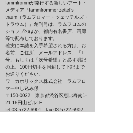
lammfrommが発行する新しいアート・
メディア『lammfrommer zettel's 
traum（ラムフロマー・ツェッテルズ・
トラウム）』創刊号は、ラムフロムの
ショップのほか、都内有名書店、画廊
等で配布しております。
確実に本誌を入手希望される方は、お
名前、ご住所、メールアドレス、「1
号」もしくは「次号希望」と必ず明記
の上、100円切手を同封して下記まで 
お送りください。
ワーカホリックス株式会社　ラムフロ
マー申し込み係

〒150-0022　東京都渋谷区恵比寿南1-
21-18円山ビル1F

tel.03-5722-6901　fax.03-5722-6902　

zettel@lammfromm.jp
	■リアルショップ営業時間のお知
らせ■
