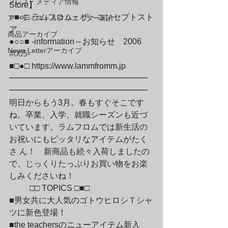
プレス・メディア情報
Store】

○■○□ ラムフロム・ザ・コンセプトスト
アーティスト＆クリエイター紹介
ア

商品アーカイブ
●○○■ -information～お知らせ　2006　
News Letterアーカイブ
#005
-

■□●□ 
https://www.lammfromm.jp
━━━━━━━━━━━━━━━━━
━━━━━━━━━━━━━━━━━
明日からもう3月。春もすぐそこです
ね。卒業、入学、就職シーズンも近づ
いています。ラムフロムでは新生活の
お祝いにもピッタリなアイテムがたく
さ ん！　新商品も続々入荷しましたの
で、じっくりたっぷりお買い物をお楽
しみくださいね！
	□□ TOPICS □■□
■男女共に大人気のゴトウヒロシＴシャ
ツに新色登場！

■the teachersのニューアイテム新入