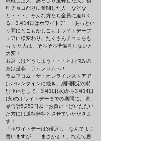
成就した人、あっさり玉砕した人、義
理チョコ配りに奮闘した人、などな 
ど・・・。そんな方たち全員に迫りく
る、3月14日はホワイトデー！あっとい
う間にどこもかしこもホワイトデーフ
ェアに様変わり。たくさんチョコをも
らっ た人は、そろそろ準備をしないと
大変！
お返しはどうしよう・・・とお悩みの
方は是非、ラムフロムへ！

ラムフロム・ザ・オンラインストアで
はバレンタインに続き、期間限定の特
別企画として、3月1日(水)から3月14日
(火)のホワイトデーまでの期間に、 商
品合計5,250円以上お買い上げいただい
た方には送料無料とさせていただきま
す！
「ホワイトデーは3倍返し」なんてよく
言いますが、「まさかぁ！」なんて思