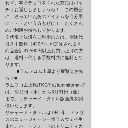
わず、本命チョコをくれた方にはバッ
チリお返ししましょうね！　この機会 
に、迷っていたあのアイテムを自分用
に・・・という方もぜひ！　たくさん
のご利用お待ちしております。
※代引き決済をご利用の方は、別途代
引き手数料（420円）が加算されます。

商品合計31,500円以上お買い上げの方
は、送料・代引き手数料共に無料とな
ります。
	■ラムフロム上原より展覧会お知
らせ■

ラムフロム上原/TKGY at lammfrommで
は、3月1日（水）から3月31日（金）
まで、リチャード・タトル版画展を開
催いたします。
リチャード・タトルは1941年、アメリ
カのニュージャージー州ラスウェイ生
まれ。ハートフォードのトリニティカ