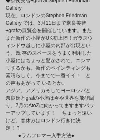
◆奈良美智+graf at Stephen Friedman 
Gallery 

現在、ロンドンのStephen Friedman 
Gallery では、3月11日まで奈良美智
+grafの展覧会を開催しています。また
また新作の小屋がUK初上陸！ガラスウ
ィンドウ越しに小屋の内部が出現とい
う、既 存のスペースをうまく利用した
小屋にはちょっと驚かされて、ニンマ
リするかも。新作のペインティングも
素晴らしく、今までで一番イイ！　と
の声もあがって いるとか。
アジア、アメリカそしてヨーロッパと
奈良氏とgrafの小屋は今や世界を飛び回
り、7月のAtoZに向かってますますパワ
ーアップしています！　 ちょっと遠い
けど、春休みはロンドン行きに決
定！？
	●ラムフロマー入手方法●
