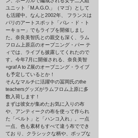
ン、ボーカルで編成される女子二人組
ユニット「M.A.G.O.」（マゴ）として
も活躍中。なんと2002年、 フランスは
パリのアートスポット「パレ・ド・ト
ーキョー」でもライブを開催しまし
た。奈良美智氏との親交も深く、ラム
フロム上原店のオープニング・パー テ
ィでは、ライブも披露してくれたので
す。今年7月に開催される、奈良美智
+graf A to Z展のオープニング・ライブ
も予定しているとか！
そんなマルチに活躍中の冨岡氏のthe 
teachersグッズがラムフロム上原に多
数入荷します！
まずは彼女が集めたお気に入りの布
や、アンティークの布を使って作られ
た「ベルト」と「ハンコ入れ」。一点
一点、色も素材もすべて違う布ででき
てお り、クラシックな柄や、ポップな