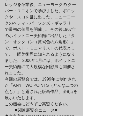
レッジを卒業後、ニューヨークの クー
パー・ユニオンで学びました。ポロッ
クやロスコを世に出した、ニューヨー
クのベティ・パーソンズ・ギャラリー
で最初の個展を開催し、その後1967年 
のホイットニー美術館に出品した「タ
ン・オクタゴン（黄褐色の八角形）」
で、ポスト・ミニマリストの代表とし
て、一躍美術界に知られるようになり
ました。 2006年1月には、ホイットニ
ー美術館にて大規模な回顧展も開催さ
れました。
今回の展覧会では、1999年に制作され
た「ANY TWO POINTS（どんな二つの
点も）」と題された版画作品、全8点を
展示いたします。
この機会にどうぞご高覧ください。
	■関連展覧会ニュース■
