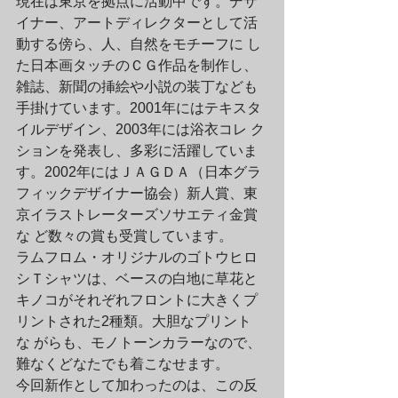
現在は東京を拠点に活動中です。デザ
イナー、アートディレクターとして活
動する傍ら、人、自然をモチーフに し
た日本画タッチのＣＧ作品を制作し、
雑誌、新聞の挿絵や小説の装丁なども
手掛けています。2001年にはテキスタ
イルデザイン、2003年には浴衣コレ ク
ションを発表し、多彩に活躍していま
す。2002年にはＪＡＧＤＡ（日本グラ
フィックデザイナー協会）新人賞、東
京イラストレーターズソサエティ金賞
な ど数々の賞も受賞しています。
ラムフロム・オリジナルのゴトウヒロ
シＴシャツは、ベースの白地に草花と
キノコがそれぞれフロントに大きくプ
リントされた2種類。大胆なプリント
な がらも、モノトーンカラーなので、
難なくどなたでも着こなせます。
今回新作として加わったのは、この反