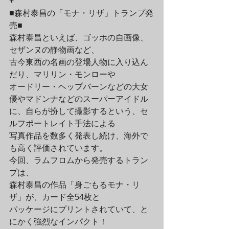
+
■森村泰昌の「モナ・リザ」トランプ発
売■

森村泰昌といえば、ゴッホの自画像、
セザンヌの静物画など、

古今東西の名画の登場人物に入り込ん
だり、マリリン・モンローや

オードリー・ヘップバーンなどの大女
優やマドンナなどのスーパーアイドル

に、自らが扮して撮影するという、セ
ルフポートレイト手法による

写真作品を数多く発表し続け、海外で
も高く評価されています。
今回、ラムフロムから発売するトラン
プは、

森村泰昌の作品「身ごもるモナ・リ
ザ」が、カード全54枚と

パッケージにプリントされていて、と
にかく強烈なインパクト！