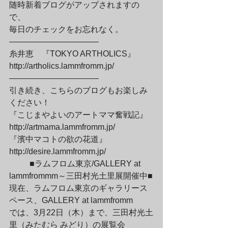
随時新着ブログがアップされますの
で、

毎日のチェックをお忘れなく。
———————————

糸井恵　『TOKYO ARTHOLICS』

http://artholics.lammfromm.jp/

———————————
引き続き、こちらのブログもお楽しみ
ください！

『こじまやよいのアートママ奮戦記』

http://artmama.lammfromm.jp/
『濱中マコトの欲の花道』

http://desire.lammfromm.jp/
	■ラムフロム東京/GALLERY at 
lammfrommm～三田村光土里展開催中■

現在、ラムフロム東京のギャラリース
ペース、GALLERY at lammfromm

では、3月22日（木）まで、三田村光土
里（みたむら みどり）の展覧会
