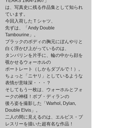
YEARS 1964-1967」

は、写真史に残る作品集として知られ
ています。
今回入荷したＴシャツ、

先ずは、「Andy Double 
Tambourine」。

ブラックのボディの胸元にぼんやりと
白く浮かび上がっているのは、

タンバリンを片手に、輪の中から顔を
覗かせるウォーホルの

ポートレート（しかもダブルで！）。

ちょっと「ニヤリ」としているような
表情が意味深・・・？
そしてもう一枚は、ウォーホルとフォ
ークの神様！ボブ・ディランの

後ろ姿を撮影した「Warhol, Dylan, 
Double Elvis」。

二人の間に見えるのは、エルビス・プ
レスリーを描いた超有名な作品！
