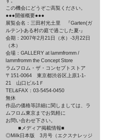
す。
この機会にどうぞご高覧ください。
●●●開催概要●●●
展覧会名：三田村光土里　『Garten(ガ
ルテン)-ある村の庭で過ごした夏-』

会期：2007年2月21日（水）-3月22日
（木）

会場：GALLERY at lammfromm / 
lammfromm the Concept Store
ラムフロム・ザ・コンセプトストア

〒151-0064　東京都渋谷区上原1-1-
21　山口ビル1Ｆ

TEL&FAX：03-5454-0450

無休
作品の価格等詳細に関しましては、ラ
ムフロム東京までお気軽に

お問い合わせ下さい。
	■メディア掲載情報■
◎Milk日本版　3月号（エクスナレッジ