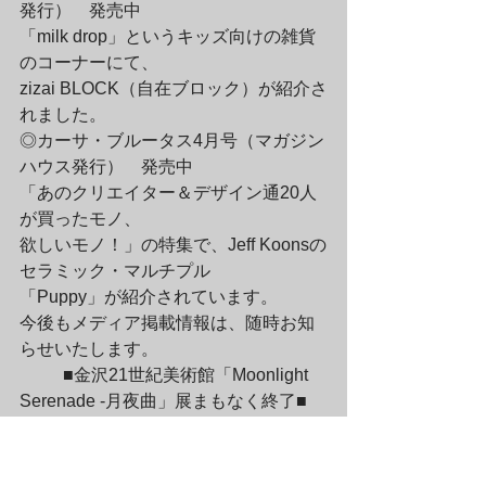
発行）　発売中

「milk drop」というキッズ向けの雑貨
のコーナーにて、

zizai BLOCK（自在ブロック）が紹介さ
れました。
◎カーサ・ブルータス4月号（マガジン
ハウス発行）　発売中

「あのクリエイター＆デザイン通20人
が買ったモノ、

欲しいモノ！」の特集で、Jeff Koonsの
セラミック・マルチプル

「Puppy」が紹介されています。
今後もメディア掲載情報は、随時お知
らせいたします。
	■金沢21世紀美術館「Moonlight 
Serenade -月夜曲」展まもなく終了■

現在、金沢21世紀美術館では、2007年
3月21日まで、

奈良美智展覧会「Moonlight Serenade -