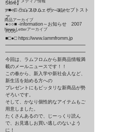
プレス・メディア情報
Store】

○■○□ ラムフロム・ザ・コンセプトスト
アーティスト＆クリエイター紹介
ア

商品アーカイブ
●○○■ -information～お知らせ　2007　
News Letterアーカイブ
#006
-

■□●□ 
https://www.lammfromm.jp
━━━━━━━━━━━━━━━━━
━━━━━━━━━━━━━━━━━
今回は、ラムフロムから新商品情報満
載のメールニュースです！！

この春から、新入学や新社会人など、
新生活を始める方への

プレゼントにもピッタリな新商品が勢
ぞろいです。

そして、かなり個性的なアイテムもご
用意しました。

たくさんあるので、じーっくり読ん
で、お見逃しお買い逃しのないよう
に！