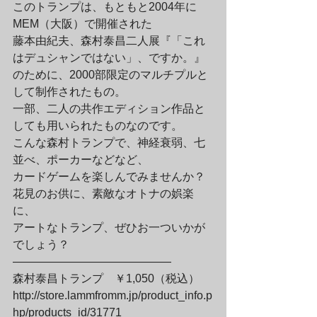
このトランプは、もともと2004年に
MEM（大阪）で開催された

藤本由紀夫、森村泰昌二人展『「これ
はデュシャンではない」、ですか。』

のために、2000部限定のマルチプルと
して制作されたもの。

一部、二人の共作エディション作品と
しても用いられたものなのです。
こんな森村トランプで、神経衰弱、七
並べ、ポーカーなどなど、

カードゲームを楽しんでみませんか？

花見のお供に、素敵なオトナの娯楽
に、

アートなトランプ、ぜひお一ついかが
でしょう？
——————————————

森村泰昌トランプ　￥1,050（税込）

http://store.lammfromm.jp/product_info.p
hp/products_id/31771