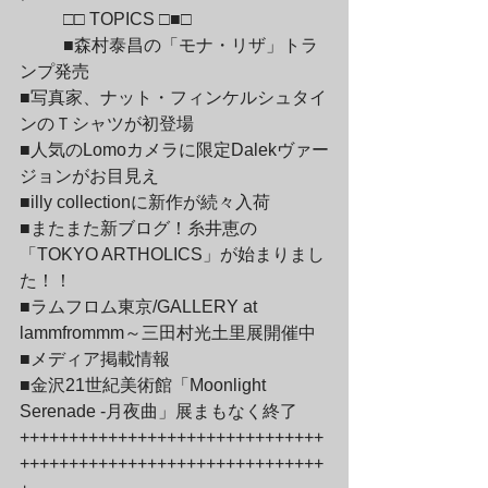
	□□ TOPICS □■□
	■森村泰昌の「モナ・リザ」トラ
ンプ発売

■写真家、ナット・フィンケルシュタイ
ンのＴシャツが初登場

■人気のLomoカメラに限定Dalekヴァー
ジョンがお目見え

■illy collectionに新作が続々入荷

■またまた新ブログ！糸井恵の
「TOKYO ARTHOLICS」が始まりまし
た！！

■ラムフロム東京/GALLERY at 
lammfrommm～三田村光土里展開催中

■メディア掲載情報

■金沢21世紀美術館「Moonlight 
Serenade -月夜曲」展まもなく終了
+++++++++++++++++++++++++++++++
+++++++++++++++++++++++++++++++