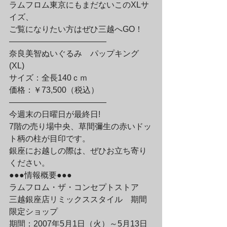
ラムフロム東京にもまだないこのXLサ
イズ、

ご覧になりたい方はぜひ三越へGO！

————————————

奈良美智ぬいぐるみ　パップキング
(XL)

サイズ：全長140ｃｍ
価格：￥73,500（税込）

————————————
今週末の日曜日が最終日!

7階の売り場中央、草間彌生の赤いドッ
ト柄の柱が目印です。

銀座にお越しの際は、ぜひお立ち寄り
ください。
●●●情報概要●●●

ラムフロム・ザ・コンセプトストア　

三越銀座店リミックススタイル　期間
限定ショップ
期間：2007年5月1日（火）～5月13日