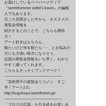
お届けしているペーパーメディア

『lammfrommer zettel's traum』の編集
人でもあります。
日ごろ見聞きした中から、オススメの
展覧会情報を

紹介するとのことで、こちらも期待
大！

アート好きはもちろん、

観たいけど何を観たら･･･、とお悩みの
方にも力強い味方になりそう。
話題の展覧会情報をいち早く、わかり
やすく綴ってくれます。

こちらもさっそくブックマーク！
———————————————-

『宮村周子の展覧会リコメン　すご
早！アート2.0』

http://sugohaya.lammfromm.jp/

———————————————-
「ブログの広場」も引き続きお楽しみ