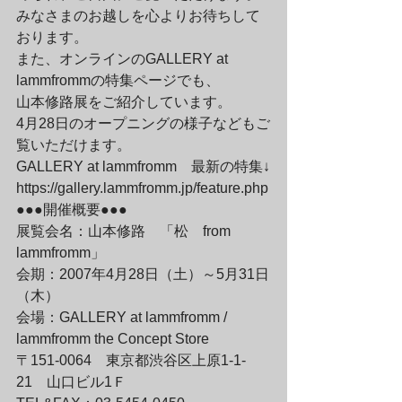
みなさまのお越しを心よりお待ちして
おります。
また、オンラインのGALLERY at 
lammfrommの特集ページでも、

山本修路展をご紹介しています。

4月28日のオープニングの様子などもご
覧いただけます。
GALLERY at lammfromm　最新の特集↓

https://gallery.lammfromm.jp/feature.php
●●●開催概要●●●
展覧会名：山本修路　「松　from　
lammfromm」

会期：2007年4月28日（土）～5月31日
（木）

会場：GALLERY at lammfromm / 
lammfromm the Concept Store

〒151-0064　東京都渋谷区上原1-1-
21　山口ビル1Ｆ
