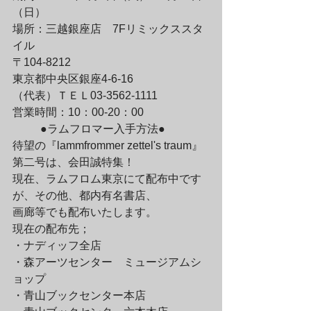
（日）
場所：三越銀座店　7Fリミックススタ
イル

〒104-8212

東京都中央区銀座4-6-16

（代表）ＴＥＬ03-3562-1111
営業時間：10：00-20：00
	●ラムフロマー入手方法●

待望の『lammfrommer zettel's traum』
第二号は、会田誠特集！
現在、ラムフロム東京にて配布中です
が、その他、都内有名書店、

画廊等でも配布いたします。
現在の配布先；

・ナディッフ全店

・森アーツセンター　ミュージアムシ
ョップ

・青山ブックセンター本店
