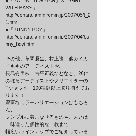
●「BOY WITH GUTAR」＆「GIRL 
WITH BASS」

http://uehara.lammfromm.jp/2007/05/t_2
1.html
●「BUNNY BOY」

http://uehara.lammfromm.jp/2007/04/bu
nny_boyt.html

———————————————-
その他、草間彌生、村上隆、他カイカ
イキキのアーティストや、

長島有里枝、古平正義などなど、20に
のぼるアーティストやクリエイターの

Tシャツを、100種類以上取り揃えてお
ります！

豊富なカラーバリエーションはもちろ
ん、

シンプルに着こなせるものや、人とは
一味違った個性的な一枚まで、

幅広いラインナップでご紹介していま