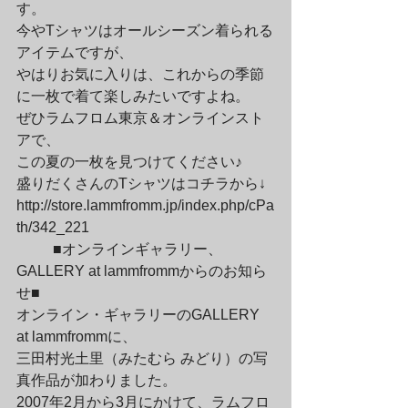
す。
今やTシャツはオールシーズン着られる
アイテムですが、

やはりお気に入りは、これからの季節
に一枚で着て楽しみたいですよね。
ぜひラムフロム東京＆オンラインスト
アで、

この夏の一枚を見つけてください♪
盛りだくさんのTシャツはコチラから↓

http://store.lammfromm.jp/index.php/cPa
th/342_221
	■オンラインギャラリー、
GALLERY at lammfrommからのお知ら
せ■

オンライン・ギャラリーのGALLERY 
at lammfrommに、

三田村光土里（みたむら みどり）の写
真作品が加わりました。
2007年2月から3月にかけて、ラムフロ