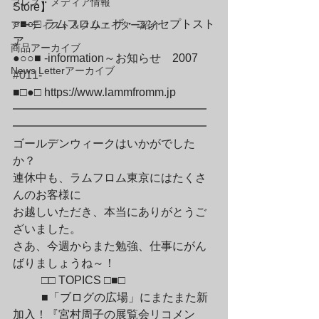
プレス・メディア情報
Store】

○■○□ ラムフロム・ザ・コンセプトスト
アーティスト＆クリエイター紹介
ア

商品アーカイブ
●○○■ -information～お知らせ　2007　
News Letterアーカイブ
#011
-

■□●□ 
https://www.lammfromm.jp
━━━━━━━━━━━━━━━━━
━━━━━━━━━━━━━━━━━
ゴールデンウィークはいかがでした
か？

連休中も、ラムフロム東京にはたくさ
んのお客様に

お越しいただき、本当にありがとうご
ざいました。

さあ、今週からまた勉強、仕事にがん
ばりましょうね～！
	□□ TOPICS □■□
	■「ブログの広場」にまたまた新
加入！『宮村周子の展覧会リコメン　