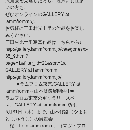
展覧会を見逃した方も、遠方にお住ま
いの方も、

ぜひオンラインのGALLERY at 
lammfrommで、

お気軽に三田村光土里の作品をお楽し
みください。
三田村光土里写真作品はこちらから↓

http://gallery.lammfromm.jp/categories/c-
35_9.html?
page=1&filter_id=21&sort=1a
GALLERY at lammfromm

http://gallery.lammfromm.jp/
	■ラムフロム東京/GALLERY at 
lammfromm～山本修路展開催中■

ラムフロム東京のギャラリースペー
ス、GALLERY at lammfrommでは、

5月31日（木）まで、山本修路（やまも
と しゅうじ）の展覧会

「松　from lammfromm」（マツ・フロ