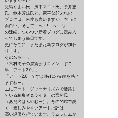
いますか～!？

児島やよい氏、濱中マコト氏、糸井恵
氏、鈴木芳雄氏と、豪華な顔ぶれの

ブログは、何度も言いますが、本当に
面白い。そして「へ～!、へ～!!」

の連続。ついつい新着ブログに読み入
ってしまう毎日です。
更にそこに、またまた新ブログが加わ
ります。

その名も･･･、

『宮村周子の展覧会リコメン　すご
早！アート2.0』。

「アート2.0」ですよ!時代の先端を感じ
ますねー。
主にアート・ジャーナリズムで活躍し
ている編集者＆ライターの宮村氏

（あだ名はみやむー）。その的確で鋭
く、親しみやすいアート批評は

高い評価を得ています。ラムフロムが