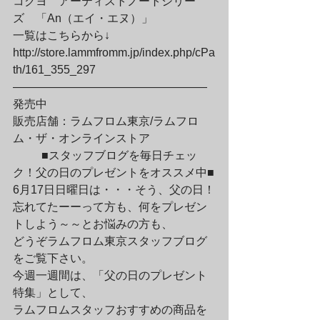
コクヨ　アーティストノートシリー
ズ　「An（エイ・エヌ）」

一覧はこちらから↓

http://store.lammfromm.jp/index.php/cPa
th/161_355_297

—————————————————

発売中

販売店舗：ラムフロム東京/ラムフロ
ム・ザ・オンラインストア
	■スタッフブログを毎日チェッ
ク！父の日のプレゼントをオススメ中■

6月17日日曜日は・・・そう、父の日！

忘れてたーーって方も、何をプレゼン
トしよう～～とお悩みの方も、

どうぞラムフロム東京スタッフブログ
をご覧下さい。

今週一週間は、「父の日のプレゼント
特集」として、

ラムフロムスタッフおすすめの商品を