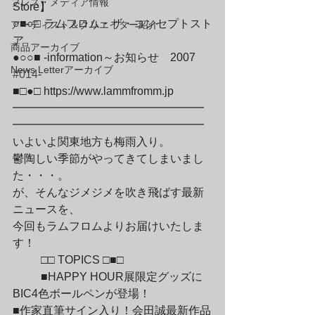
プレス・メディア情報
Store】

○■○□ ラムフロム・ザ・コンセプトスト
アーティスト＆クリエイター紹介
ア

商品アーカイブ
●○○■ -information～お知らせ　2007　
News Letterアーカイブ
#014
-

■□●□ 
https://www.lammfromm.jp
━━━━━━━━━━━━━━━━━
━━━━━━━━━━━━━━━━━
いよいよ関東地方も梅雨入り。

鬱陶しい季節がやってきてしまいまし
た・・・。

が、そんなジメジメを吹き飛ばす最新
ニュースを、

今回もラムフロムよりお届けいたしま
す！
	□□ TOPICS □■□
	■HAPPY HOUR展限定グッズに
BIC4色ボールペンが登場！

■作家直筆サイン入り！会田誠最新作品