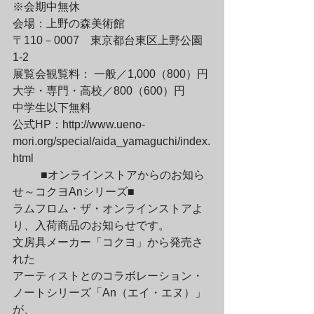
※会期中無休
会場：上野の森美術館　

〒110－0007　東京都台東区上野公園
1-2
展覧会観覧料： 一般／1,000（800）円

大学・専門・高校／800（600）円

中学生以下無料
公式HP：
http://www.ueno-
mori.org/special/aida_yamaguchi/index.
html
	■オンラインストアからのお知ら
せ～コクヨAnシリーズ■

ラムフロム・ザ・オンラインストアよ
り、入荷商品のお知らせです。
文房具メーカー「コクヨ」から発売さ
れた

アーティストとのコラボレーション・
ノートシリーズ「An（エイ・エヌ）」
が、
