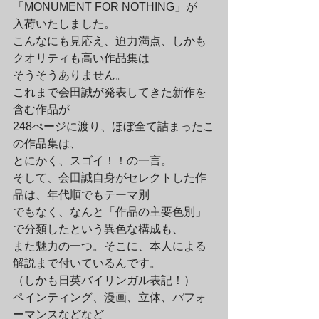
「MONUMENT FOR NOTHING」が

入荷いたしました。
こんなにも見応え、迫力満点、しかも
クオリティも高い作品集は

そうそうありません。

これまで会田誠が発表してきた新作を
含む作品が

248ぺージに渡り、ほぼ全て詰まったこ
の作品集は、

とにかく、スゴイ！！の一言。
そして、会田誠自身がセレクトした作
品は、年代順でもテーマ別

でもなく、なんと「作品の主要色別」
で分類したという異色な構成も、

また魅力の一つ。そこに、本人による
解説まで付いているんです。

（しかも日英バイリンガル表記！）

ペインティング、漫画、立体、パフォ
ーマンスなどなど
