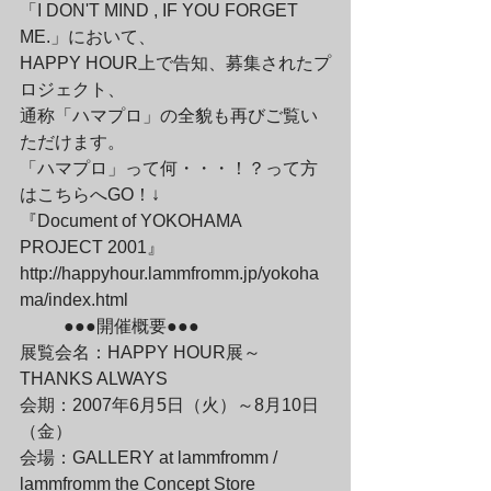
「I DON'T MIND , IF YOU FORGET 
ME.」において、

HAPPY HOUR上で告知、募集されたプ
ロジェクト、

通称「ハマプロ」の全貌も再びご覧い
ただけます。
「ハマプロ」って何・・・！？って方
はこちらへGO！↓

『Document of YOKOHAMA 
PROJECT 2001』

http://happyhour.lammfromm.jp/yokoha
ma/index.html
	●●●開催概要●●●

展覧会名：HAPPY HOUR展～
THANKS ALWAYS

会期：2007年6月5日（火）～8月10日
（金）

会場：GALLERY at lammfromm / 
lammfromm the Concept Store
