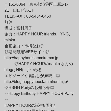
〒151-0064　東京都渋谷区上原1-1-
21　山口ビル1Ｆ

TEL&FAX：03-5454-0450

無休
構成：宮村周子

協力：HAPPY HOUR friends、YNG、
m!nka

企画協力：市橋なお子　
◎期間限定WEBサイト◎

http://happyhour.lammfromm.jp
	◎HAPPY HOURのnaoko.さんの
blogはHHにまつわる

エピソードや裏話しが満載！◎

http://blog.happyhour.lammfromm.jp/
◎HBHH Partyのお知らせ◎

～Happy Birthday HAPPY HOUR Party
～

HAPPY HOURの誕生8周年と
