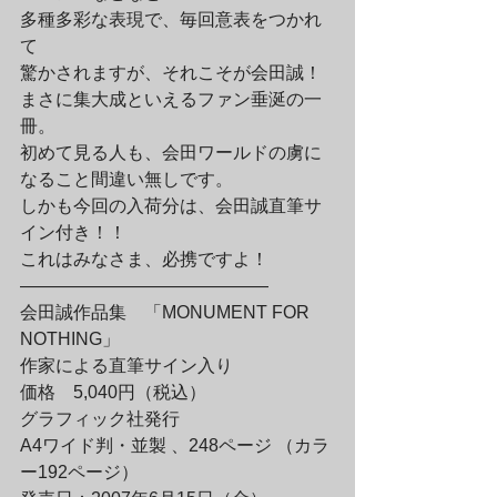
多種多彩な表現で、毎回意表をつかれ
て

驚かされますが、それこそが会田誠！
まさに集大成といえるファン垂涎の一
冊。

初めて見る人も、会田ワールドの虜に
なること間違い無しです。

しかも今回の入荷分は、会田誠直筆サ
イン付き！！

これはみなさま、必携ですよ！
——————————————

会田誠作品集　「MONUMENT FOR 
NOTHING」

作家による直筆サイン入り

価格　5,040円（税込）

グラフィック社発行

A4ワイド判・並製 、248ページ （カラ
ー192ページ）