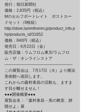
発行：朝日新聞社

価格：2,835円（税込）
Mのセルフポートレイト　ポストカー
ドセット（8枚組）

http://store.lammfromm.jp/product_info.p
hp/products_id/31852

価格：840円（税込）
発売日：6月22日（金）

販売店舗：ラムフロム東京/ラムフロ
ム・ザ・オンラインストア

—————————————————
この展覧会は、7月17日（火）より横浜
美術館へ巡回します。

これからの森村泰昌の活動も、ますま
す目が離せません！
●●●開催概要●●●

展覧会名：「森村泰昌－美の教室、静
聴せよ」展