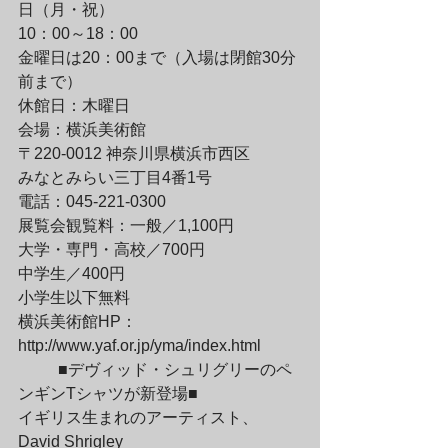
日（月・祝） 

10：00～18：00

金曜日は20：00まで（入場は閉館30分
前まで）

休館日：木曜日

会場：横浜美術館　

〒220-0012 神奈川県横浜市西区

みなとみらい三丁目4番1号

電話：045-221-0300

展覧会観覧料：一般／1,100円

大学・専門・高校／700円

中学生／400円

小学生以下無料
横浜美術館HP：
http://www.yaf.or.jp/yma/index.html
	■デヴィッド・シュリグリーのペ
ンギンTシャツが新登場■

イギリス生まれのアーティスト、
David Shrigley
