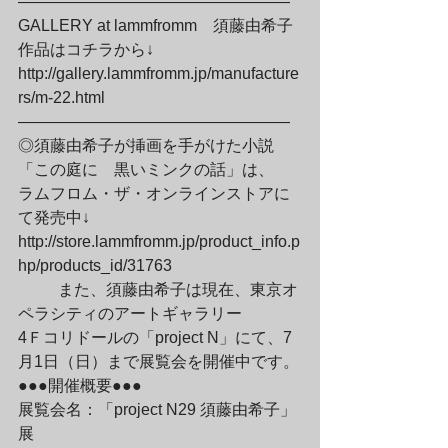
—————————————————

GALLERY at lammfromm　須藤由希子
作品はコチラから↓

http://gallery.lammfromm.jp/manufacture
rs/m-22.html

—————————————————
◎須藤由希子が挿画を手がけた小説
「この庭に　黒いミンクの話」は、

ラムフロム・ザ・オンラインストアに
て発売中↓

http://store.lammfromm.jp/product_info.p
hp/products_id/31763
	また、須藤由希子は現在、東京オ
ペラシティのアートギャラリー

4Ｆコリドールの「project N」にて、7
月1日（日）まで展覧会を開催中です。
●●●開催概要●●●
展覧会名：「project N29 須藤由希子」
展
