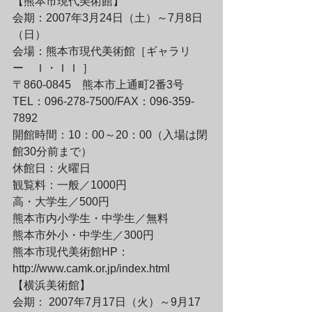
【熊本市現代美術館】

会期：2007年3月24日（土）～7月8日
（日）

会場：熊本市現代美術館［ギャラリ
ー　Ｉ・ＩＩ ］ 

〒860-0845　熊本市上通町2番3号

TEL：096-278-7500/FAX：096-359-
7892

開館時間：10：00～20：00（入場は閉
館30分前まで）

休館日：火曜日 

観覧料：一般／1000円　

高・大学生／500円

熊本市内小学生・中学生／無料

熊本市外小・中学生／300円
熊本市現代美術館HP：
http://www.camk.or.jp/index.html
【横浜美術館】

会期： 2007年7月17日（火）～9月17