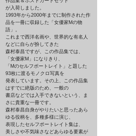
作品集＆ポストカードセット

が入荷しました。
1993年から2000年までに制作された作
品を一冊に収録した「女優家Mの物
語」。

これまで西洋名画や、世界的な有名人
などに自らが扮してきた

森村泰昌ですが、この作品集では、
「女優家M」になりきり、

「Mのセルフポートレイト」と題した
93枚に渡るモノクロ写真を

発表しています。その上、この作品集
はすでに絶版のため、一般の

書店などでは入手できないという、ま
さに貴重な一冊です。
森村泰昌自身がやりたいと思ったあら
ゆる役柄を、多種多様に演じ、

表現したセルフポートレイト集は、

美しさや不気味さなどあらゆる要素が