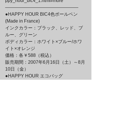
ppy_hour_bic4_1.html#more
————————————————

●HAPPY HOUR BIC4色ボールペン
(Made in France)

インクカラー：ブラック、レッド、ブ
ルー、グリーン

ボディカラー：ホワイト×ブルー/ホワ
イト×オレンジ
価格：各￥588（税込）

販売期間：2007年6月16日（土）～8月
10日（金）
●HAPPY HOUR エコバッグ

サイズ：36×35.5　マチ10ｃｍ

プリント色：ブラウン/ピンク/オリーブ/
ゴールド

価格：各525円（税込）
●HAPPY HOUR　タンクトップ

サイズ：レディスS/レディスM/レディ
スL
