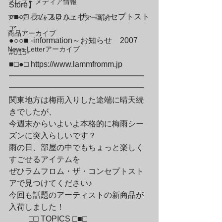
プレス・メディア情報
Store】

○■○□ ラムフロム・ザ・コンセプトスト
アーティスト＆クリエイター紹介
ア

商品アーカイブ
●○○■ -information～お知らせ　2007　
News Letterアーカイブ
#015
-

■□●□ 
https://www.lammfromm.jp
━━━━━━━━━━━━━━━━━
━━━━━━━━━━━━━━━━━
関東地方は梅雨入りした途端に晴天続
きでしたが、

今週末からいよいよ本格的に梅雨シー
ズンに突入らしいです？

雨の日、部屋の中でもちょっと楽しく
すごせるアイテムを

ぜひラムフロム・ザ・コンセプトスト
アで見つけてください♪

今回も話題のアーティストの新商品が
入荷しました！
	□□ TOPICS □■□