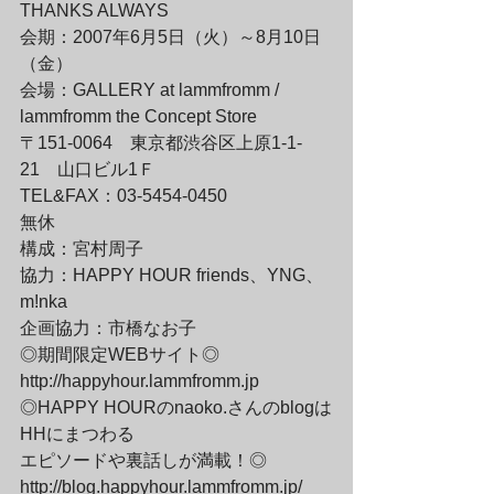
THANKS ALWAYS

会期：2007年6月5日（火）～8月10日
（金）

会場：GALLERY at lammfromm / 
lammfromm the Concept Store

〒151-0064　東京都渋谷区上原1-1-
21　山口ビル1Ｆ

TEL&FAX：03-5454-0450

無休
構成：宮村周子

協力：HAPPY HOUR friends、YNG、
m!nka

企画協力：市橋なお子　
◎期間限定WEBサイト◎

http://happyhour.lammfromm.jp
◎HAPPY HOURのnaoko.さんのblogは
HHにまつわる

エピソードや裏話しが満載！◎

http://blog.happyhour.lammfromm.jp/