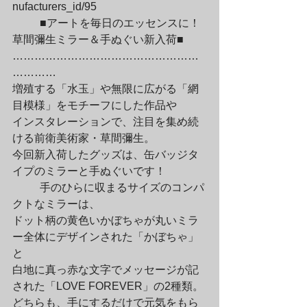
nufacturers_id/95
	■アートを毎日のエッセンスに！
草間彌生ミラー＆手ぬぐい新入荷■

……………………………………………
…………

増殖する「水玉」や無限に広がる「網
目模様」をモチーフにした作品や

インスタレーションで、注目を集め続
ける前衛美術家・草間彌生。

今回新入荷したグッズは、缶バッジタ
イプのミラーと手ぬぐいです！
	手のひらに収まるサイズのコンパ
クトなミラーは、

ドット柄の黄色いかぼちゃが丸いミラ
ー全体にデザインされた「かぼちゃ」
と

白地に真っ赤な文字でメッセージが記
された「LOVE FOREVER」の2種類。

どちらも、手にするだけで元気をもら