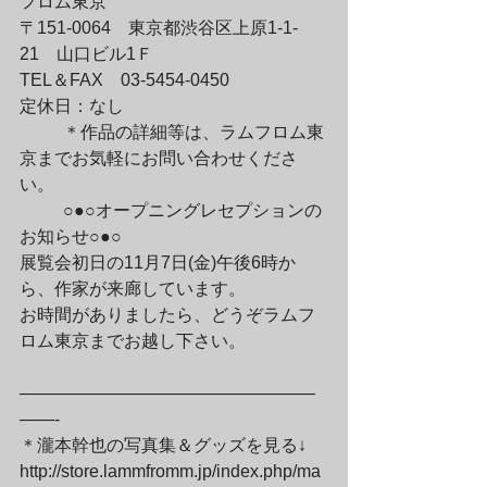
フロム東京

〒151-0064　東京都渋谷区上原1-1-
21　山口ビル1Ｆ

TEL＆FAX　03-5454-0450

定休日：なし
	＊作品の詳細等は、ラムフロム東
京までお気軽にお問い合わせくださ
い。
	○●○オープニングレセプションの
お知らせ○●○

展覧会初日の11月7日(金)午後6時か
ら、作家が来廊しています。

お時間がありましたら、どうぞラムフ
ロム東京までお越し下さい。
—————————————————
——-

＊瀧本幹也の写真集＆グッズを見る↓

http://store.lammfromm.jp/index.php/ma