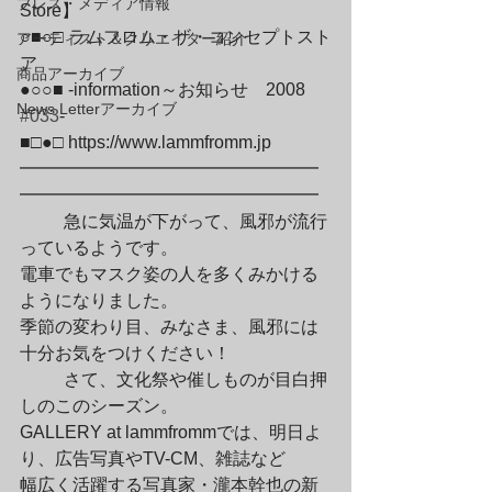
プレス・メディア情報
Store】

○■○□ ラムフロム・ザ・コンセプトスト
アーティスト＆クリエイター紹介
ア

商品アーカイブ
●○○■ -information～お知らせ　2008　
News Letterアーカイブ
#033
-

■□●□ https://www.lammfromm.jp

━━━━━━━━━━━━━━━━━
━━━━━━━━━━━━━━━━━
	急に気温が下がって、風邪が流行
っているようです。

電車でもマスク姿の人を多くみかける
ようになりました。

季節の変わり目、みなさま、風邪には
十分お気をつけください！
	さて、文化祭や催しものが目白押
しのこのシーズン。

GALLERY at lammfrommでは、明日よ
り、広告写真やTV-CM、雑誌など

幅広く活躍する写真家・瀧本幹也の新