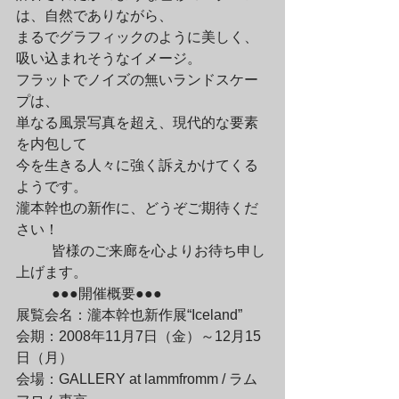
は、自然でありながら、

まるでグラフィックのように美しく、
吸い込まれそうなイメージ。

フラットでノイズの無いランドスケー
プは、

単なる風景写真を超え、現代的な要素
を内包して

今を生きる人々に強く訴えかけてくる
ようです。

瀧本幹也の新作に、どうぞご期待くだ
さい！
	皆様のご来廊を心よりお待ち申し
上げます。
	●●●開催概要●●●

展覧会名：瀧本幹也新作展“Iceland”

会期：2008年11月7日（金）～12月15
日（月）

会場：GALLERY at lammfromm / ラム