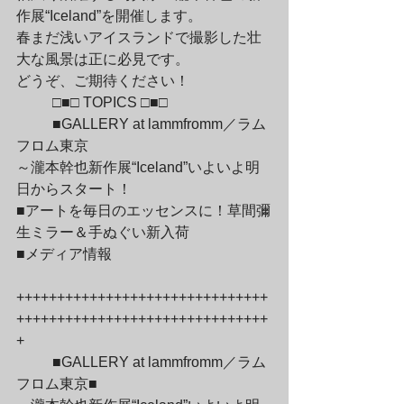
作展“Iceland”を開催します。

春まだ浅いアイスランドで撮影した壮
大な風景は正に必見です。

どうぞ、ご期待ください！
	□■□ TOPICS □■□
	■GALLERY at lammfromm／ラム
フロム東京

～瀧本幹也新作展“Iceland”いよいよ明
日からスタート！

■アートを毎日のエッセンスに！草間彌
生ミラー＆手ぬぐい新入荷

■メディア情報
+++++++++++++++++++++++++++++++
+++++++++++++++++++++++++++++++
+
	■GALLERY at lammfromm／ラム
フロム東京■
