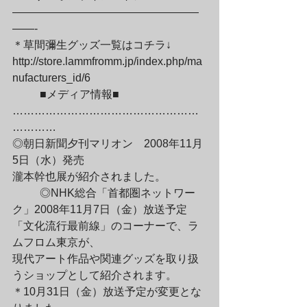
—————————————————
——-

＊草間彌生グッズ一覧はコチラ↓

http://store.lammfromm.jp/index.php/ma
nufacturers_id/6
	■メディア情報■

……………………………………………
…………

◎朝日新聞夕刊マリオン　2008年11月
5日（水）発売

瀧本幹也展が紹介されました。
	◎NHK総合「首都圏ネットワー
ク」2008年11月7日（金）放送予定

「文化流行最前線」のコーナーで、ラ
ムフロム東京が、

現代アート作品や関連グッズを取り扱
うショップとして紹介されます。

＊10月31日（金）放送予定が変更とな