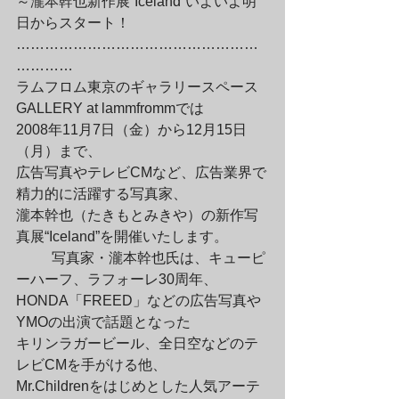
～瀧本幹也新作展“Iceland”いよいよ明
日からスタート！

……………………………………………
…………

ラムフロム東京のギャラリースペース
GALLERY at lammfrommでは

2008年11月7日（金）から12月15日
（月）まで、

広告写真やテレビCMなど、広告業界で
精力的に活躍する写真家、

瀧本幹也（たきもとみきや）の新作写
真展“Iceland”を開催いたします。
	写真家・瀧本幹也氏は、キューピ
ーハーフ、ラフォーレ30周年、

HONDA「FREED」などの広告写真や
YMOの出演で話題となった

キリンラガービール、全日空などのテ
レビCMを手がける他、

Mr.Childrenをはじめとした人気アーテ