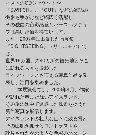
ィストのCDジャケットや

『SWITCH』、『CUT』などの雑誌の
撮影も手がけなど幅広く活躍し、

その独自の色彩感覚とパースペクティ
ブは高い評価を得ています。

また、2007年に出版した写真集
『SIGHTSEEING』（リトルモア）で
は、

世界16カ国、約40カ所の観光地とそこ
に訪れる人々を撮影した

ライフワークとも言える写真作品を発
表し、注目を集めました。
	本展覧会では、2008年4月、作家
が訪れた春まだ浅いアイスランド、

その旅の途中で遭遇した風景を捉えた
新作写真を展示します。

アイスランドの壮大な山々に残る雪と
その山肌が見せるコントラストや、

計算されたかのような色彩のパターン