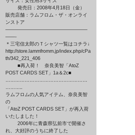
サイズ：女性用Sサイズ
	発売日：2008年4月18日（金）

販売店舗：ラムフロム・ザ・オンライ
ンストア

—————————————————
——-

＊三宅信太郎のＴシャツ一覧はコチラ↓

http://store.lammfromm.jp/index.php/cPa
th/342_221_406
	■再入荷！　奈良美智「AtoZ 
POST CARDS SET」1a＆2c■

……………………………………………
………..

ラムフロムの人気アイテム、奈良美智
の

「AtoZ POST CARDS SET」が再入荷
いたしました！
	2006年に青森県弘前市で開催さ
れ、大好評のうちに終了した
