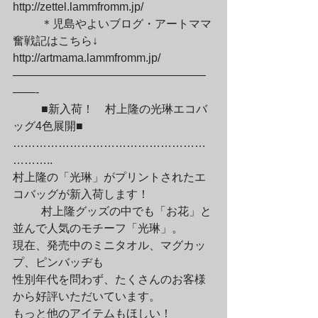
http://zettel.lammfromm.jp/
	＊児島やよいブログ・アートママ
奮戦記はこちら↓

http://artmama.lammfromm.jp/

—————————————————
——-
	■新入荷！　村上隆の光琳エコバ
ッグ4色展開■

……………………………………………
………..

村上隆の「光琳」がプリントされたエ
コバッグが新入荷します！
	村上隆グッズの中でも「お花」と
並んで人気のモチーフ「光琳」。

現在、発売中のミニタオル、マグカッ
プ、ピンバッヂも

性別年代を問わず、たくさんのお客様
から好評いただいています。

もっと他のアイテムもほしい！
