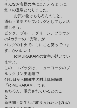
そんなお客様の声にこたえるように、
堂々の登場となりました。
	お買い物はもちろんのこと、

通勤・通学のサブバッグとしても大活
躍しそう。

ピンク、ブルー、グリーン、ブラウン
の4カラーの「光琳」が

バッグの中央でにこにこと笑っていま
す。かわいい！
	(c)MURAKAMIの文字が効いてい
ますよ。

このエコバッグは、ニューヨークのブ
ルックリン美術館で

4月5日から開催中の村上隆回顧展
「(c)MURAKAMI」でも

もちろん、販売されているとのこ
と！！

新学期・新生活に取り入れたいお勧め