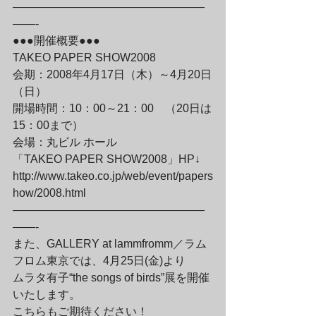
—————————————————
——-

●●●開催概要●●●

TAKEO PAPER SHOW2008

会期：2008年4月17日（木）～4月20日
（日）

開場時間：10：00～21：00　（20日は
15：00まで）

会場：丸ビル ホール

「TAKEO PAPER SHOW2008」HP↓

http://www.takeo.co.jp/web/event/papers
how/2008.html

—————————————————
——-

また、GALLERY at lammfromm／ラム
フロム東京では、4月25日(金)より

ムラタ有子“the songs of birds”展を開催
いたします。

こちらもご期待ください！