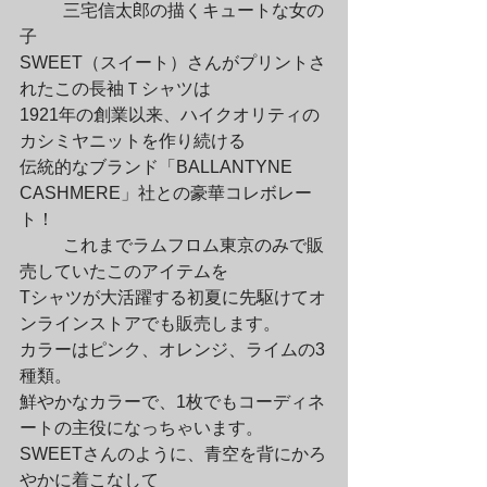
	三宅信太郎の描くキュートな女の
子

SWEET（スイート）さんがプリントさ
れたこの長袖Ｔシャツは

1921年の創業以来、ハイクオリティの
カシミヤニットを作り続ける

伝統的なブランド「BALLANTYNE 
CASHMERE」社との豪華コレボレー
ト！
	これまでラムフロム東京のみで販
売していたこのアイテムを

Tシャツが大活躍する初夏に先駆けてオ
ンラインストアでも販売します。

カラーはピンク、オレンジ、ライムの3
種類。

鮮やかなカラーで、1枚でもコーディネ
ートの主役になっちゃいます。

SWEETさんのように、青空を背にかろ
やかに着こなして
