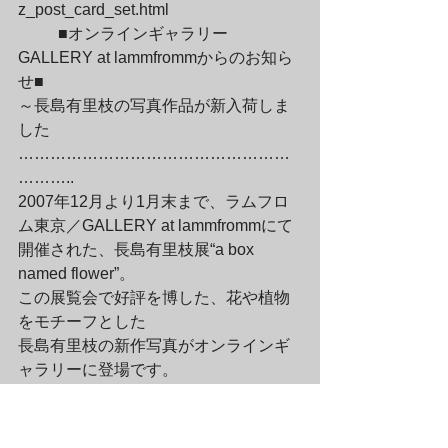
z_post_card_set.html
	■オンラインギャラリー
GALLERY at lammfrommからのお知ら
せ■

～長島有里枝の写真作品が新入荷しま
した

……………………………………………
………..

2007年12月より1月末まで、ラムフロ
ム東京／GALLERY at lammfrommにて

開催された、長島有里枝展“a box 
named flower”。

この展覧会で好評を博した、花や植物
をモチーフとした

長島有里枝の新作写真がオンラインギ
ャラリーに登場です。
	今も古い城郭や教会が昔のまま残
るスイスのヌシャテル湖の畔、

エスタヴェイエ・ル・ラックという村