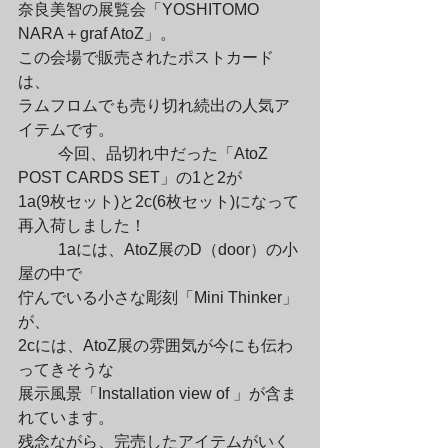
奈良美智の展覧会「YOSHITOMO 
NARA＋graf AtoZ」。

この会場で販売されたポストカード
は、

ラムフロムでも売り切れ続出の人気ア
イテムです。
	今回、品切れ中だった「AtoZ 
POST CARDS SET」の1と2が

1a(9枚セット)と2c(6枚セット)になって
再入荷しました！
	1aには、AtoZ展のD（door）の小
屋の中で

佇んでいる小さな彫刻「Mini Thinker」
が、

2cには、AtoZ展の雰囲気が今にも伝わ
ってきそうな

展示風景「Installation view of 」が含ま
れています。 

残念ながら、完売したアイテムがいく