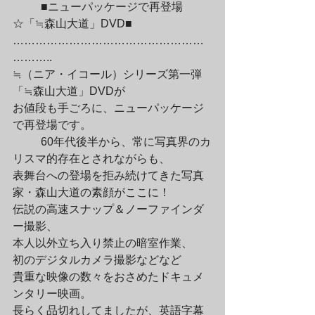
	■ニューパッケージで再登場
☆「≒森山大道」DVD■

……………………………………………
………..

≒（ニア・イコール）シリーズ第一弾
「≒森山大道」DVDが

お値段も手ごろに、ニューパッケージ
で再登場です。
	60年代後半から、常に写真界のカ
リスマ的存在とされながらも、

表舞台への登場を拒み続けてきた写真
家・森山大道の素顔がここに！

伝説の高速スナップ＆ノーファインダ
ー撮影、

本人以外立ち入り禁止の暗室作業、

初のデジタルカメラ撮影などなど

貴重な映像の数々をおさめたドキュメ
ンタリー映画。

長らく品切れしてましたが、英語字幕