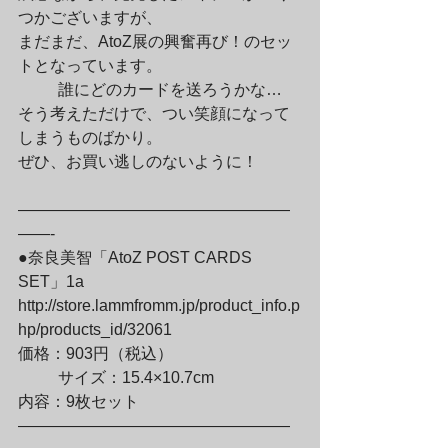
つかございますが、

まだまだ、AtoZ展の興奮再び！のセッ
トとなっています。
	誰にどのカードを送ろうかな…

そう考えただけで、つい笑顔になって
しまうものばかり。

ぜひ、お買い逃しのないように！
—————————————————
——-

●奈良美智「AtoZ POST CARDS 
SET」1a

http://store.lammfromm.jp/product_info.p
hp/products_id/32061

価格：903円（税込）
	サイズ：15.4×10.7cm

内容：9枚セット 

—————————————————