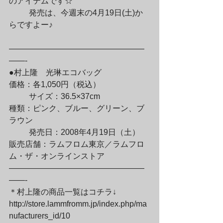
のアイテムです☆
	発売は、今週末の4月19日(土)か
らですよー♪
—————————————————
——-

●村上隆　光琳エコバッグ

価格：各1,050円（税込）
	サイズ：36.5×37cm

種類：ピンク、ブルー、グリーン、ブ
ラウン
	発売日：2008年4月19日（土）

販売店舗：ラムフロム東京／ラムフロ
ム・ザ・オンラインストア

—————————————————
——-

＊村上隆の商品一覧はコチラ↓

http://store.lammfromm.jp/index.php/ma
nufacturers_id/10