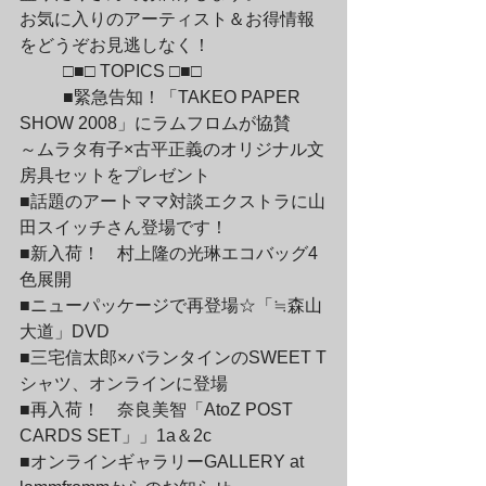
お気に入りのアーティスト＆お得情報
をどうぞお見逃しなく！
	□■□ TOPICS □■□
	■緊急告知！「TAKEO PAPER 
SHOW 2008」にラムフロムが協賛

～ムラタ有子×古平正義のオリジナル文
房具セットをプレゼント

■話題のアートママ対談エクストラに山
田スイッチさん登場です！

■新入荷！　村上隆の光琳エコバッグ4
色展開

■ニューパッケージで再登場☆「≒森山
大道」DVD

■三宅信太郎×バランタインのSWEET T
シャツ、オンラインに登場

■再入荷！　奈良美智「AtoZ POST 
CARDS SET」」1a＆2c

■オンラインギャラリーGALLERY at 