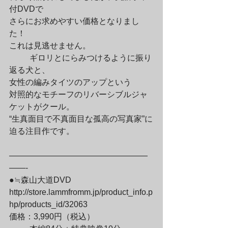
付DVDで

さらにお求めやすい価格となりまし
た！

これは見逃せません。
	ギロリとにらみつけるように振り
返る犬と、

女性の編みタイツのアップという

対照的なモチーフのリバーシブルジャ
ケットがクール。

“生真面目で不真面目な孤高の写真家”に
迫る注目作です。
—————————————————
——-

●≒森山大道DVD

http://store.lammfromm.jp/product_info.p
hp/products_id/32063

価格：3,990円（税込）