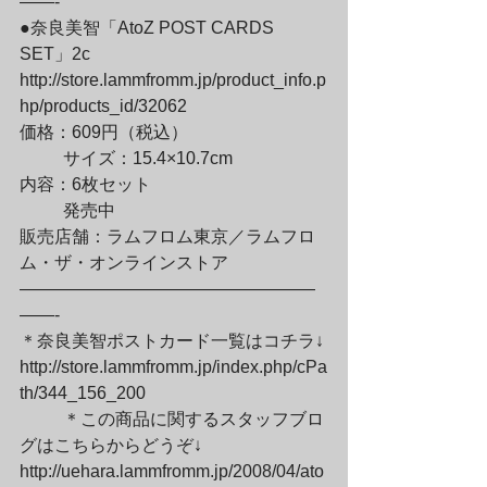
——-

●奈良美智「AtoZ POST CARDS 
SET」2c

http://store.lammfromm.jp/product_info.p
hp/products_id/32062

価格：609円（税込）
	サイズ：15.4×10.7cm

内容：6枚セット
	発売中

販売店舗：ラムフロム東京／ラムフロ
ム・ザ・オンラインストア

—————————————————
——-

＊奈良美智ポストカード一覧はコチラ↓

http://store.lammfromm.jp/index.php/cPa
th/344_156_200
	＊この商品に関するスタッフブロ
グはこちらからどうぞ↓

http://uehara.lammfromm.jp/2008/04/ato