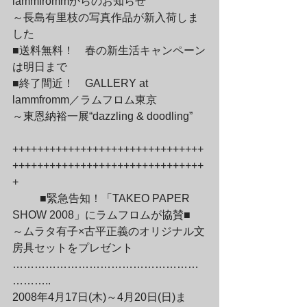
lammfrommからのお知らせ

～長島有里枝の写真作品が新入荷しま
した

■送料無料！　春の新生活キャンペーン
は明日まで

■終了間近！　GALLERY at 
lammfromm／ラムフロム東京

～東恩納裕一展“dazzling & doodling”
+++++++++++++++++++++++++++++++
+++++++++++++++++++++++++++++++
+
	■緊急告知！「TAKEO PAPER 
SHOW 2008」にラムフロムが協賛■

～ムラタ有子×古平正義のオリジナル文
房具セットをプレゼント

……………………………………………
………..

2008年4月17日(木)～4月20日(日)ま