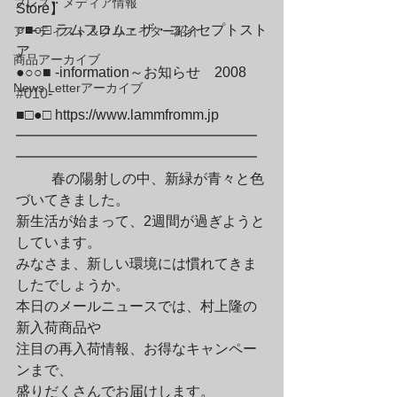
プレス・メディア情報
Store】

○■○□ ラムフロム・ザ・コンセプトスト
アーティスト＆クリエイター紹介
ア

商品アーカイブ
●○○■ -information～お知らせ　2008　
News Letterアーカイブ
#010
-

■□●□ https://www.lammfromm.jp

━━━━━━━━━━━━━━━━━
━━━━━━━━━━━━━━━━━
	春の陽射しの中、新緑が青々と色
づいてきました。

新生活が始まって、2週間が過ぎようと
しています。

みなさま、新しい環境には慣れてきま
したでしょうか。

本日のメールニュースでは、村上隆の
新入荷商品や

注目の再入荷情報、お得なキャンペー
ンまで、

盛りだくさんでお届けします。
