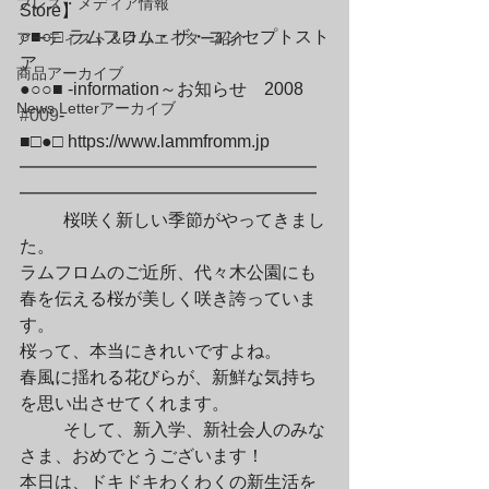
プレス・メディア情報
Store】

○■○□ ラムフロム・ザ・コンセプトスト
アーティスト＆クリエイター紹介
ア

商品アーカイブ
●○○■ -information～お知らせ　2008　
News Letterアーカイブ
#009
-

■□●□ https://www.lammfromm.jp

━━━━━━━━━━━━━━━━━
━━━━━━━━━━━━━━━━━
	桜咲く新しい季節がやってきまし
た。

ラムフロムのご近所、代々木公園にも

春を伝える桜が美しく咲き誇っていま
す。

桜って、本当にきれいですよね。

春風に揺れる花びらが、新鮮な気持ち
を思い出させてくれます。
	そして、新入学、新社会人のみな
さま、おめでとうございます！

本日は、ドキドキわくわくの新生活を