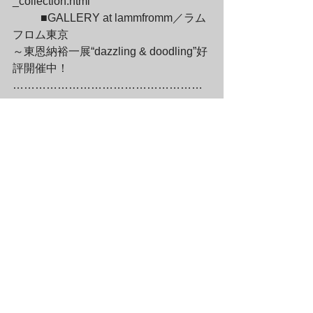
_collection.html
	■GALLERY at lammfromm／ラム
フロム東京

～東恩納裕一展“dazzling & doodling”好
評開催中！

……………………………………………
………….

ラムフロム東京のギャラリースペース
GALLERY at lammfrommでは、

東恩納裕一展“dazzling & doodling”を好
評開催中です。
	ファッショナブルな印象のスプレ
ーペイントはもちろんのこと、

壁を覆いつくすストライプのインスタ
レーションは

見る人の足を止め、不思議な感覚を呼
び起こしているようです。
	ゆらゆらと揺れるような幻想的な
モチーフが
