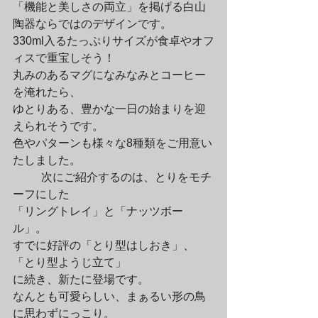
「機能と美しさの両立」を掲げる白山
陶器ならではのデザインです。

330ml入るたっぷりサイズが食卓やオフ
ィスで重宝しそう！

丸みのあるマグになみなみとコーヒー
を淹れたら、

ゆとりある、豊かな一日の始まりを迎
えられそうです。

色やパターンも様々な8種類をご用意い
たしました。
	次にご紹介するのは、とりをモチ
ーフにした

「リングトレイ」と「ナッツボー
ル」。

すでに好評の「とり型はしおき」、
「とり型ようじ立て」

に続き、新たに登場です。

なんとも可愛らしい、まぁるい形の鳥
に思わずにっこり。
