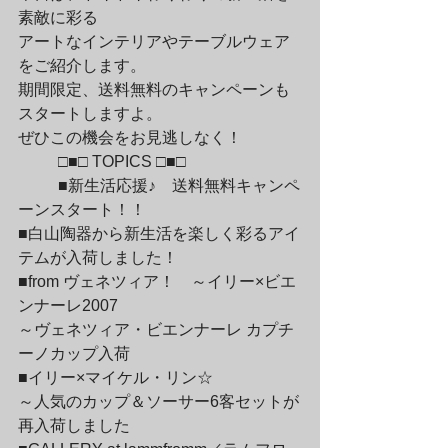
素敵に彩る

アートなインテリアやテーブルウェア
をご紹介します。

期間限定、送料無料のキャンペーンも
スタートしますよ。

ぜひこの機会をお見逃しなく！
	□■□ TOPICS □■□
	■新生活応援♪　送料無料キャンペ
ーンスタート！！

■白山陶器から新生活を楽しく彩るアイ
テムが入荷しました！

■from ヴェネツィア！　～イリー×ビエ
ンナーレ2007

～ヴェネツィア・ビエンナーレ カプチ
ーノカップ入荷

■イリー×マイケル・リン☆

～人気のカップ＆ソーサー6客セットが
再入荷しました
