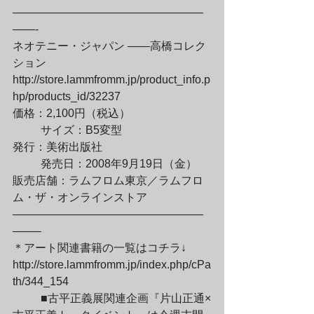
—————————————————
——-

ネオテニー・ジャパン ――高橋コレク
ション

http://store.lammfromm.jp/product_info.p
hp/products_id/32237

価格：2,100円（税込）
	サイズ：B5変型

発行：美術出版社
	発売日：2008年9月19日（金）

販売店舗：ラムフロム東京／ラムフロ
ム・ザ・オンラインストア

—————————————————
——–

＊アート関連書籍の一覧はコチラ↓

http://store.lammfromm.jp/index.php/cPa
th/344_154
	■古平正義展関連企画『片山正通×