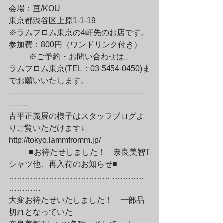
会場：亘/KOU

東京都渋谷区上原1-1-19

※ラムフロム東京の4軒先のお店です。

参加費：800円（ワンドリンク付き）
	※ご予約・お問い合わせは、

ラムフロム東京(TEL：03-5454-0450)ま
でお願いいたします。

—————————————————
——-

古平正義展の様子はスタッフブログよ
りご覧いただけます↓

http://tokyo.lammfromm.jp/
	■お待たせしました！　奈良美智T
シャツ他、再入荷のお知らせ■

……………………………………………
…………

大変お待たせいたしました！　一部品
切れとなっていた
