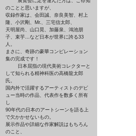
	展覧会に足を運んだ方は、ご存知
のことと思いますが、

収録作家は、会田誠、奈良美智、村上
隆、小沢剛、Mr.、三宅信太郎、

天明屋尚、山口晃、加藤泉、鴻池朋
子、束芋…など日本が世界に誇る33
人。

まさに、奇跡の豪華コンピレーション
集の完成です！
	日本屈指の現代美術コレクターと
して知られる精神科医の高橋龍太郎
氏。

国内外で活躍するアーティストのデビ
ュー当時の作品、代表作を数多く所有
し

90年代の日本のアートシーンを語る上
で欠かかせないもの。

展示作品や詳細な作家解説はもちろん
のこと、
