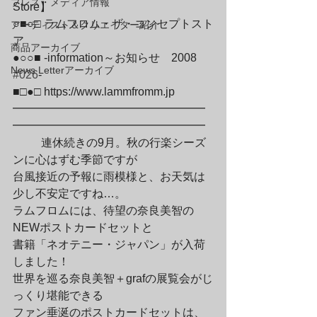
プレス・メディア情報
Store】

○■○□ ラムフロム・ザ・コンセプトスト
アーティスト＆クリエイター紹介
ア

商品アーカイブ
●○○■ -information～お知らせ　2008　
News Letterアーカイブ
#026
-

■□●□ https://www.lammfromm.jp

━━━━━━━━━━━━━━━━━
━━━━━━━━━━━━━━━━━
	連休続きの9月。秋の行楽シーズ
ンに心はずむ季節ですが

台風接近の予報に雨模様と、お天気は
少し不安定ですね…。

ラムフロムには、待望の奈良美智の
NEWポストカードセットと

書籍「ネオテニー・ジャパン」が入荷
しました！

世界を巡る奈良美智＋grafの展覧会がじ
っくり堪能できる

ファン垂涎のポストカードセットは、