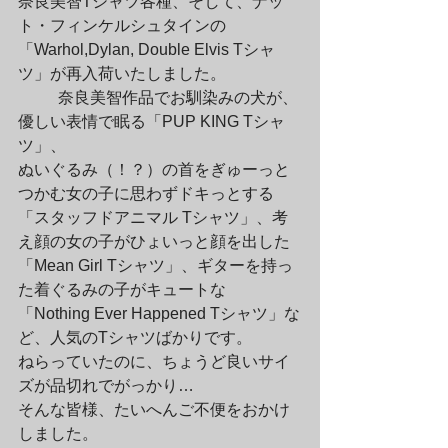
奈良美智Tシャツ各種、そして、ナッ
ト・フィンケルシュタインの

「Warhol,Dylan, Double Elvis Tシャ
ツ」が再入荷いたしました。
	奈良美智作品でお馴染みの犬が、
優しい表情で眠る「PUP KING Tシャ
ツ」、

ぬいぐるみ（！？）の首をぎゅーっと
つかむ女の子に思わずドキっとする

「スタッフドアニマル Tシャツ」、考
え顔の女の子がひょいっと顔を出した

「Mean Girl Tシャツ」、ギターを持っ
た着ぐるみの子がキュートな

「Nothing Ever Happened Tシャツ」な
ど、人気のTシャツばかりです。

ねらっていたのに、ちょうど良いサイ
ズが品切れでがっかり…

そんな皆様、たいへんご不便をおかけ
しました。
