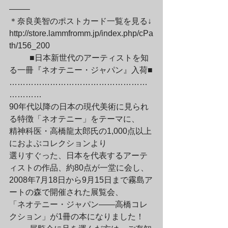
——–

＊奈良美智のポストカード一覧を見る↓

http://store.lammfromm.jp/index.php/cPa
th/156_200
	■日本新世代のアーティストを知
る一冊『ネオテニー・ジャパン』入荷■

……………………………………………
…………

90年代以降の日本の現代美術に見られ
る特徴「ネオテニー」をテーマに、

精神科医・高橋龍太郎氏の1,000点以上
におよぶコレクションより

選りすぐった、日本を代表するアーテ
ィストの作品、約80点が一堂に会し、

2008年7月18日から9月15日まで霧島ア
ートの森で開催された展覧会、

「ネオテニー・ジャパン――高橋コレ
クション」が1冊の本になりました！