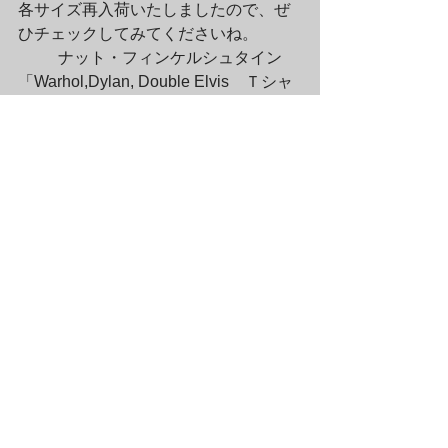
各サイズ再入荷いたしましたので、ぜ
ひチェックしてみてくださいね。
	ナット・フィンケルシュタイン
「Warhol,Dylan, Double Elvis　Ｔシャ
ツ」は

アンディ・ウォーホルのファクトリー
で撮影されたウォーホルとボブ・ディ
ラン、

そしてエルビス・プレスリーを描いた
あの作品が！

今回は、Sサイズ、Mサイズの入荷で
す。

男性の方、ぜひともクールに着こなし
てくださいね。
	季節は秋ですが、いまやTシャツ
は一年を通して大活躍のアイテム。

カラーも豊富な奈良美智Tシャツで、秋
のおしゃれを楽しんでください♪