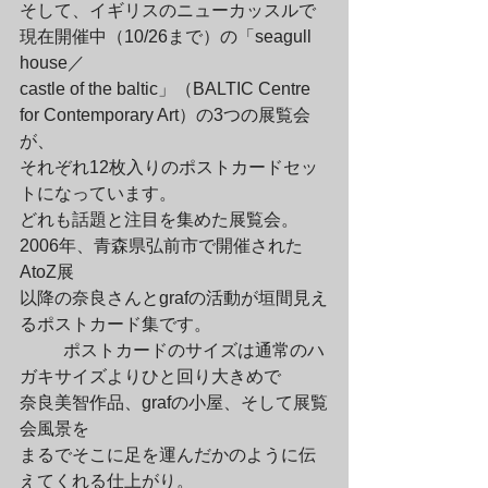
そして、イギリスのニューカッスルで
現在開催中（10/26まで）の「seagull 
house／

castle of the baltic」（BALTIC Centre 
for Contemporary Art）の3つの展覧会
が、

それぞれ12枚入りのポストカードセッ
トになっています。

どれも話題と注目を集めた展覧会。
2006年、青森県弘前市で開催された
AtoZ展

以降の奈良さんとgrafの活動が垣間見え
るポストカード集です。
	ポストカードのサイズは通常のハ
ガキサイズよりひと回り大きめで

奈良美智作品、grafの小屋、そして展覧
会風景を

まるでそこに足を運んだかのように伝
えてくれる仕上がり。
