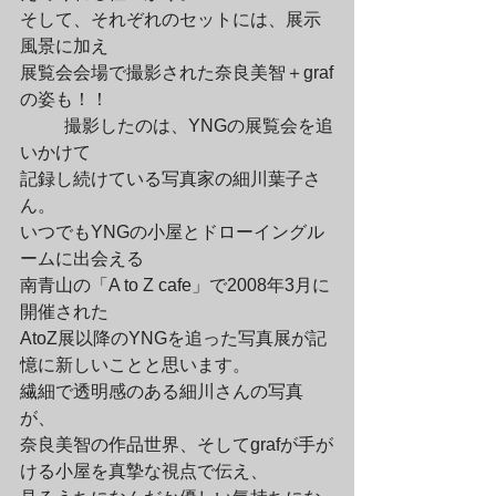
そして、それぞれのセットには、展示
風景に加え

展覧会会場で撮影された奈良美智＋graf
の姿も！！
	撮影したのは、YNGの展覧会を追
いかけて

記録し続けている写真家の細川葉子さ
ん。

いつでもYNGの小屋とドローイングル
ームに出会える

南青山の「A to Z cafe」で2008年3月に
開催された

AtoZ展以降のYNGを追った写真展が記
憶に新しいことと思います。

繊細で透明感のある細川さんの写真
が、

奈良美智の作品世界、そしてgrafが手が
ける小屋を真摯な視点で伝え、
