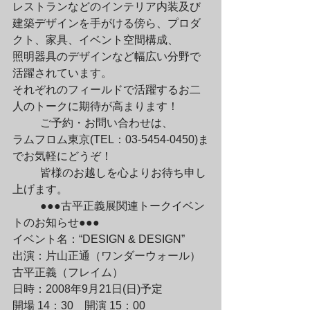
レストランなどのインテリア内装及び

建築デザインを手がける傍ら、プロダ
クト、家具、イベント空間構成、

照明器具のデザインなど幅広い分野で
活躍されています。

それぞれのフィールドで活躍するお二
人のトークに期待が高まります！
	ご予約・お問い合わせは、

ラムフロム東京(TEL：03-5454-0450)ま
でお気軽にどうぞ！
	皆様のお越しを心よりお待ち申し
上げます。
	●●●古平正義展関連トークイベン
トのお知らせ●●●

イベント名：“DESIGN & DESIGN”　

出演：片山正通（ワンダーウォール）

古平正義（フレイム）

日時：2008年9月21日(日)予定　

開場 14：30　開演 15：00　
