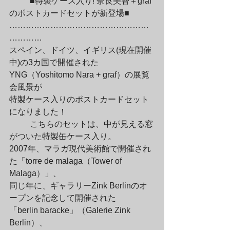
	■特製ケース入り! 奈良美智＋graf
のポストカードセットが新登場■

……………………………………………
…………

スペイン、ドイツ、イギリス(現在開催
中)の3カ国で開催された

YNG（Yoshitomo Nara + graf）の展覧
会風景が

特製ケース入りのポストカードセット
になりました！
	こちらのセットは、中が見える窓
がついた特製缶ケース入り。

2007年、マラガ現代美術館で開催され
た「torre de malaga（Tower of 
Malaga）」、

同じ年に、ギャラリーZink Berlinのオ
ープンを記念して開催された

「berlin baracke」（Galerie Zink 
Berlin）、
