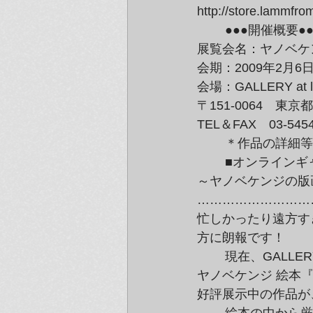
http://store.lammfro
	●●●開催概要●●●

展覧会名：ヤノベケ
会期：2009年2月6
会場：GALLERY at 
〒151-0064　東京
TEL＆FAX　03-5454
	＊作品の詳細
	■オンラインギャラリーGALLERY at lammfrommからのお知らせ■

～ヤノベケンジの版
………………………
忙しかったり遠方す
方に朗報です！
	現在、GALLERY at lammfrommにて開催中の

ヤノベケンジ 絵本
好評展示中の作品が