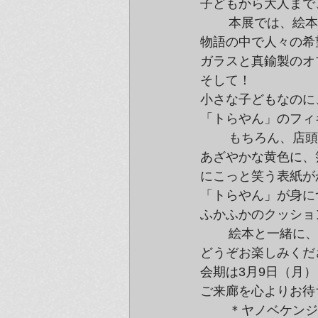
子どもから大人まで
	本展では、絵本の中から選び抜かれた場面のリトグラフと

物語の中で人々の希
ガラスと真鍮製のオ
そして！

小さな子どもなのに
「トらやん」のフィ
	もちろん、店頭では、絵本も発売中。

あざやかな黄色に、
にこっと笑う表紙が
「トらやん」が身に
ふかふかのクッショ
	絵本と一緒に、ヤノベケンジの「トらやん」ワールドを

どうぞお楽しみくだ
会期は3月9日（月）
ご来廊を心よりお待
	＊ヤノベケンジの書籍、グッズはコチラからご覧いただけます↓
