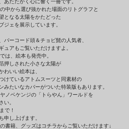
、あたたかく心に響く一冊です。
望となる太陽をかたどった

ブジェを展示しています。

、バーコード頭＆チョビ髭の人気者、

ギュアもご覧いただけますよ。
箔押しされた小さな太陽が

かわいい絵本は、

つけているアトムスーツと同素材の

ンみたいなカバーがついた特装版もあります。
さい。

まで！

ち申し上げます。