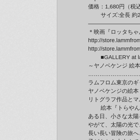
価格：1,680円（税
	サイズ:全長 約28cm／高さ 約14cm／幅 約12cm

——————————
＊映画『ロッタちゃん
http://store.lammfro
http://store.lammfro
	■GALLERY at lammfromm／ラムフロム東京■

～ヤノベケンジ 絵
………………………
ラムフロム東京のギャラリ
ヤノベケンジの絵本
リトグラフ作品とマ
	絵本『トらやんの大冒険』は、主人公のトらやんが

ある日、小さな太陽
やがて、太陽の光で
長い長い冒険の旅へ