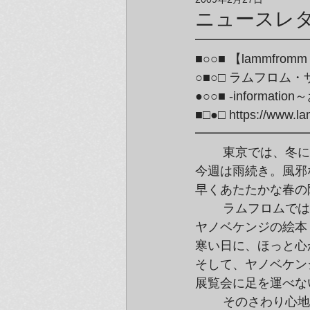
アーティスト＆クリエイター紹介
ニュースレタ
━━━━━━━━━
■○○■ 【lammfromm T
○■○□ ラムフロム
●○○■ -informat
■□●□ https://www.la
━━━━━━━━━
	東京では、冬に逆戻りしたかのような寒い日が続いています。

今週は雨続き。風邪
早くあたたかな春の
	ラムフロムでは、小さな太陽が勇気と希望を届けてくれる

ヤノベケンジの絵本
寒い日に、ほっと心
そして、ヤノベケン
展覧会に足を運べな
	そのさわり心地に思わずうっとりしてしまう、
