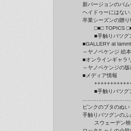
新バージョンのバム
ヘイドゥーにはない
卒業シーズンの贈り
	□■□ TOPICS □
	■手触りバツグン！　「ふかふかバムセ」が新入荷しました

■GALLERY at l
～ヤノベケンジ 絵
■オンラインギャラリーG
～ヤノベケンジの版
■メディア情報
	++++++++++
	■手触りバツグン！　「ふかふかバムセ」が新入荷しました■

………………………
ピンクのブタのぬい
手触りバツグンのふ
	スウェーデン映画「ロッタちゃん」シリーズでお馴染みのバムセ。

ロッタちゃんの小脇