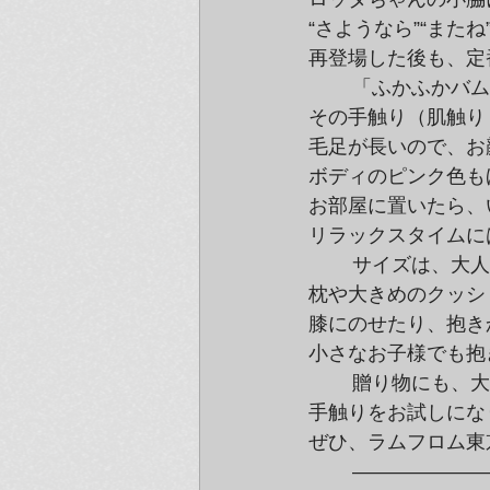
“さようなら”“また
再登場した後も、定
	「ふかふかバム」と「ヘイドゥー」の決定的な違いは

その手触り（肌触り
毛足が長いので、お
ボディのピンク色も
お部屋に置いたら、
リラックスタイムに
	サイズは、大人でも両腕でないと抱えられない特大サイズ。

枕や大きめのクッシ
膝にのせたり、抱き
小さなお子様でも抱
	贈り物にも、大推薦のNEWバムちゃんですよ♪

手触りをお試しにな
ぜひ、ラムフロム東
	———————————————————-
