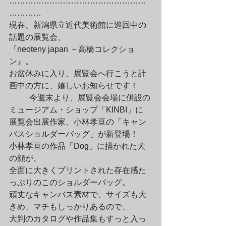
……………………………………………
…………

現在、新潟県立近代美術館に巡回中の
話題の展覧会、

『neoteny japan －高橋コレクショ
ン』。

お盆休みに入り、展覧会へ行こうと計
画中の方に、嬉しいお知らせです！
	今週末より、展覧会会場に併設の
ミュージアム・ショップ「KINBI」に

展覧会出展作家、小林孝亘の「キャン
バスショルダーバッグ」が新登場！

小林孝亘の作品「Dog」に描かれた犬
の顔が、

全面に大きくプリントされた存在感た
っぷりのこのショルダーバッグ。

頑丈なキャンバス素材で、サイズも大
きめ、マチもしっかりあるので、

大判のカタログや作品集もすっと入っ