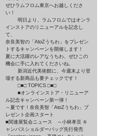
ぜひラムフロム東京へお越しくださ
い！
	明日より、ラムフロムではオンラ
インストアのリニューアルを記念し
て、

奈良美智の「AtoZうちわ」をプレゼン
トするキャンペーンを開催します！

夏に大活躍のレアなうちわ、ぜひこの
機会に手に入れてくださいね。
	新潟近代美術館に、今週末より登
場する新商品も要チェックです！
	□■□ TOPICS □■□
	■オンラインストア・リニューア
ル記念キャンペーン第一弾！

～夏です！奈良美智「AtoZうちわ」プ
レゼント企画スタート

■関連展覧会ニュース　～小林孝亘 キ
ャンバスショルダーバッグ先行発売
