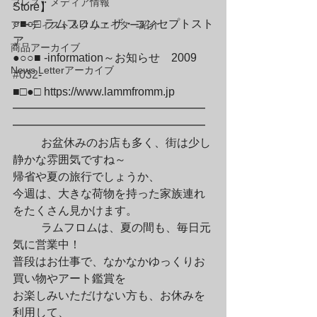
プレス・メディア情報
Store】

○■○□ ラムフロム・ザ・コンセプトスト
アーティスト＆クリエイター紹介
ア

商品アーカイブ
●○○■ -information～お知らせ　2009　
News Letterアーカイブ
#032
-

■□●□ https://www.lammfromm.jp

━━━━━━━━━━━━━━━━━
━━━━━━━━━━━━━━━━━
	お盆休みのお店も多く、街は少し
静かな雰囲気ですね～

帰省や夏の旅行でしょうか、

今週は、大きな荷物を持った家族連れ
をたくさん見かけます。
	ラムフロムは、夏の間も、毎日元
気に営業中！

普段はお仕事で、なかなかゆっくりお
買い物やアート鑑賞を

お楽しみいただけない方も、お休みを
利用して、
