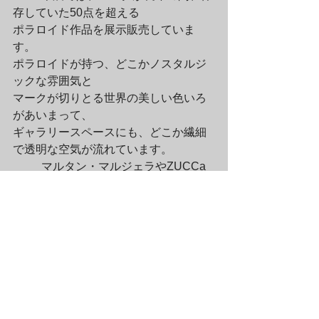
存していた50点を超える

ポラロイド作品を展示販売していま
す。

ポラロイドが持つ、どこかノスタルジ
ックな雰囲気と

マークが切りとる世界の美しい色いろ
があいまって、

ギャラリースペースにも、どこか繊細
で透明な空気が流れています。
	マルタン・マルジェラやZUCCa
などのファッション・フォトを手が
け、

日本でも人気を集めるマーク・ボスウ
ィック。

彼の1点もののポラロイド作品を入手で
きるチャンスは本展のみです！

じっくりとご覧いただき、印刷物では
感じることのできないマーク作品の
