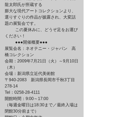
龍太郎氏が所蔵する

膨大な現代アートコレクションより、

選りすぐりの作品が披露され、大変話
題の展覧会です。
	この夏休みに、どうぞ足をお運び
ください！
	●●●開催概要●●●

展覧会名：ネオテニー・ジャパン　高
橋コレクション

会期：2009年7月21日（火）～9月10日
（木）

会場：新潟県立近代美術館

〒940-2083　新潟県長岡市千秋3丁目
278-14

Tel：0258-28-4111

開館時間：9:00～17:00

（毎週金曜日は18:30まで／最終入場は
閉館30分前まで）
