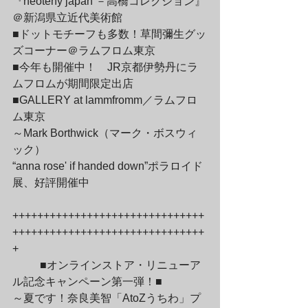
『neoteny japan －高橋コレクション』
＠新潟県立近代美術館

■ドットモチーフも多数！草間彌生グッ
ズコーナー＠ラムフロム東京

■今年も開催中！　JR京都伊勢丹にラ
ムフロムが期間限定出店

■GALLERY at lammfromm／ラムフロ
ム東京

～Mark Borthwick（マーク・ボスウィ
ック）

“anna rose' if handed down”ポラロイド
展、好評開催中
+++++++++++++++++++++++++++++++
+++++++++++++++++++++++++++++++
+
	■オンラインストア・リニューア
ル記念キャンペーン第一弾！■

～夏です！奈良美智「AtoZうちわ」プ