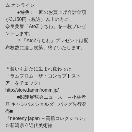
ム オンライン
	●特典：一回のお買上げ合計金額
が3,150円（税込）以上の方に、

奈良美智「AtoZうちわ」を一枚プレゼ
ントします。
	＊「AtoZうちわ」プレゼントは配
布枚数に達し次第、終了いたします。

—————————————————
——–

＊装いも新たに生まれ変わった

「ラムフロム・ザ・コンセプトスト
ア」をチェック↓

http://store.lammfromm.jp/
	■関連展覧会ニュース　～小林孝
亘 キャンバスショルダーバッグ先行発
売■

『neoteny japan －高橋コレクション』
＠新潟県立近代美術館
