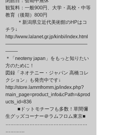
閉館日：会期中無休

観覧料：一般900円、大学・高校・中等
教育（後期）800円
	＊新潟県立近代美術館のHPはコ
チラ↓

http://www.lalanet.gr.jp/kinbi/index.html

—————————————————
——–

＊「neoteny japan」をもっと知りたい
方のために！

図録「ネオテニー・ジャパン 高橋コレ
クション」も発売中です↓

http://store.lammfromm.jp/index.php?
main_page=product_info&cPath=&prod
ucts_id=836
	■ドットモチーフも多数！草間彌
生グッズコーナー＠ラムフロム東京■

……………………………………………
…………
