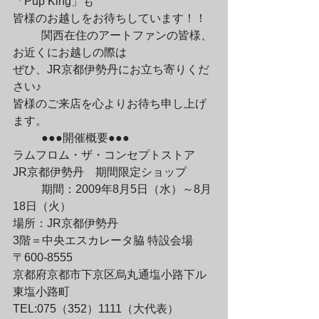
「Pup King」も

皆様のお越しをお待ちしています！！
	関西在住のアートファンの皆様、
お近くにお越しの際は

ぜひ、JR京都伊勢丹にお立ち寄りくだ
さい♪

皆様のご来店を心よりお待ち申し上げ
ます。
	●●●開催概要●●●

ラムフロム・ザ・コンセプトストア　

JR京都伊勢丹　期間限定ショップ
	期間：2009年8月5日（水）～8月
18日（火）

場所：JR京都伊勢丹　

3階＝中央エスカレータ脇 特設会場

〒600-8555

京都府京都市下京区烏丸通塩小路下ル
東塩小路町

TEL:075（352）1111（大代表）
