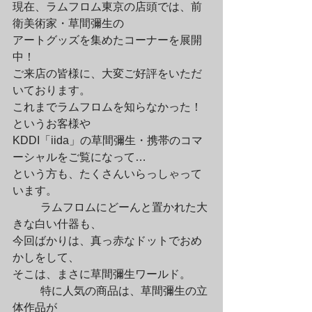
現在、ラムフロム東京の店頭では、前
衛美術家・草間彌生の

アートグッズを集めたコーナーを展開
中！

ご来店の皆様に、大変ご好評をいただ
いております。

これまでラムフロムを知らなかった！
というお客様や

KDDI「iida」の草間彌生・携帯のコマ
ーシャルをご覧になって…

という方も、たくさんいらっしゃって
います。
	ラムフロムにどーんと置かれた大
きな白い什器も、

今回ばかりは、真っ赤なドットでおめ
かしをして、

そこは、まさに草間彌生ワールド。
	特に人気の商品は、草間彌生の立
体作品が
