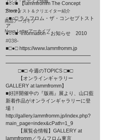
プレス・メディア情報
■○○■ 【lammfromm The Concept 
Store】

アーティスト＆クリエイター紹介
○■○□ ラムフロム・ザ・コンセプトスト
商品アーカイブ
ア

News Letterアーカイブ
●○○■ -information～お知らせ　2010　
#038
-

■□●□ https://www.lammfromm.jp

━━━━━━━━━━━━━━━━━
━━━━━━━━━━━━━━━━━
	□■□ 今週のTOPICS □■□
	【オンラインギャラリー 
GALLERY at lammfromm】

■好評開催中の『版画』展より、山口藍
新着作品がオンラインギャラリーに登
場！

http://gallery.lammfromm.jp/index.php?
main_page=index&cPath=1_9
	【展覧会情報】GALLERY at 
lammfromm／ラムフロム東京
