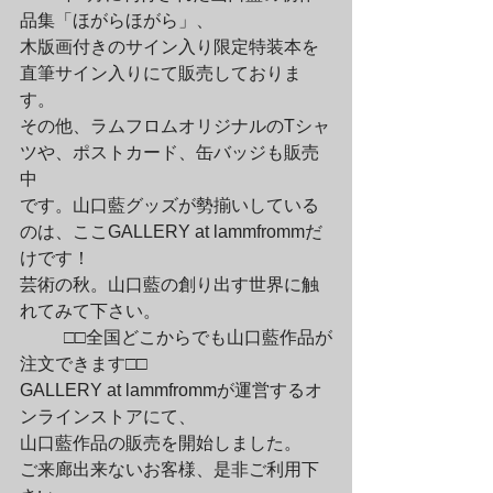
品集「ほがらほがら」、

木版画付きのサイン入り限定特装本を
直筆サイン入りにて販売しておりま
す。

その他、ラムフロムオリジナルのTシャ
ツや、ポストカード、缶バッジも販売
中

です。山口藍グッズが勢揃いしている
のは、ここGALLERY at lammfrommだ
けです！

芸術の秋。山口藍の創り出す世界に触
れてみて下さい。
	□□全国どこからでも山口藍作品が
注文できます□□

GALLERY at lammfrommが運営するオ
ンラインストアにて、

山口藍作品の販売を開始しました。

ご来廊出来ないお客様、是非ご利用下