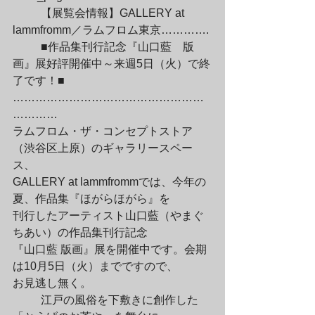
	【展覧会情報】GALLERY at 
lammfromm／ラムフロム東京………….
	■作品集刊行記念『山口藍　版
画』展好評開催中～来週5日（火）で終
了です！■

……………………………………………
…………

ラムフロム・ザ・コンセプトストア
（渋谷区上原）のギャラリースペー
ス、

GALLERY at lammfrommでは、今年の
夏、作品集『ほがらほがら』を

刊行したアーティスト山口藍（やまぐ
ちあい）の作品集刊行記念

『山口藍 版画』展を開催中です。会期
は10月5日（火）までですので、

お見逃し無く。
	江戸の風俗を下敷きに創作した