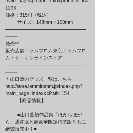
main_page=product_info&products_id=
1293

価格：315円（税込）
	サイズ：148mm × 100mm

—————————————————
——–

発売中

販売店舗：ラムフロム東京／ラムフロ
ム・ザ・オンラインストア

—————————————————
——–

＊山口藍のグッズ一覧はこちら↓

http://store.lammfromm.jp/index.php?
main_page=index&cPath=154
	【商品情報】
………………………………………….
	■山口藍初作品集「ほがらほが
ら」通常版と超豪華限定特装版ともに
絶賛販売中！■
