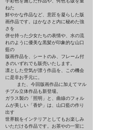
手彩色を施した作品や、何色も版を重
ねた

鮮やかな作品など、意匠を凝らした版
画作品です。はかなさと内に秘めた強
さを

併せ持った少女たちの表情や、水の流
れのように優美な黒髪が印象的な山口
藍の

版画作品を、シートのみ、フレーム付
きのいずれでも販売いたします。

凛とした空気が漂う作品を、この機会
に是非お手元に。
	また、今回版画作品に加えてマル
チプル立体作品も新登場。

ガラス製の「照明」と、曲線のフォル
ムが美しい「香炉」は、山口藍の作り
出す

世界観をインテリアとしてもお楽しみ
いただける作品です。お茶やの一室に
