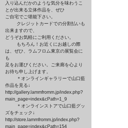
入り込んだかのような気分を味わうこ
とが出来る立体作品を、ぜひ

ご自宅でご堪能下さい。
	クレジットカードでの分割払いも
出来ますので、

どうぞお気軽にご利用ください。
	もちろん！お近くにお越しの際
は、ぜひ、ラムフロム東京の展覧会に
も

足をお運びください。ご来廊を心より
お待ち申し上げます。
	＊オンラインギャラリーで山口藍
作品を見る↓

http://gallery.lammfromm.jp/index.php?
main_page=index&cPath=1_9
	＊オンラインストアで山口藍グッ
ズをチェック↓

http://store.lammfromm.jp/index.php?
main_page=index&cPath=154