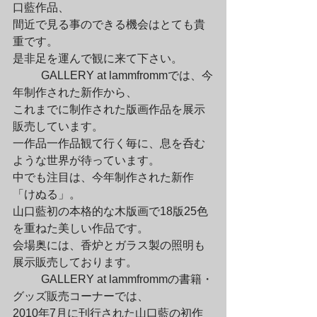
口藍作品、

間近で見る事のできる機会はとても貴
重です。

是非足を運んで観に来て下さい。
	GALLERY at lammfrommでは、今
年制作された新作から、

これまでに制作された版画作品を展示
販売しています。

一作品一作品観て行く毎に、息を呑む
ような世界が待っています。

中でも注目は、今年制作された新作
「けぬる」。

山口藍初の本格的な木版画で18版25色
を重ねた美しい作品です。

会場奥には、香炉とガラス製の照明も
展示販売しております。
	GALLERY at lammfrommの書籍・
グッズ販売コーナーでは、

2010年7月に刊行された山口藍の初作