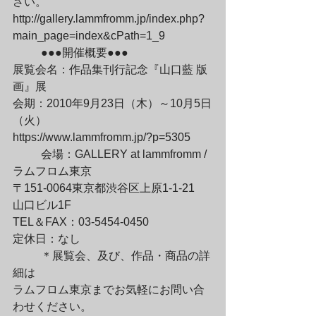
さい。

http://gallery.lammfromm.jp/index.php?
main_page=index&cPath=1_9
	●●●開催概要●●●

展覧会名：作品集刊行記念『山口藍 版
画』展

会期：2010年9月23日（木）～10月5日
（火）

https://www.lammfromm.jp/?p=5305
	会場：GALLERY at lammfromm / 
ラムフロム東京

〒151-0064東京都渋谷区上原1-1-21　
山口ビル1F

TEL＆FAX：03-5454-0450

定休日：なし
	＊展覧会、及び、作品・商品の詳
細は

ラムフロム東京までお気軽にお問い合
わせください。