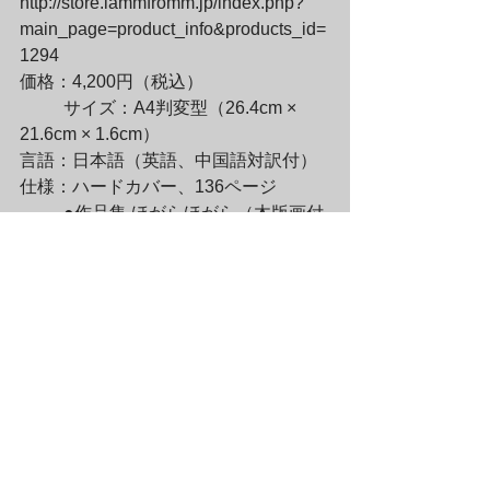
http://store.lammfromm.jp/index.php?
main_page=product_info&products_id=
1294

価格：4,200円（税込）
	サイズ：A4判変型（26.4cm × 
21.6cm × 1.6cm）

言語：日本語（英語、中国語対訳付）

仕様：ハードカバー、136ページ
	●作品集 ほがらほがら（木版画付
特装版）：山口藍 

http://store.lammfromm.jp/index.php?
main_page=product_info&products_id=
1295

価格：20,000円（税込）
	サイズ：A4判変型（26.4cm × 
21.6cm × 1.6cm）

言語：日本語（英語、中国語対訳付）

仕様：ハードカバー、136ページ

※サイン入り木版画付き／特製たとう