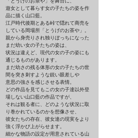
「とうげのお茶や」を舞台に、

遊女として暮らす女の子たちの姿を作
品に描く山口藍。

江戸時代後期とある峠で隠れて商売を
している岡場所「とうげのお茶や」。

親から身売りされ独りぼっちになった
まだ幼い女の子たちの姿は、

状況は違えど、現代の女の子の姿にも
通じるものがあります。

まだ幼さの残る体形の女の子たちの世
間を突き刺すような鋭い眼差しや

意思の強さを感じさせる表情。

どの作品を見てもこの女の子達以外登
場しない山口藍の作品ですが、

それは観る者に、どのような状況に取
り巻かれているのかを想像させ、

彼女たちの存在、彼女達の現実をより
強く浮かび上がらせます。

細かな物語の設定が用意されている山