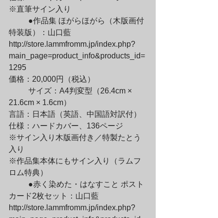
※直筆サイン入り
	●作品集 ほがらほがら（木版画付
特装版）：山口藍

http://store.lammfromm.jp/index.php?
main_page=product_info&products_id=
1295

価格：20,000円（税込）
	サイズ：A4判変型（26.4cm × 
21.6cm × 1.6cm）

言語：日本語（英語、中国語対訳付）

仕様：ハードカバー、136ページ

※サイン入り木版画付き／特製たとう
入り

※作品集本体にもサイン入り（ラムフ
ロム特典）
	●赤く染めた・はなすこと ポスト
カード2枚セット：山口藍

http://store.lammfromm.jp/index.php?