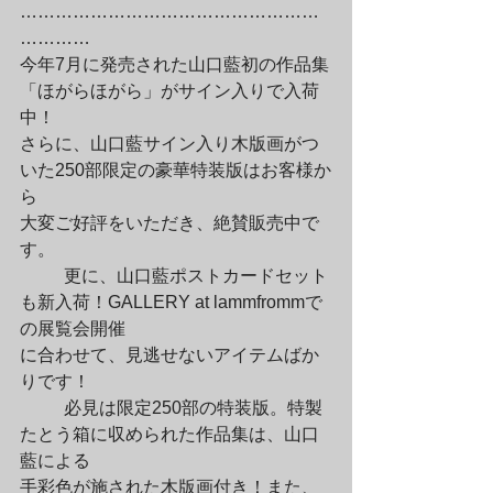
……………………………………………
…………

今年7月に発売された山口藍初の作品集
「ほがらほがら」がサイン入りで入荷
中！

さらに、山口藍サイン入り木版画がつ
いた250部限定の豪華特装版はお客様か
ら

大変ご好評をいただき、絶賛販売中で
す。
	更に、山口藍ポストカードセット
も新入荷！GALLERY at lammfrommで
の展覧会開催

に合わせて、見逃せないアイテムばか
りです！
	必見は限定250部の特装版。特製
たとう箱に収められた作品集は、山口
藍による

手彩色が施された木版画付き！また、