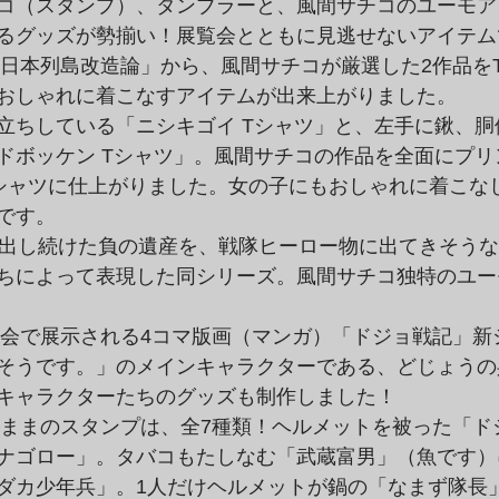
コ（スタンプ）、タンブラーと、風間サチコのユーモア

るグッズが勢揃い！展覧会とともに見逃せないアイテム
おしゃれに着こなすアイテムが出来上がりました。

立ちしている「ニシキゴイ Tシャツ」と、左手に鍬、胴体
ドボッケン Tシャツ」。風間サチコの作品を全面にプリン
シャツに仕上がりました。女の子にもおしゃれに着こなし
です。

み出し続けた負の遺産を、戦隊ヒーロー物に出てきそうな
ちによって表現した同シリーズ。風間サチコ独特のユーモ
そうです。」のメインキャラクターである、どじょうの兵
キャラクターたちのグッズも制作しました！
ナゴロー」。タバコもたしなむ「武蔵富男」（魚です）に
ダカ少年兵」。1人だけヘルメットが鍋の「なまず隊長」