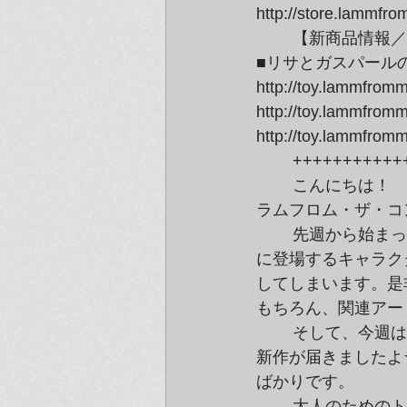
http://store.lammf
	【新商品情報／lammfromm Toys】

■リサとガスパール
http://toy.lammfrom
http://toy.lammfrom
http://toy.lammfro
	++++++++++
	こんにちは！

ラムフロム・ザ・コ
	先週から始まったラムフロム東京で始まった風間サチコ展。ドジョ戦記

に登場するキャラク
してしまいます。是
もちろん、関連アー
	そして、今週は、人気のハンドメイド小物ブランドthe teachersから

新作が届きましたよ
ばかりです。
	大人のためのトイストア、ラムフロム・トイズには、リサ＆ガスパール
