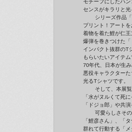
モチーフにしたハン
センスがキラリと光
	シリーズ作品「日本列島改造論」から、風間サチコが厳選した2作品をTシャツに

プリント！アートを
着物を着た鯉が仁王
爆弾を巻きつけた「
インパクト抜群のT
もらいたいアイテム
70年代、日本が生
悪役キャラクターた
光るTシャツです。
	そして、本展覧会で展示される4コマ版画（マンガ）「ドジョ戦記」新シリーズ

「水がヌルくて死に
「ドジョ郎」や共演
	可愛らしさそのままのスタンプは、全7種類！ヘルメットを被った「ドジョ郎」や、

「鯉彦さん」、「タ
群れて行動する「メ