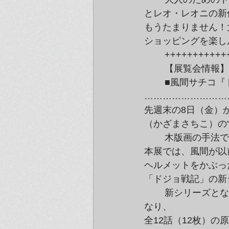
とレオ・レオニの新
もうたまりません！
ショッピングを楽し
	++++++++++
	【展覧会情報】G
	■風間サチコ『ドジョ戦記：水がヌルくて死にそうです。』展、始まりました！■

………………………
先週末の8日（金）から
（かざまさちこ）の
	木版画の手法で日本の歴史を独自に検証するアーティスト、風間サチコ。

本展では、風間が以
ヘルメットをかぶっ
「ドジョ戦記」の新
	新シリーズとなるこの『水がヌルくて死にそうです。』は、1枚16コマで1話の構成と
なり、

全12話（12枚）