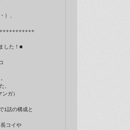
）、

+++++++++++


、

ンガ）

長コイや
