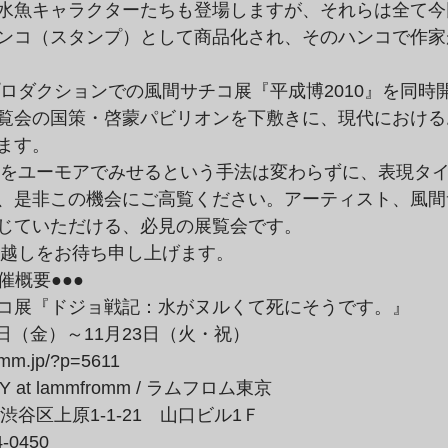
水魚キャラクターたちも登場しますが、それらは全て今回
ンコ（スタンプ）として商品化され、そのハンコで作家が
覧会の国策・啓蒙パビリオンを下敷きに、現代におけるお
ます。
、是非この機会にご高覧ください。アーティスト、風間サ
じていただける、必見の展覧会です。
お越しをお待ち申し上げます。
コ展『ドジョ戦記：水がヌルくて死にそうです。』

8日（金）～11月23日（火・祝）

omm.jp/?p=5611
都渋谷区上原1-1-21　山口ビル1Ｆ

0450
