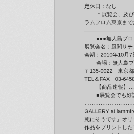
定休日：なし
	＊展覧会、及び、作品・商品の詳細は

ラムフロム東京まで
—————————
	●●●無人島プロダクション展覧会●●●

展覧会名：風間サチコ
会期：2010年10月
	会場：無人島プロダクション

〒135-0022　東京都
TEL＆FAX　03-6458
	【商品速報】
	■展覧会でも好評の風間サチコのオリジナル・グッズ、もうチェックしました？■

………………………
GALLERY at 
死にそうです』オリ
作品をプリントした