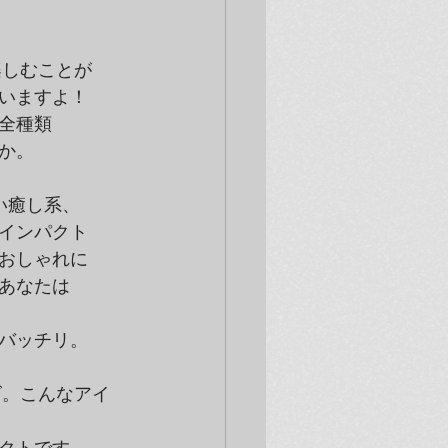
いますよ！

種類

か。
癒し系、

インパクト

おしゃれに

なたは

バッチリ。
