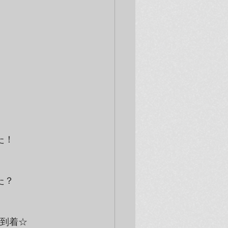
！

？

到着☆
