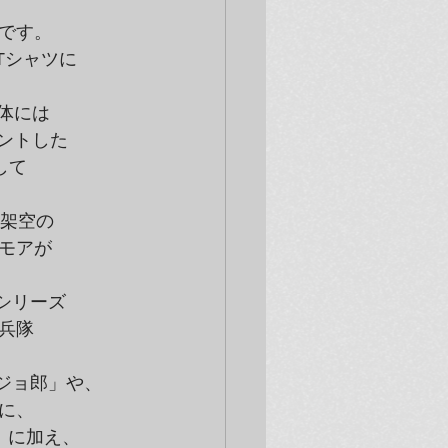
です。
には

トした

て

架空の

アが

隊

、

に加え、
