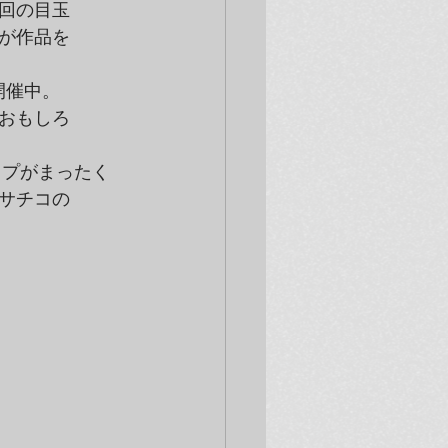
の目玉

作品を

もしろ

チコの
