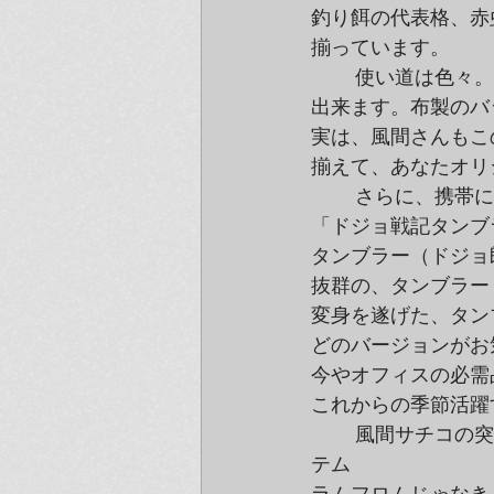
釣り餌の代表格、赤
揃っています。
	使い道は色々。手帳や、手紙、メモなど色々なものにポンッと押して楽しむことが

出来ます。布製のバ
実は、風間さんもこ
揃えて、あなたオリ
	さらに、携帯に便利なタンブラーも作りました！

「ドジョ戦記タンブ
タンブラー（ドジョ
抜群の、タンブラー
変身を遂げた、タン
どのバージョンがお
今やオフィスの必需
これからの季節活躍
	風間サチコの突き抜けたユーモアセンスが発揮されたオリジナルグッズ。こんなアイ
テム
