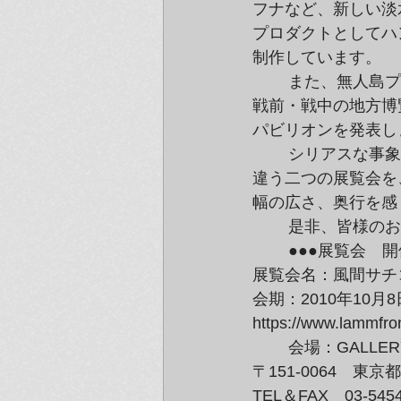
フナなど、新しい淡
プロダクトとしてハ
制作しています。
	また、無人島プロダクションでの風間サチコ展『平成博2010』を同時開催中。

戦前・戦中の地方博
パビリオンを発表し
	シリアスな事象をユーモアでみせるという手法は変わらずに、表現タイプがまったく

違う二つの展覧会を
幅の広さ、奥行を感
	是非、皆様の
	●●●展覧会　開催概要●●●

展覧会名：風間サチ
会期：2010年10月
https://www.lammfr
	会場：GALLERY at lammfromm / ラムフロム東京

〒151-0064　東京
TEL＆FAX　03-5454-