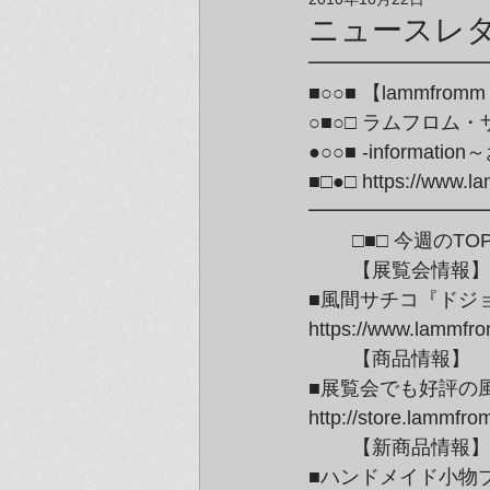
アーティスト＆クリエイター紹介
ニュースレター
━━━━━━━━━
■○○■ 【lammfromm T
○■○□ ラムフロム
●○○■ -informat
■□●□ https://www.la
━━━━━━━━━
	□■□ 今週のTOP
	【展覧会情報】GALLERY at lammfromm／ラムフロム東京

■風間サチコ『ドジ
https://www.lammfr
	【商品情報】

■展覧会でも好評の
http://store.lammf
	【新商品情報】

■ハンドメイド小物ブラ