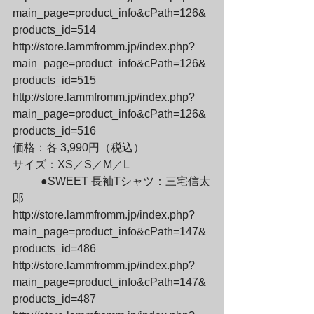
main_page=product_info&cPath=126&
products_id=514

http://store.lammfromm.jp/index.php?
main_page=product_info&cPath=126&
products_id=515

http://store.lammfromm.jp/index.php?
main_page=product_info&cPath=126&
products_id=516

価格：各 3,990円（税込）

サイズ：XS／S／M／L
	●SWEET 長袖Tシャツ：三宅信太
郎

http://store.lammfromm.jp/index.php?
main_page=product_info&cPath=147&
products_id=486

http://store.lammfromm.jp/index.php?
main_page=product_info&cPath=147&
products_id=487
