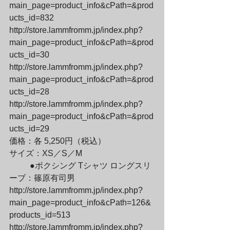
main_page=product_info&cPath=&prod
ucts_id=832

http://store.lammfromm.jp/index.php?
main_page=product_info&cPath=&prod
ucts_id=30

http://store.lammfromm.jp/index.php?
main_page=product_info&cPath=&prod
ucts_id=28

http://store.lammfromm.jp/index.php?
main_page=product_info&cPath=&prod
ucts_id=29

価格：各 5,250円（税込）

サイズ：XS／S／M
	●ボクシング Tシャツ ロングスリ
ーブ：篠原有司男

http://store.lammfromm.jp/index.php?
main_page=product_info&cPath=126&
products_id=513

http://store.lammfromm.jp/index.php?