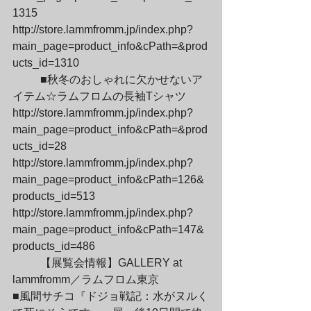
1315

http://store.lammfromm.jp/index.php?
main_page=product_info&cPath=&prod
ucts_id=1310
	■秋冬のおしゃれに欠かせないア
イテム☆ラムフロムの長袖Tシャツ

http://store.lammfromm.jp/index.php?
main_page=product_info&cPath=&prod
ucts_id=28

http://store.lammfromm.jp/index.php?
main_page=product_info&cPath=126&
products_id=513

http://store.lammfromm.jp/index.php?
main_page=product_info&cPath=147&
products_id=486
	【展覧会情報】GALLERY at 
lammfromm／ラムフロム東京

■風間サチコ『ドジョ戦記：水がヌルく