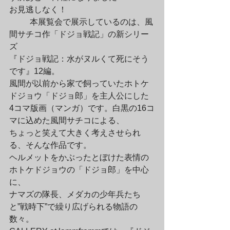
お見逃しなく！
	本展覧会で展示しているのは、風
間サチコ作「ドジョ戦記」の新シリー
ズ

『ドジョ戦記：水がヌルくて死にそう
です』12編。

風間が以前から家で飼っていたホトケ
ドジョウ「ドジョ郎」を主人公にした

4コマ版画（マンガ）です。白黒の16コ
マに込めた風間サチコによる、

ちょっと笑えて大きく考えさせられ
る、そんな作品です。

ヘルメットをかぶったとぼけた表情の
ホトケドジョウの「ドジョ郎」を中心
に、

ナマズの隊長、メダカの少年兵たち
と”戦時下”で繰り広げられる物語の
数々。
