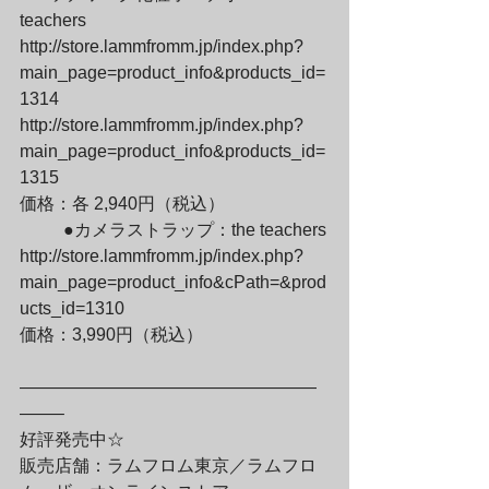
teachers

http://store.lammfromm.jp/index.php?
main_page=product_info&products_id=
1314

http://store.lammfromm.jp/index.php?
main_page=product_info&products_id=
1315

価格：各 2,940円（税込）
	●カメラストラップ：the teachers

http://store.lammfromm.jp/index.php?
main_page=product_info&cPath=&prod
ucts_id=1310

価格：3,990円（税込）
—————————————————
——–

好評発売中☆

販売店舗：ラムフロム東京／ラムフロ