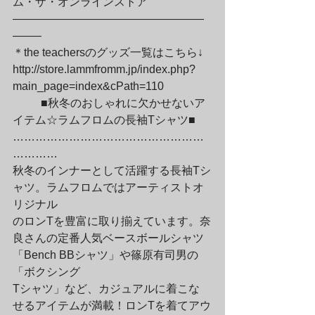
ム・ザ・オンラインストア

—————————————————
——–

＊the teachersのグッズ一覧はこちら↓

http://store.lammfromm.jp/index.php?
main_page=index&cPath=110
	■秋冬のおしゃれに欠かせないア
イテム☆ラムフロムの長袖Tシャツ■

……………………………………………
…………

秋冬のインナーとして活躍する長袖Tシ
ャツ。ラムフロムではアーティストオ
リジナル

のロンTを豊富に取り揃えています。奈
良さんの定番人気ベースボールシャツ

「Bench BBシャツ」や篠原有司男の
「ボクシング

Tシャツ」など、カジュアルに着こな

せるアイテムが満載！ロンTを着てアウ