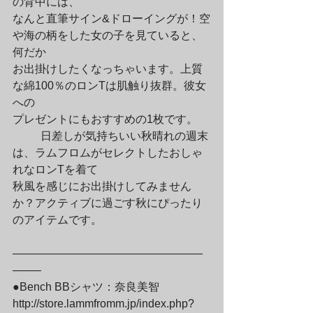
の背中には、

なんと直筆サイン&ドローイングが！空
や海の柄をした女の子を見ていると、
何だか

お出掛けしたくなっちゃいます。上質
な綿100％のロンTは肌触り抜群。彼女
への

プレゼントにもおすすめの1枚です。
	日差しが気持ちいい秋晴れの週末
は、ラムフロムがセレクトしたおしゃ
れなロンTを着て

秋風を感じにお出掛けしてみません
か？アクティブに過ごす秋にぴったり
のアイテムです。
—————————————————
——–

●Bench BBシャツ：奈良美智

http://store.lammfromm.jp/index.php?