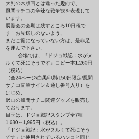
大判の木版画とは違った趣向で、

風間サチコの辛辣な戦争観を表現して
います。

展覧会の会期は残すところ10日程で
す！お見逃しのないよう、

まだご覧になっていない方は、是非足
を運んで下さい。
	会場では、『ドジョ戦記：水がヌ
ルくて死にそうです』コピー本1,260円
（税込）

（全24ページ/白黒印刷/150部限定/風間
サチコ直筆サイン＆通し番号入り）を
はじめ、

沢山の風間サチコ関連グッズを販売し
ております。

目玉は、ドジョ戦記スタンプ全7種
1,680～1,995円（税込）。

『ドジョ戦記：水がヌルくて死にそう
です』に使用されているハンコと同じ