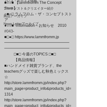
プレス・メディア情報
■○○■ 【lammfromm The Concept 
Store】

アーティスト＆クリエイター紹介
○■○□ ラムフロム・ザ・コンセプトスト
商品アーカイブ
ア

News Letterアーカイブ
●○○■ -information～お知らせ　2010　
#043
-

■□●□ https://www.lammfromm.jp

━━━━━━━━━━━━━━━━━
━━━━━━━━━━━━━━━━━
	□■□ 今週のTOPICS □■□
	【商品情報】

■ハンドメイド雑貨ブランド、the 
teachersグッズで楽しむ秋色ミックス
☆

http://store.lammfromm.jp/index.php?
main_page=product_info&products_id=
1314

http://store.lammfromm.jp/index.php?
main_page=product_info&products_id=