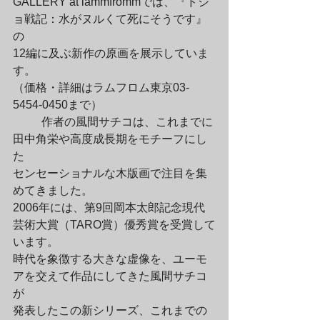
GALLERY at lammfrommでは、『ドジ
ョ戦記：水がヌルくて死にそうです』
の

12編に及ぶ新作の原画を展示していま
す。

（価格・詳細はラムフロム東京03-
5454-0450まで）
	作者の風間サチコは、これまでに
田中角栄や高度成長期をモチーフにし
た

センセーショナルな木版画で注目を集
めてきました。

2006年には、第9回岡本太郎記念現代
芸術大賞（TARO賞）優秀賞を受賞して
います。

時代を象徴する大きな虚像を、ユーモ
アを交えて作品にしてきた風間サチコ
が

発表したこの新シリーズ、これまでの