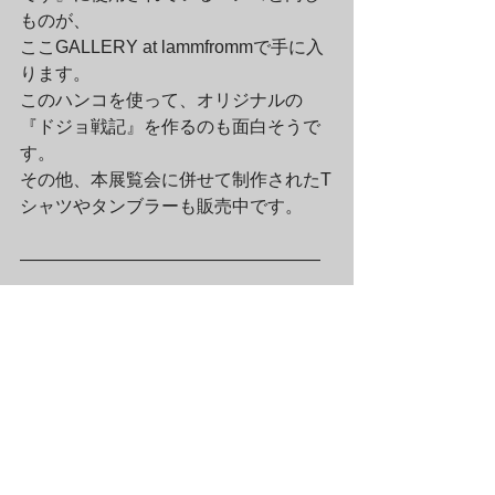
ものが、

ここGALLERY at lammfrommで手に入
ります。

このハンコを使って、オリジナルの
『ドジョ戦記』を作るのも面白そうで
す。

その他、本展覧会に併せて制作されたT
シャツやタンブラーも販売中です。
—————————————————
——–

風間サチコ『ドジョ戦記：水がヌルく
て死にそうです。』限定コピー本

価格1,260円（税込）
	サイズ：B5判（18.2cm × 
25.7cm）

※150部限定。作家直筆のサインと通し
番号入り