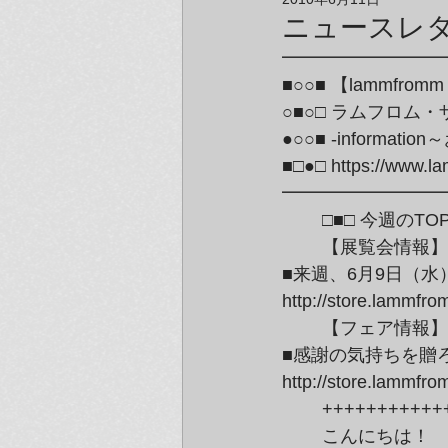
アーティスト＆クリエイター紹介
ニュースレタ
━━━━━━━━━
■○○■ 【lammfromm T
○■○□ ラムフロム
●○○■ -informat
■□●□ https://www.la
━━━━━━━━━
	□■□ 今週のTOP
	【展覧会情報】GALLERY at lammfromm／ラムフロム東京

■来週、6月9日（水）
http://store.lammf
	【フェア情報】

■感謝の気持ちを贈
http://store.lammf
	++++++++++
	こんにちは！
