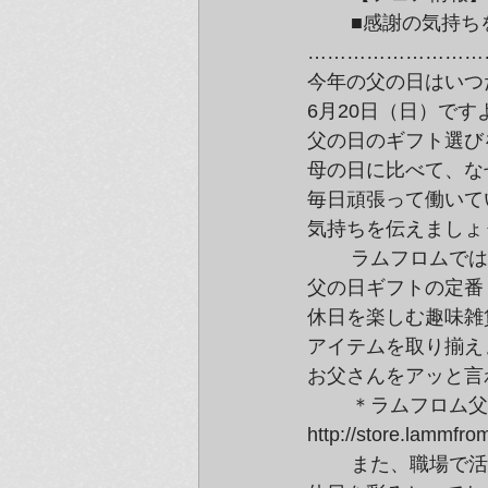
	■感謝の気持ちを贈ろう☆ラムフロム父の日ギフト・セレクション■

………………………
今年の父の日はいつ
6月20日（日）です
父の日のギフト選び
母の日に比べて、な
毎日頑張って働いて
気持ちを伝えましょ
	ラムフロムでは、父の日に贈るギフトを価格帯別でご紹介しています。

父の日ギフトの定番
休日を楽しむ趣味雑
アイテムを取り揃え
お父さんをアッと言
	＊ラムフロム父の日ギフトセレクションはコチラ↓

http://store.lammf
	また、職場で活躍するステーショナリーや日常使いのグッズ、忙しいお父さんの
