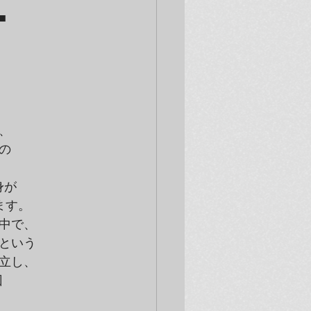




す。

で、

いう

し、


