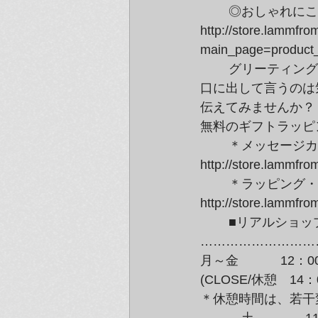
	◎おしゃれにこだわるお父さんへ：CULTURALTIE、鴻池朋子

http://store.lammfro
main_page=product
	グリーティングカードやポストカードも多数ございますので、

口に出して言うのは
伝えてみませんか？

無料のギフトラッピ
	＊メッセージカード＆ステッカーはコチラ↓

http://store.lammf
	＊ラッピング・カードサービスの詳細はコチラ↓

http://store.lammf
	■リアルショップ/ラムフロム東京 営業時間のお知らせ■

………………………
月～金　　　 12：00-
(CLOSE/休憩　14：00
＊休憩時間は、若干