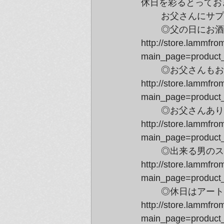
休日を彩るとってお
	お父さんにサ
	◎父の日にお酒＋αの贈り物：束芋、奈良美智

http://store.lammfro
main_page=product
	◎お父さんもおしゃれにお出かけセット：草間彌生、鴻池朋子

http://store.lammfro
main_page=product
	◎お父さんありがとう！セット：杉本博司、N・フィンケルシュタイン

http://store.lammfro
main_page=product
	◎出来る男のステーショナリーセット：展覧会グッズ、草間彌生

http://store.lammfro
main_page=product
	◎休日はアート満喫セット：奈良美智

http://store.lammfro
main_page=product