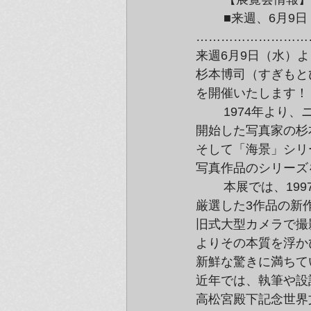
	■来週、6月9日（水）スタート！杉本博司新作版画展『3 Lithographs』■

………………………
来週6月9日（水）より、G
杉本博司（すぎもとひろ
を開催いたします！
	1974年より、ニューヨークを拠点に写真を用いた現代美術の活動を

開始した写真家の杉
そして「海景」シリ
写真作品のシリーズ
	本展では、1997年から制作を始めた「建築」シリーズより、杉本氏自身が

厳選した3作品の新
旧式大型カメラで撮
よりその本質を浮か
新鮮な驚きに満ちて
近年では、執筆や設計
高松宮殿下記念世界