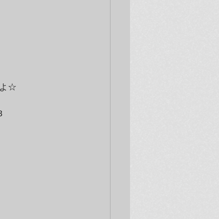
よ☆　
8