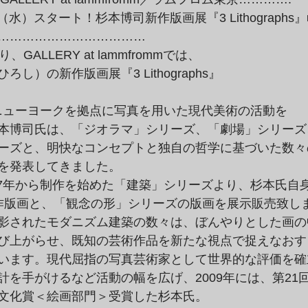
………………………………

ALLERY at lammfrommでは、

し）の新作版画展『3 Lithographs』

本博司氏は、「ジオラマ」シリーズ、「劇場」シリーズ、
ーズと、明快なコンセプトと独自の哲学に基づいた数々の
を発表してきました。
作版画と、「観念の形」シリーズの版画を展示販売致しま
影されたモダニズム建築の数々は、ぼんやりとした画の中
び上がらせ、既知の芸術作品を新たな視点で捉えなおすと
います。現代屈指の写真芸術家として世界的な評価を確立
を手がけるなど活動の幅を広げ、2009年には、第21回
文化賞＜絵画部門＞受賞した杉本氏。
