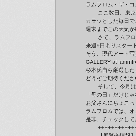
ラムフロム・ザ・コ
	ここ数日、東京は初夏のような気持ちのいい日が続いています。

カラッとした毎日で
週末までこの天気が
	さて、ラムフロムではちょっと見逃せない展覧会が、

来週9日よりスタート
そう、現代アート写
GALLERY at la
杉本氏自ら厳選した
どうぞご期待くださ
	そして、今月はお父さんに感謝！の「父の日」が控えてます。

「母の日」だけじゃ
お父さんにちょこっ
ラムフロムでは、オ
是非、チェックして
	++++++++++
	【展覧会情報】G