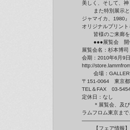
美しく、そして、神
	また特別展示として、杉本氏が「海景」シリーズを始める端緒となった『カリブ海　

ジャマイカ、1980
オリジナルプリント
	皆様のご来廊
	●●●展覧会　開催概要●●●

展覧会名：杉本博司　新作
会期：2010年6月9
http://store.lammf
	会場：GALLERY at lammfromm / ラムフロム東京

〒151-0064　東京
TEL＆FAX　03-5454-
定休日：なし
	＊展覧会、及び作品の詳細等に関しましては

ラムフロム東京まで
—————————
	【フェア情報