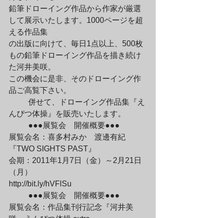
鉛筆ドローイング作品から作家が厳選
して展示いたします。1000ページを超
える作品集

の出版に向けて、毎日1点以上、500枚
もの鉛筆ドローイング作品を描き続け
た河井美咲。

この機会に是非、そのドローイング作
品ご高覧下さい。
	併せて、ドローイング作品集『え
んぴつ体操』を販売いたします。
	●●●展覧会　開催概要●●●

展覧会名：喜多村みか　渡邊有紀
『TWO SIGHTS PAST』

会期：2011年1月7日（金）～2月21日
（月）

http://bit.ly/hVFlSu
	●●●展覧会　開催概要●●●

展覧会名：作品集刊行記念『河井美