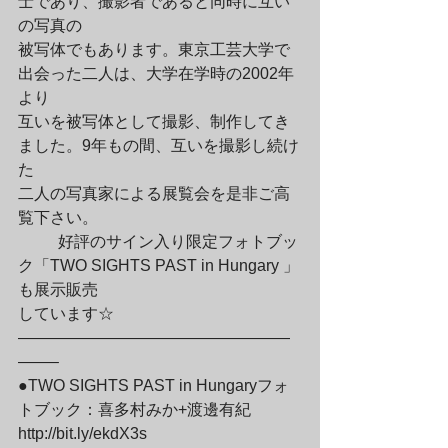
士であり、撮影者であると同時に互い
の写真の

被写体でもあります。東京工芸大学で
出会った二人は、大学在学時の2002年
より

互いを被写体として撮影、制作してき
ました。9年もの間、互いを撮影し続け
た

二人の写真家による展覧会を是非ご高
覧下さい。
	好評のサイン入り限定フォトブッ
ク「TWO SIGHTS PAST in Hungary 」
も展示販売

しています☆

—————————————————
——–

●TWO SIGHTS PAST in Hungaryフォ
トブック：喜多村みか+渡邊有紀

http://bit.ly/ekdX3s
