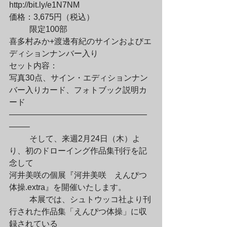
http://bit.ly/e1N7NM

価格：3,675円（税込）
	限定100部

喜多村みか+渡邊有紀のサインおよびエ
ディションナンバー入り

セット内容：

写真30点、サイン・エディションナン
バー入りカード、フォトブック説明カ
ード

—————————————————
——–
	そして、来週2月24日（木）よ
り、初のドローイング作品集刊行を記
念して

河井美咲の個展『河井美咲　えんぴつ
体操.extra』を開催いたします。
	本展では、シュトウッコ社より刊
行された作品集「えんぴつ体操」に収
録されている
