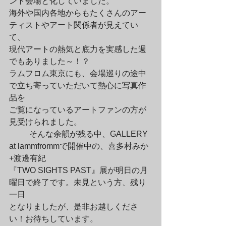
ント会場と化していました。

海外や国内各地からもたくさんのアー
ティストやアート関係者が見えてい
て、

現代アートの熱気と底力を実感した週
でもありました～！？

ラムフロム東京にも、会場巡りの途中
で立ち寄っていただいて熱心に写真作
品を

ご覧になっているアートファンの方が
見受けられました。
	そんな余韻が残る中、GALLERY 
at lammfrommで開催中の、喜多村みか
+渡邊有紀

『TWO SIGHTS PAST』展が明日の月
曜日で終了です。未見という方、残り
一日

となりましたが、是非お越しくださ
い！お待ちしています。
