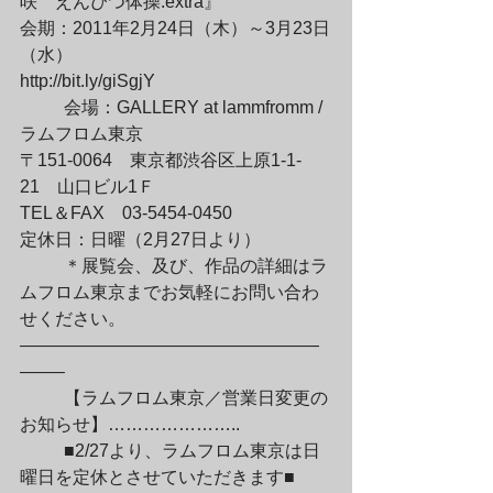
咲　えんぴつ体操.extra』

会期：2011年2月24日（木）～3月23日
（水）

http://bit.ly/giSgjY
	会場：GALLERY at lammfromm / 
ラムフロム東京

〒151-0064　東京都渋谷区上原1-1-
21　山口ビル1Ｆ

TEL＆FAX　03-5454-0450

定休日：日曜（2月27日より）
	＊展覧会、及び、作品の詳細はラ
ムフロム東京までお気軽にお問い合わ
せください。

—————————————————
——–
	【ラムフロム東京／営業日変更の
お知らせ】…………………..
	■2/27より、ラムフロム東京は日
曜日を定休とさせていただきます■
