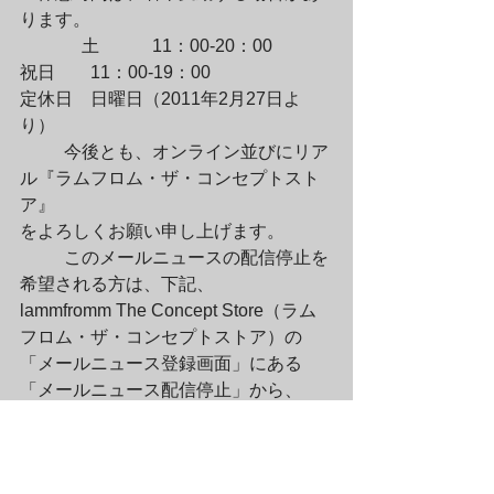
ります。
	　土　　　11：00-20：00

祝日　　11：00-19：00

定休日　日曜日（2011年2月27日よ
り）
	今後とも、オンライン並びにリア
ル『ラムフロム・ザ・コンセプトスト
ア』

をよろしくお願い申し上げます。
	このメールニュースの配信停止を
希望される方は、下記、

lammfromm The Concept Store（ラム
フロム・ザ・コンセプトストア）の

「メールニュース登録画面」にある
「メールニュース配信停止」から、

登録済みのメールアドレスを入力して
下さい。

http://store.lammfromm.jp/index.php?