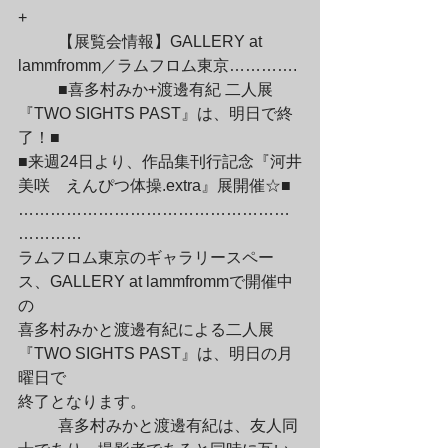
+
	【展覧会情報】GALLERY at 
lammfromm／ラムフロム東京………….
	■喜多村みか+渡邊有紀 二人展
『TWO SIGHTS PAST』は、明日で終
了！■

■来週24日より、作品集刊行記念『河井
美咲　えんぴつ体操.extra』展開催☆■

……………………………………………
…………

ラムフロム東京のギャラリースペー
ス、GALLERY at lammfrommで開催中
の

喜多村みかと渡邊有紀による二人展
『TWO SIGHTS PAST』は、明日の月
曜日で

終了となります。
	喜多村みかと渡邊有紀は、友人同