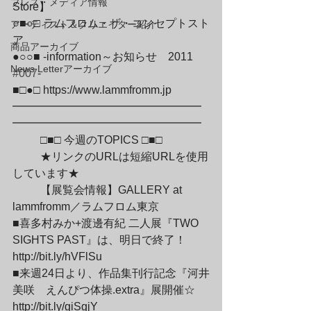
プレス・メディア情報
Store】

○■○□ ラムフロム・ザ・コンセプトスト
アーティスト＆クリエイター紹介
ア

商品アーカイブ
●○○■ -information～お知らせ　2011　
News Letterアーカイブ
#007
-

■□●□ https://www.lammfromm.jp

━━━━━━━━━━━━━━━━━
━━━━━━━━━━━━━━━━━
	□■□ 今週のTOPICS □■□
	★リンクのURLは短縮URLを使用
しています★
	【展覧会情報】GALLERY at 
lammfromm／ラムフロム東京

■喜多村みか+渡邊有紀 二人展『TWO 
SIGHTS PAST』は、明日で終了！

http://bit.ly/hVFlSu

■来週24日より、作品集刊行記念『河井
美咲　えんぴつ体操.extra』展開催☆

http://bit.ly/giSgjY