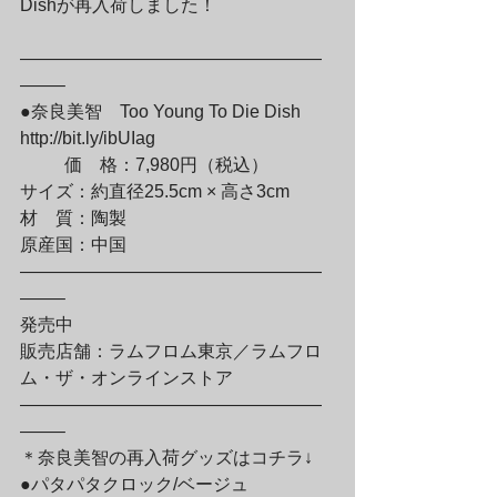
Dishが再入荷しました！
—————————————————
——–

●奈良美智　Too Young To Die Dish

http://bit.ly/ibUIag
	価　格：7,980円（税込）

サイズ：約直径25.5cm × 高さ3cm

材　質：陶製

原産国：中国

—————————————————
——–

発売中

販売店舗：ラムフロム東京／ラムフロ
ム・ザ・オンラインストア

—————————————————
——–

＊奈良美智の再入荷グッズはコチラ↓

●パタパタクロック/ベージュ
