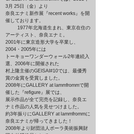
3月 25日（金）より

奈良エナミ新作展『recent works』を開
催しております。
	1977年北海道生まれ、東京在住の
アーティスト、奈良エナミ。

2001年に東京造形大学を卒業し、
2004・2005年には

トーキョーワンダーウォール2年連続入
選、2006年に開催された

村上隆主催のGEISAI#10では、最優秀
賞の金賞を受賞しました。

2008年にGALLERY at lammfrommで開
催した『refigure』展では、

展示作品が全て完売を記録し、奈良エ
ナミ作品の人気を見せつけました。

約3年振りにGALLERY at lammfrommに
奈良エナミが帰ってきました！

2008年より財団法人ポーラ美術振興財