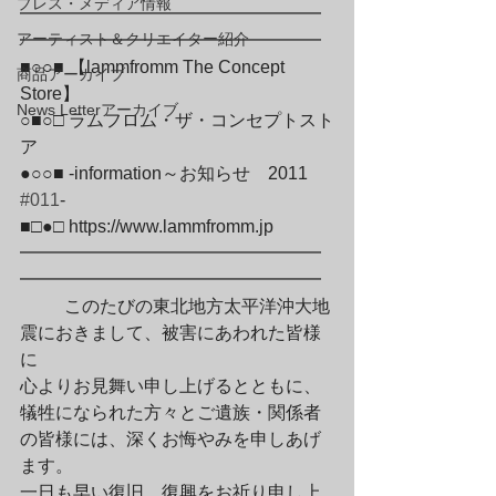
プレス・メディア情報
━━━━━━━━━━━━━━━━━
アーティスト＆クリエイター紹介
━━━━━━━━━━━━━━━━━

■○○■ 【lammfromm The Concept 
商品アーカイブ
Store】

News Letterアーカイブ
○■○□ ラムフロム・ザ・コンセプトスト
ア

●○○■ -information～お知らせ　2011　
#011
-

■□●□ https://www.lammfromm.jp

━━━━━━━━━━━━━━━━━
━━━━━━━━━━━━━━━━━
	このたびの東北地方太平洋沖大地
震におきまして、被害にあわれた皆様
に

心よりお見舞い申し上げるとともに、
犠牲になられた方々とご遺族・関係者

の皆様には、深くお悔やみを申しあげ
ます。

一日も早い復旧、復興をお祈り申し上