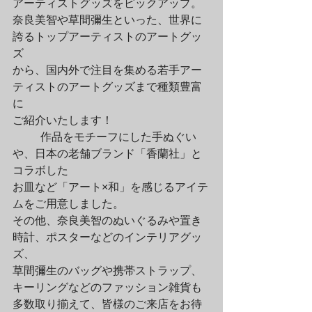
アーティストグッズをピックアップ。

奈良美智や草間彌生といった、世界に
誇るトップアーティストのアートグッ
ズ

から、国内外で注目を集める若手アー
ティストのアートグッズまで種類豊富
に

ご紹介いたします！
	作品をモチーフにした手ぬぐい
や、日本の老舗ブランド「香蘭社」と
コラボした

お皿など「アート×和」を感じるアイテ
ムをご用意しました。

その他、奈良美智のぬいぐるみや置き
時計、ポスターなどのインテリアグッ
ズ、

草間彌生のバッグや携帯ストラップ、
キーリングなどのファッション雑貨も

多数取り揃えて、皆様のご来店をお待