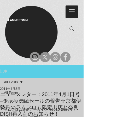
LAMMFROMM​
記事
All Posts
2011年4月8日
All Posts
ニュースレター：2011年4月1日号
–チャリティセールの報告☆京都伊
ラムフロム通信
勢丹のラムフロム限定出店と奈良
ラムフロム通信アーカイブ（2010-2020年）
DISH再入荷のお知らせ！