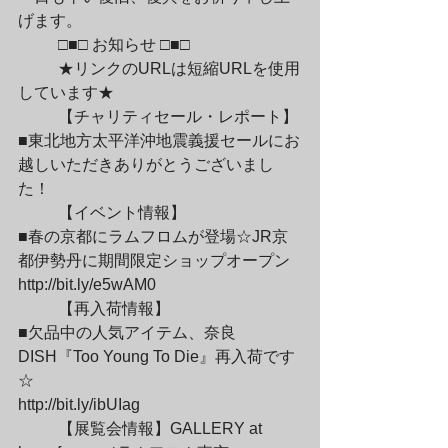
げます。
	□■□ お知らせ □■□
	★リンクのURLは短縮URLを使用
しています★
	【チャリティセール・レポート】

■東北地方太平洋沖地震義援セールにお
越しいただきありがとうございまし
た！
	【イベント情報】

■春の京都にラムフロムが登場☆JR京
都伊勢丹に期間限定ショップオープン

http://bit.ly/e5wAM0
	【再入荷情報】

■欠品中の人気アイテム、奈良
DISH『Too Young To Die』再入荷です
☆

http://bit.ly/ibUIag
	【展覧会情報】GALLERY at 