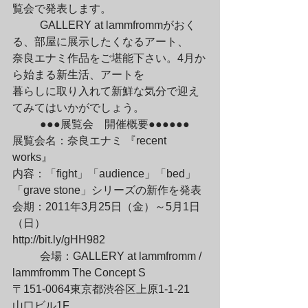
覧会で発表します。
	GALLERY at lammfrommがおく
る、部屋に展示したくなるアート、

奈良エナミ作品をご堪能下さい。4月か
ら始まる新生活、アートを

暮らしに取り入れて新鮮な気分で迎え
てみてはいかがでしょう。
	●●●展覧会　開催概要●●●●●●

展覧会名：奈良エナミ 『recent 
works』

内容：「fight」「audience」「bed」
「grave stone」シリーズの新作を発表

会期：2011年3月25日（金）～5月1日
（日）

http://bit.ly/gHH982
	会場：GALLERY at lammfromm / 
lammfromm The Concept S

〒151-0064東京都渋谷区上原1-1-21　
山口ビル1F
