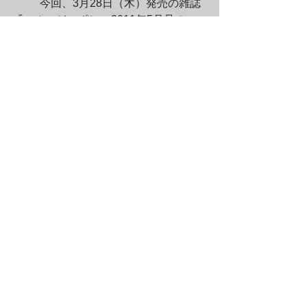
	今回、3月28日（木）発売の雑誌
『エル・ジャポン』2011年5月号の

別冊付録「エル・ワーキング」に、奈
良美智「リトル・ワンダラー」

が紹介されました。

ファッション・ピープルも注目のアー
トなオブジェ。

プレゼントにもおすすめです！
	＊掲載商品情報

奈良美智「リトル・ワンダラー」

http://bit.ly/fMYGaP
	＊掲載誌情報

http://www.elle.co.jp/member/magazine
_elle/11_0328
	【ラムフロム東京／閉店時間変更
のお知らせ】…………………..
	■ラムフロム東京の閉店時間が夜7
時に変更になりました■

……………………………………………