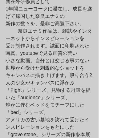
団在外研修員として

1年間ニューヨークに滞在し、成長を遂
げて帰国した奈良エナミの

新作の数々を、是非ご高覧下さい。
	奈良エナミ作品は、雑誌やインタ
ーネットからインスピレーションを

受け制作されます。誌面に印刷された
写真、youtubeで見る画質の荒い

小さな動画。自分とは交じる事のない
世界から受けた刺激的なショットを

キャンバスに描き上げます。殴り合う2
人の少女がキャンバスに浮かぶ

「Fight」シリーズ、見物する群衆を描
いた「audience」シリーズ、

静かに佇むベッドをモチーフにした
「bed」シリーズ、

アメリカの古い墓地を訪れて受けたイ
ンスピレーションをもとにした

「grave stone」シリーズの新作を本展