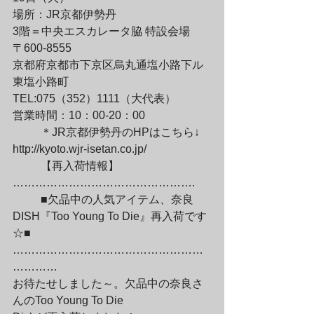
場所：JR京都伊勢丹

3階＝中央エスカレータ脇 特設会場

〒600-8555

京都府京都市下京区烏丸通塩小路下ル
東塩小路町

TEL:075（352）1111（大代表）

営業時間：10：00-20：00
	＊JR京都伊勢丹のHPはこちら↓

http://kyoto.wjr-isetan.co.jp/
	【再入荷情報】
………………………………………….
	■欠品中の人気アイテム、奈良
DISH『Too Young To Die』再入荷です
☆■

……………………………………………
…………

お待たせしました～。欠品中の奈良さ
んのToo Young To Die
