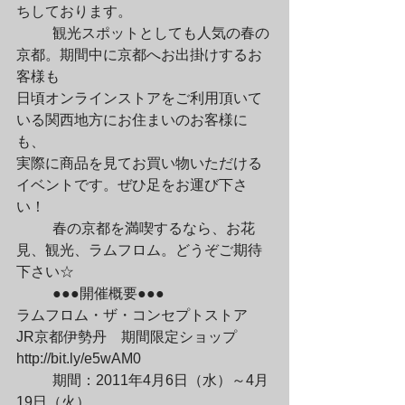
ちしております。
	観光スポットとしても人気の春の
京都。期間中に京都へお出掛けするお
客様も

日頃オンラインストアをご利用頂いて
いる関西地方にお住まいのお客様に
も、

実際に商品を見てお買い物いただける
イベントです。ぜひ足をお運び下さ
い！
	春の京都を満喫するなら、お花
見、観光、ラムフロム。どうぞご期待
下さい☆
	●●●開催概要●●●

ラムフロム・ザ・コンセプトストア

JR京都伊勢丹　期間限定ショップ

http://bit.ly/e5wAM0
	期間：2011年4月6日（水）～4月
19日（火）
