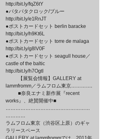
http://bit.ly/fqZ6tY

●パタパタクロック/ブルー

http://bit.ly/e1RnJT

●ポストカードセット berlin baracke

http://bit.ly/h9Kt6L

●ポストカードセット torre de malaga

http://bit.ly/g8lV0F

●ポストカードセット seagull house／
castle of the baltic

http://bit.ly/h7OgtI
	【展覧会情報】GALLERY at 
lammfromm／ラムフロム東京………….
	■奈良エナミ新作展『recent 
works』、絶賛開催中■

……………………………………………
…………

ラムフロム東京（渋谷区上原）のギャ
ラリースペース

GALLERY at lammfrommでは、2011年