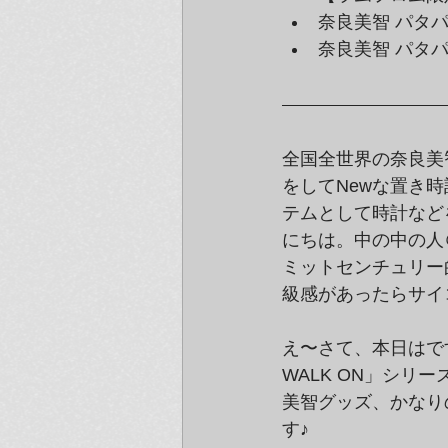
奈良美智 パタパタ
奈良美智 パタパ
全国全世界の奈良美
をしてNewな置き
テムとして時計など
にちは。中の中の人
ミットセンチュリー
級感があったらサイ
え〜さて、本日はで
WALK ON」シ
美智グッズ、かなり
す♪