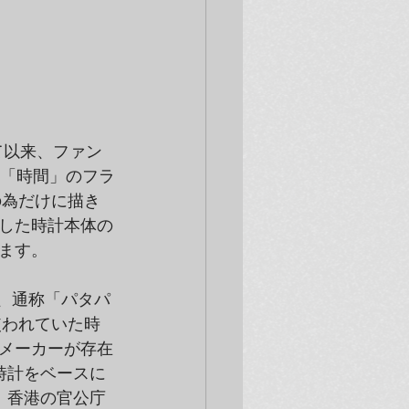
れて以来、ファン
の「時間」のフラ
の為だけに描き
した時計本体の
ます。
は、通称「パタパ
使われていた時
メーカーが存在
時計をベースに
、香港の官公庁