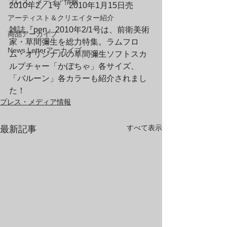
プレス・メディア情報
2010年2／1号　2010年1月15日売
アーティスト＆クリエイター紹介
雑誌『pen』2010年2/1号は、前衛美術
商品アーカイブ
家・草間彌生を総力特集。ラムフロ
News Letterアーカイブ
ム・オリジナルの草間彌生ソフトスカ
ルプチャー「かぼちゃ」各サイズ、
「バルーン」各カラーも紹介されまし
た！
プレス・メディア情報
すべて表示
最新記事