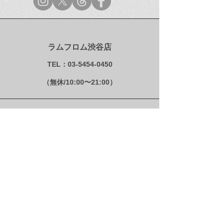
「GINZA 9月号(No.243)」
情報】初夏ぴあ 2
にて「奈良美智 オンナノ
圏版
コ ストレージジャー」を
ご紹介頂きました！
ラムフロム渋谷店
TEL：03-5454-0450
（無休/10:00〜21:00）