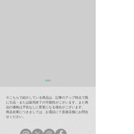
※こちらで紹介している商品は、記事のアップ時点で既
に欠品・または販売終了の可能性がございます。また商
品の価格は予告なしに変更になる場合がございます。
商品在庫につきましては、お電話にて直接店舗にお問合
せください。
【メディア情報】雑誌
【ラムフロム・