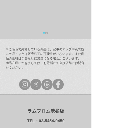
※こちらで紹介している商品は、記事のアップ時点で既
に欠品・または販売終了の可能性がございます。また商
品の価格は予告なしに変更になる場合がございます。
商品在庫につきましては、お電話にて直接店舗にお問合
せください。
【メディア情報】雑誌
【ラムフロム・
「GINZA 9月号(No.243)」
情報】初夏ぴあ 2
にて「奈良美智 オンナノ
圏版
コ ストレージジャー」を
ご紹介頂きました！
ラムフロム渋谷店
TEL：03-5454-0450