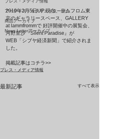
プレス・メディア情報
2010年2月5日UP 現在、ラムフロム東
アーティスト＆クリエイター紹介
京のギャラリースペース、GALLERY 
商品アーカイブ
at lammfrommで 好評開催中の展覧会、
News Letterアーカイブ
河野里沙『Silent Paradise』が 
WEB「シブヤ経済新聞」で紹介されま
した。
掲載記事はコチラ>>	
プレス・メディア情報
すべて表示
最新記事