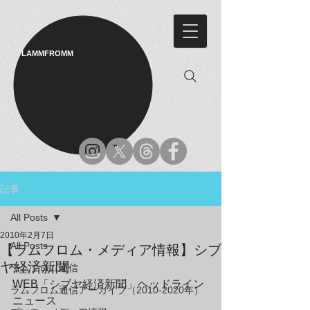
LAMMFROMM​
記事
All Posts
2010年2月7日
All Posts
【ラムフロム・メディア情報】シブ
ヤ経済新聞
ラムフロム通信
WEB「シブヤ経済新聞」ヘッドライン
ラムフロム通信アーカイブ（2010-2020年）
ニュース