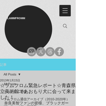
LAMMFROMM​
記事
All Posts
2013年1月15日
All Posts
☆ラムフロム緊急レポート☆青森県
立美術館であおもり犬に会って来ま
ラムフロム通信
した！
ラムフロム通信アーカイブ（2010-2020年）
奈良美智ファンの皆様、ブラックガー