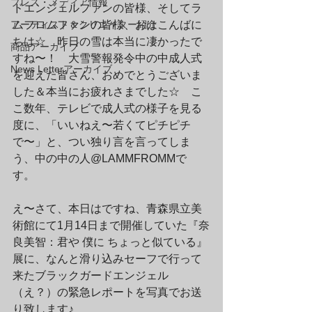
プレス・メディア情報
ドエンジェルファンの皆様、そしてラ
アーティスト＆クリエイター紹介
ムフロムファンの皆様、おはこんばに
ちは☆　昨日の雪は本当に凄かったで
商品アーカイブ
すね〜！　大雪警報発令中の中成人式
News Letterアーカイブ
を迎えた皆さん、おめでとうございま
した＆本当にお疲れさまでした☆　こ
こ数年、テレビで成人式の様子を見る
度に、「いいねえ〜若くてピチピチ
で〜」と、つい独り言を言ってしま
う、中の中の人@LAMMFROMMで
す。　
え〜さて、本日はですね、青森県立美
術館にて1月14日まで開催していた『奈
良美智：君や 僕に ちょっと似ている』
展に、なんと滑り込みセーフで行って
来たブラックガードエンジェル
（え？）の緊急レポートを写真でお送
り致します♪