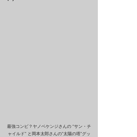
最強コンビ？ヤノベケンジさんの “サン・チ
ャイルド” と岡本太郎さんの”太陽の塔”グッ