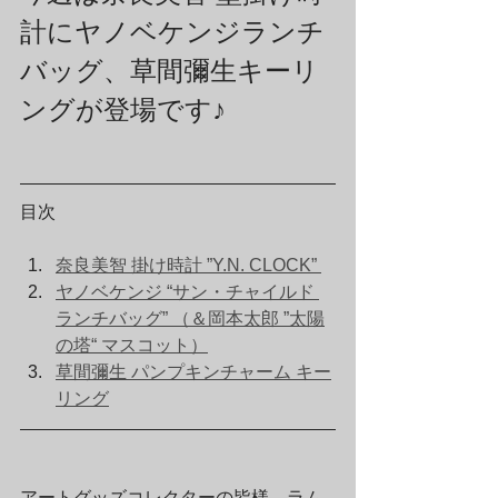
計にヤノベケンジランチ
バッグ、草間彌生キーリ
ングが登場です♪
目次
奈良美智 掛け時計 ”Y.N. CLOCK” 
ヤノベケンジ “サン・チャイルド 
ランチバッグ” （＆岡本太郎 ”太陽
の塔“ マスコット）
草間彌生 パンプキンチャーム キー
リング
アートグッズコレクターの皆様、ラム