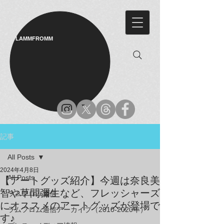
LAMMFROMM​
記事
All Posts
2024年4月8日
All Posts
【アートグッズ紹介】今週は奈良美
智や草間彌生など、フレッシャーズ
ラムフロム通信
にオススメのアートグッズが登場で
ラムフロム通信アーカイブ（2010-2020年）
す♪