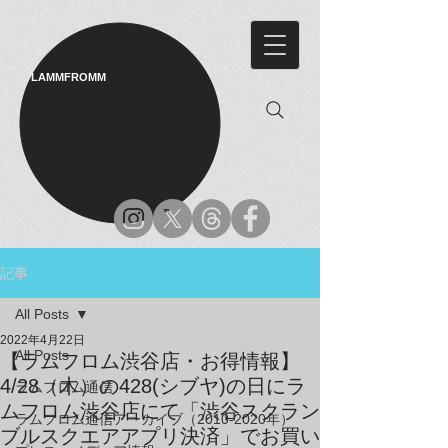
LAMMFROMM​
記事
All Posts
2022年4月22日
All Posts
【ラムフロム渋谷店・お得情報】
4/28（木）の428(シブヤ)の日にラ
ラムフロム通信
ムフロム渋谷店にて「渋谷スクラン
ラムフロム通信アーカイブ（2010-2020年）
ブルスクエアアプリ決済」でお買い